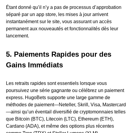
Étant donné qu’il n’y a pas de processus d’approbation
séparé par un app store, les mises à jour arrivent
instantanément sur le site, vous assurant un accès
permanent aux nouveautés et fonctionnalités dès leur
lancement.
5. Paiements Rapides pour des
Gains Immédiats
Les retraits rapides sont essentiels lorsque vous
poursuivez une série gagnante ou célébrez un paiement
express. HugoBets supporte une large gamme de
méthodes de paiement—Neteller, Skrill, Visa, Mastercard
—ainsi qu’un éventail diversifié de cryptomonnaies telles
que Bitcoin (BTC), Litecoin (LTC), Ethereum (ETH),
Cardano (ADA), et même des options plus récentes