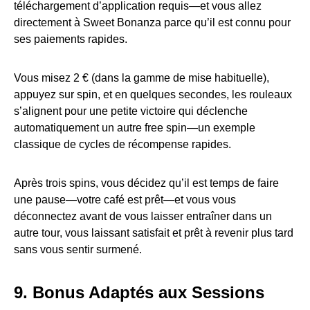
téléchargement d’application requis—et vous allez
directement à Sweet Bonanza parce qu’il est connu pour
ses paiements rapides.
Vous misez 2 € (dans la gamme de mise habituelle),
appuyez sur spin, et en quelques secondes, les rouleaux
s’alignent pour une petite victoire qui déclenche
automatiquement un autre free spin—un exemple
classique de cycles de récompense rapides.
Après trois spins, vous décidez qu’il est temps de faire
une pause—votre café est prêt—et vous vous
déconnectez avant de vous laisser entraîner dans un
autre tour, vous laissant satisfait et prêt à revenir plus tard
sans vous sentir surmené.
9. Bonus Adaptés aux Sessions