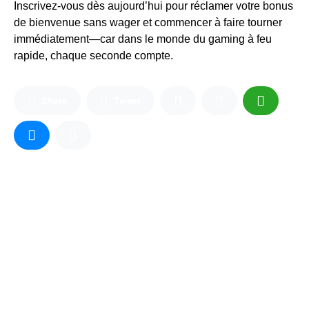
Inscrivez-vous dès aujourd’hui pour réclamer votre bonus
de bienvenue sans wager et commencer à faire tourner
immédiatement—car dans le monde du gaming à feu
rapide, chaque seconde compte.
Share
Tweet