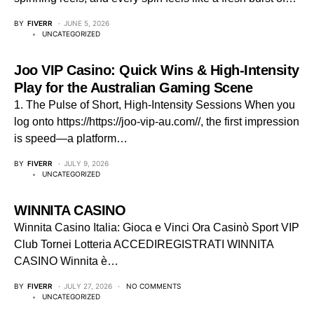
BY
FIVERR
JUNE 5, 2026
UNCATEGORIZED
Joo VIP Casino: Quick Wins & High‑Intensity
Play for the Australian Gaming Scene
1. The Pulse of Short, High‑Intensity Sessions When you
log onto https://https://joo-vip-au.com//, the first impression
is speed—a platform…
BY
FIVERR
JULY 9, 2026
UNCATEGORIZED
WINNITA CASINO
Winnita Casino Italia: Gioca e Vinci Ora Casinò Sport VIP
Club Tornei Lotteria ACCEDIREGISTRATI WINNITA
CASINO Winnita è…
BY
FIVERR
JULY 27, 2026
NO COMMENTS
UNCATEGORIZED