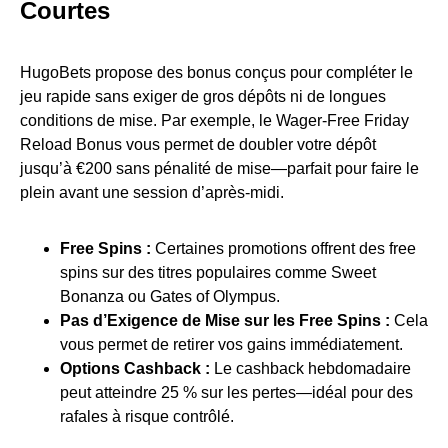
Courtes
HugoBets propose des bonus conçus pour compléter le
jeu rapide sans exiger de gros dépôts ni de longues
conditions de mise. Par exemple, le Wager‑Free Friday
Reload Bonus vous permet de doubler votre dépôt
jusqu’à €200 sans pénalité de mise—parfait pour faire le
plein avant une session d’après‑midi.
Free Spins :
Certaines promotions offrent des free
spins sur des titres populaires comme Sweet
Bonanza ou Gates of Olympus.
Pas d’Exigence de Mise sur les Free Spins :
Cela
vous permet de retirer vos gains immédiatement.
Options Cashback :
Le cashback hebdomadaire
peut atteindre 25 % sur les pertes—idéal pour des
rafales à risque contrôlé.