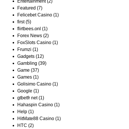
Entertainment
(2)
Featured
(7)
Felicebet Casino
(1)
first
(5)
flirtbees.onl
(1)
Forex News
(2)
FoxSlots Casino
(1)
Frumzi
(1)
Gadgets
(12)
Gambling
(39)
Game
(37)
Games
(1)
Golisimo Casino
(1)
Google
(1)
gtbetfr net
(1)
Hahaspin Casino
(1)
Help
(1)
HitMate88 Casino
(1)
HTC
(2)