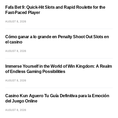
Fafa Bet 9: Quick‑Hit Slots and Rapid Roulette for the
Fast‑Paced Player
AUGUST 8, 2026
Cómo ganar a lo grande en Penalty Shoot Out Slots en
el casino
AUGUST 8, 2026
Immerse Yourself in the World of Win Kingdom: A Realm
of Endless Gaming Possibilities
AUGUST 8, 2026
Casino Kun Aguero Tu Guía Definitiva para la Emoción
del Juego Online
AUGUST 8, 2026