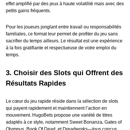
effet amplifié par des jeux à haute volatilité mais avec des
petits gains fréquents.
Pour les joueurs jonglant entre travail ou responsabilités
familiales, ce format leur permet de profiter du jeu sans
sacrifier du temps ailleurs. Le résultat est une expérience
à la fois gratifiante et respectueuse de votre emploi du
temps.
3. Choisir des Slots qui Offrent des
Résultats Rapides
Le cœur du jeu rapide réside dans la sélection de slots
qui payent rapidement et maintiennent l’action en
mouvement. HugoBets propose une variété de titres
adaptés à ce style, notamment Sweet Bonanza, Gates of
Olympus, Book Of Dead, et Dreadworks—tous conçus