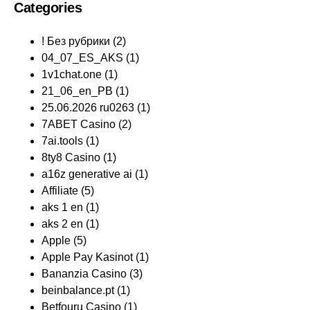
Categories
! Без рубрики
(2)
04_07_ES_AKS
(1)
1v1chat.one
(1)
21_06_en_PB
(1)
25.06.2026 ru0263
(1)
7ABET Casino
(2)
7ai.tools
(1)
8ty8 Casino
(1)
a16z generative ai
(1)
Affiliate
(5)
aks 1 en
(1)
aks 2 en
(1)
Apple
(5)
Apple Pay Kasinot
(1)
Bananzia Casino
(3)
beinbalance.pt
(1)
Betfouru Casino
(1)