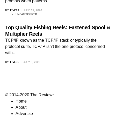
prompts when patterns…
BY
FIVERR
JUNE 22, 2026
UNCATEGORIZED
Top Quality Fishing Reels: Fastened Spool &
Multiplier Reels
TCP/IP known as the TCP/IP stack or typically the
protocol suite. TCP/IP isn’t the one protocol concerned
with…
BY
FIVERR
JULY 5, 2026
© 2014-2020 The Reviewr
Home
About
Advertise