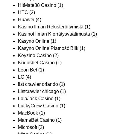
HitMate88 Casino
(1)
HTC
(2)
Huawei
(4)
Kasino Ilman Rekisteröitymistä
(1)
Kasinot Ilman Kierrätysvaatimusta
(1)
Kasyno Online
(1)
Kasyno Online Płatność Blik
(1)
Keyzino Casino
(2)
Kudosbet Casino
(1)
Leon Bet
(1)
LG
(4)
list crawler orlando
(1)
Listcrawler chicago
(1)
LolaJack Casino
(1)
LuckyCrew Casino
(1)
MacBook
(1)
MamaBet Casino
(1)
Microsoft
(2)