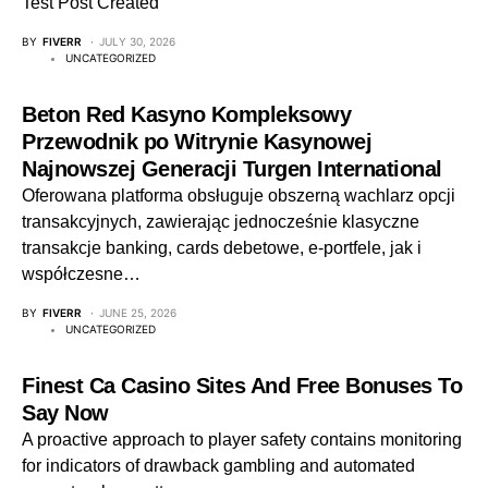
Test Post Created
BY
FIVERR
JULY 30, 2026
UNCATEGORIZED
Beton Red Kasyno Kompleksowy
Przewodnik po Witrynie Kasynowej
Najnowszej Generacji Turgen International
Oferowana platforma obsługuje obszerną wachlarz opcji
transakcyjnych, zawierając jednocześnie klasyczne
transakcje banking, cards debetowe, e-portfele, jak i
współczesne…
BY
FIVERR
JUNE 25, 2026
UNCATEGORIZED
Finest Ca Casino Sites And Free Bonuses To
Say Now
A proactive approach to player safety contains monitoring
for indicators of drawback gambling and automated