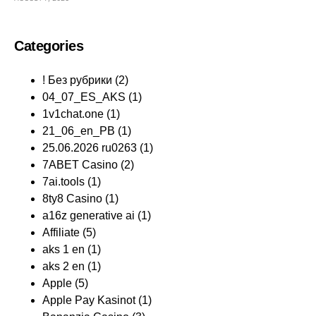
Categories
! Без рубрики
(2)
04_07_ES_AKS
(1)
1v1chat.one
(1)
21_06_en_PB
(1)
25.06.2026 ru0263
(1)
7ABET Casino
(2)
7ai.tools
(1)
8ty8 Casino
(1)
a16z generative ai
(1)
Affiliate
(5)
aks 1 en
(1)
aks 2 en
(1)
Apple
(5)
Apple Pay Kasinot
(1)