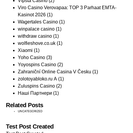
Vipsta Casino
(2)
Viro Casino Verovapaa: TOP 3 Parhaat EMTA-
Kasinot 2026
(1)
Wagertales Casino
(1)
winpalace casino
(1)
withdraw casino
(1)
wolfieshove.co.uk
(1)
Xiaomi
(1)
Yoho Casino
(3)
Yoyospins Casino
(2)
Zahraniční Online Casina V Česku
(1)
zolotoyabloko.ru A
(1)
Zuluspins Casino
(2)
Наші Партнери
(1)
Related Posts
UNCATEGORIZED
Test Post Created