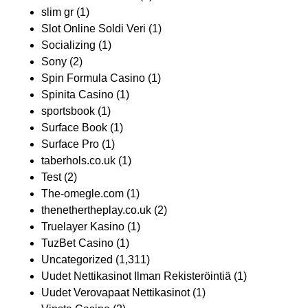
slim gr
(1)
Slot Online Soldi Veri
(1)
Socializing
(1)
Sony
(2)
Spin Formula Casino
(1)
Spinita Casino
(1)
sportsbook
(1)
Surface Book
(1)
Surface Pro
(1)
taberhols.co.uk
(1)
Test
(2)
The-omegle.com
(1)
thenethertheplay.co.uk
(2)
Truelayer Kasino
(1)
TuzBet Casino
(1)
Uncategorized
(1,311)
Uudet Nettikasinot Ilman Rekisteröintiä
(1)
Uudet Verovapaat Nettikasinot
(1)