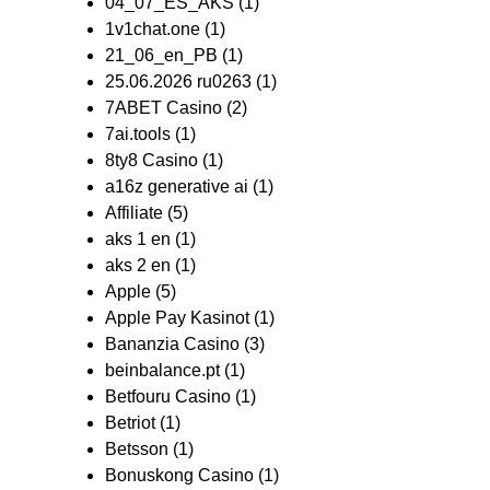
04_07_ES_AKS
(1)
1v1chat.one
(1)
21_06_en_PB
(1)
25.06.2026 ru0263
(1)
7ABET Casino
(2)
7ai.tools
(1)
8ty8 Casino
(1)
a16z generative ai
(1)
Affiliate
(5)
aks 1 en
(1)
aks 2 en
(1)
Apple
(5)
Apple Pay Kasinot
(1)
Bananzia Casino
(3)
beinbalance.pt
(1)
Betfouru Casino
(1)
Betriot
(1)
Betsson
(1)
Bonuskong Casino
(1)