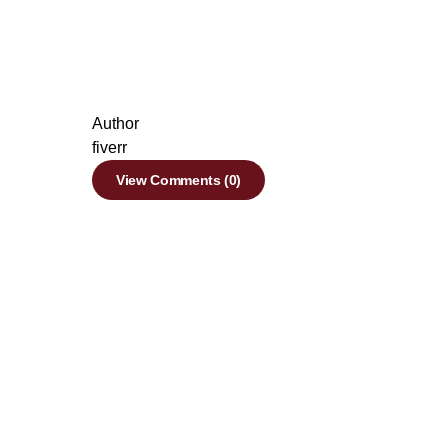
Author
fiverr
View Comments (0)