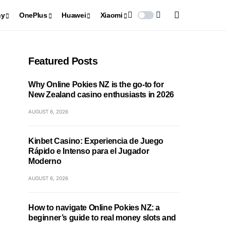
ny
OnePlus
Huawei
Xiaomi
Featured Posts
Why Online Pokies NZ is the go-to for
New Zealand casino enthusiasts in 2026
AUGUST 6, 2026
Kinbet Casino: Experiencia de Juego
Rápido e Intenso para el Jugador
Moderno
AUGUST 6, 2026
How to navigate Online Pokies NZ: a
beginner’s guide to real money slots and