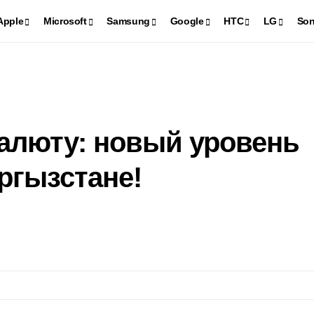
Apple
Microsoft
Samsung
Google
HTC
LG
So
валюту: новый уровень
ргызстане!