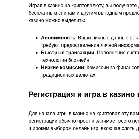
Играя в казино на криптовалюту, вы получаете
бесплатным спинам и другим выгодным предл
казино можно выделить:
Анонимность
: Ваши личные данные ост
требуют предоставления личной информа
Быстрые транзакции
: Пополнение счет
технологии блокчейн.
Низкие комиссии
: Комиссии за финансо
традиционных валютах.
Регистрация и игра в казино
Для начала игры в казино на криптовалюту ва
регистрации обычно прост и занимает всего не
широким выбором онлайн игр, включая слоты, р