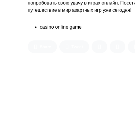
попробовать свою удачу в играх онлайн. Посет
путешествие в мир азартных игр уже сегодня!
casino online game
Share
Tweet