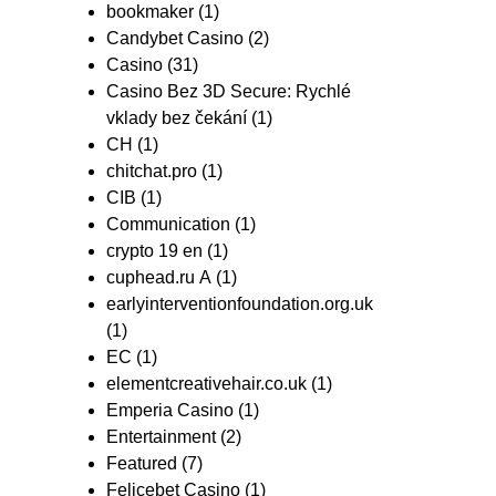
bookmaker
(1)
Candybet Casino
(2)
Casino
(31)
Casino Bez 3D Secure: Rychlé
vklady bez čekání
(1)
CH
(1)
chitchat.pro
(1)
CIB
(1)
Communication
(1)
crypto 19 en
(1)
cuphead.ru A
(1)
earlyinterventionfoundation.org.uk
(1)
EC
(1)
elementcreativehair.co.uk
(1)
Emperia Casino
(1)
Entertainment
(2)
Featured
(7)
Felicebet Casino
(1)