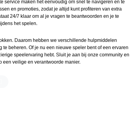
hte service maken het eenvoudig om snel te navigeren en te
n en promoties, zodat je altijd kunt profiteren van extra
taat 24/7 klaar om al je vragen te beantwoorden en je te
ijdens het spelen.
gokken. Daarom hebben we verschillende hulpmiddelen
 te beheren. Of je nu een nieuwe speler bent of een ervaren
zierige speelervaring hebt. Sluit je aan bij onze community en
 een veilige en verantwoorde manier.