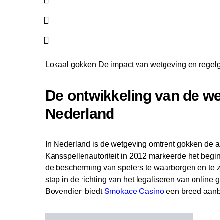
Lokaal gokken De impact van wetgeving en regelg
De ontwikkeling van de w
Nederland
In Nederland is de wetgeving omtrent gokken de a
Kansspellenautoriteit in 2012 markeerde het begin 
de bescherming van spelers te waarborgen en te zo
stap in de richting van het legaliseren van online
Bovendien biedt
Smokace Casino
een breed aanbo