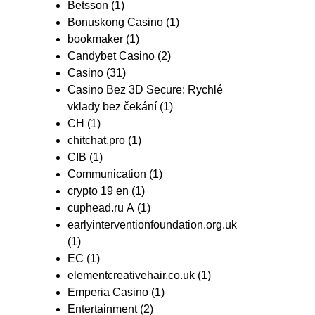
Betsson
(1)
Bonuskong Casino
(1)
bookmaker
(1)
Candybet Casino
(2)
Casino
(31)
Casino Bez 3D Secure: Rychlé
vklady bez čekání
(1)
CH
(1)
chitchat.pro
(1)
CIB
(1)
Communication
(1)
crypto 19 en
(1)
cuphead.ru A
(1)
earlyinterventionfoundation.org.uk
(1)
EC
(1)
elementcreativehair.co.uk
(1)
Emperia Casino
(1)
Entertainment
(2)