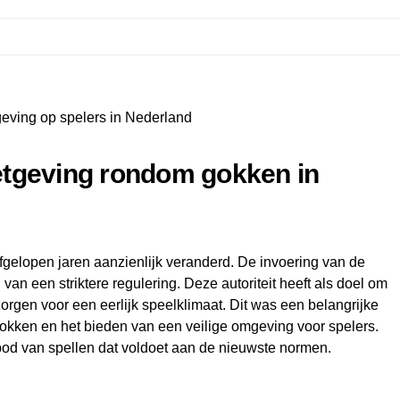
eving op spelers in Nederland
etgeving rondom gokken in
fgelopen jaren aanzienlijk veranderd. De invoering van de
van een striktere regulering. Deze autoriteit heeft als doel om
rgen voor een eerlijk speelklimaat. Dit was een belangrijke
 gokken en het bieden van een veilige omgeving voor spelers.
d van spellen dat voldoet aan de nieuwste normen.