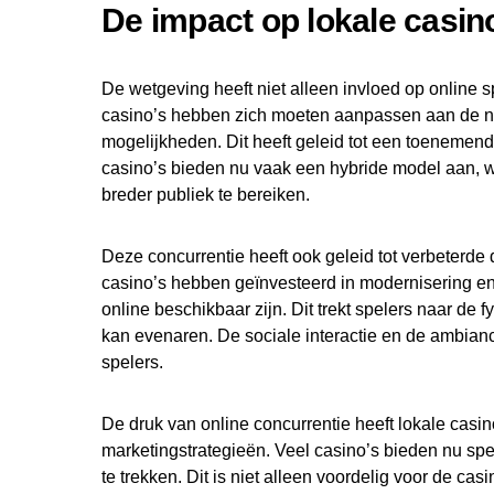
De impact op lokale casin
De wetgeving heeft niet alleen invloed op online s
casino’s hebben zich moeten aanpassen aan de ni
mogelijkheden. Dit heeft geleid tot een toenemend
casino’s bieden nu vaak een hybride model aan, w
breder publiek te bereiken.
Deze concurrentie heeft ook geleid tot verbeterde 
casino’s hebben geïnvesteerd in modernisering e
online beschikbaar zijn. Dit trekt spelers naar de f
kan evenaren. De sociale interactie en de ambianc
spelers.
De druk van online concurrentie heeft lokale casin
marketingstrategieën. Veel casino’s bieden nu s
te trekken. Dit is niet alleen voordelig voor de cas