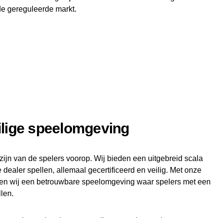
de gereguleerde markt.
lige speelomgeving
zijn van de spelers voorop. Wij bieden een uitgebreid scala
 dealer spellen, allemaal gecertificeerd en veilig. Met onze
ren wij een betrouwbare speelomgeving waar spelers met een
len.