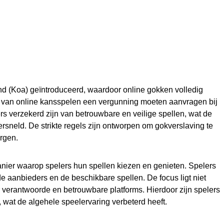
d (Koa) geïntroduceerd, waardoor online gokken volledig
s van online kansspelen een vergunning moeten aanvragen bij
ers verzekerd zijn van betrouwbare en veilige spellen, wat de
rsneld. De strikte regels zijn ontworpen om gokverslaving te
orgen.
ier waarop spelers hun spellen kiezen en genieten. Spelers
e aanbieders en de beschikbare spellen. De focus ligt niet
 verantwoorde en betrouwbare platforms. Hierdoor zijn spelers
wat de algehele speelervaring verbeterd heeft.