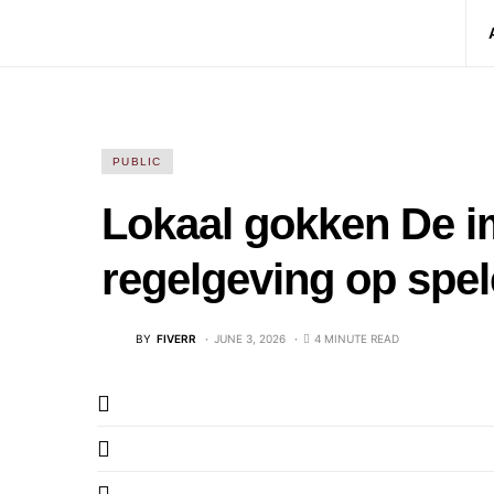
PUBLIC
Lokaal gokken De i
regelgeving op spel
BY
FIVERR
JUNE 3, 2026
4 MINUTE READ