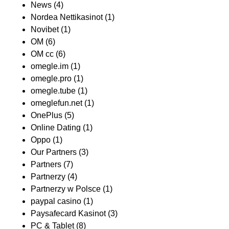
News
(4)
Nordea Nettikasinot
(1)
Novibet
(1)
OM
(6)
OM cc
(6)
omegle.im
(1)
omegle.pro
(1)
omegle.tube
(1)
omeglefun.net
(1)
OnePlus
(5)
Online Dating
(1)
Oppo
(1)
Our Partners
(3)
Partners
(7)
Partnerzy
(4)
Partnerzy w Polsce
(1)
paypal casino
(1)
Paysafecard Kasinot
(3)
PC & Tablet
(8)