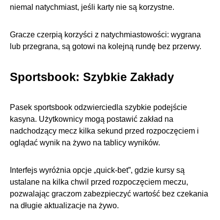
niemal natychmiast, jeśli karty nie są korzystne.
Gracze czerpią korzyści z natychmiastowości: wygrana
lub przegrana, są gotowi na kolejną rundę bez przerwy.
Sportsbook: Szybkie Zakłady
Pasek sportsbook odzwierciedla szybkie podejście
kasyna. Użytkownicy mogą postawić zakład na
nadchodzący mecz kilka sekund przed rozpoczęciem i
oglądać wynik na żywo na tablicy wyników.
Interfejs wyróżnia opcje „quick‑bet”, gdzie kursy są
ustalane na kilka chwil przed rozpoczęciem meczu,
pozwalając graczom zabezpieczyć wartość bez czekania
na długie aktualizacje na żywo.