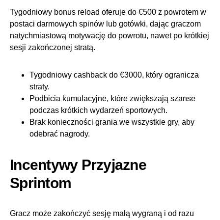
Tygodniowy bonus reload oferuje do €500 z powrotem w
postaci darmowych spinów lub gotówki, dając graczom
natychmiastową motywację do powrotu, nawet po krótkiej
sesji zakończonej stratą.
Tygodniowy cashback do €3000, który ogranicza
straty.
Podbicia kumulacyjne, które zwiększają szanse
podczas krótkich wydarzeń sportowych.
Brak konieczności grania we wszystkie gry, aby
odebrać nagrody.
Incentywy Przyjazne
Sprintom
Gracz może zakończyć sesję małą wygraną i od razu