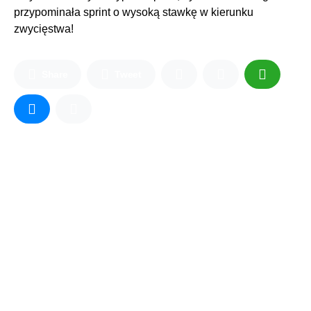
przypominała sprint o wysoką stawkę w kierunku
zwycięstwa!
Share
Tweet