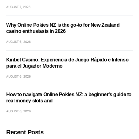
AUGUST 7, 2026
Why Online Pokies NZ is the go-to for New Zealand
casino enthusiasts in 2026
AUGUST 6, 2026
Kinbet Casino: Experiencia de Juego Rápido e Intenso
para el Jugador Moderno
AUGUST 6, 2026
How to navigate Online Pokies NZ: a beginner’s guide to
real money slots and
AUGUST 6, 2026
Recent Posts