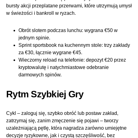
bursty akcji przeplatane przerwami, które utrzymują umysł
w świeżości i bankroll w ryzach.
Obrót slotem podczas lunchu: wygrana €50 w
jednym spinie.
Sprint sportsbook na kuchennym stole: trzy zakłady
za €30, łącznie wygrane €45.
Wieczorny reload na telefonie: depozyt €20 przez
kryptowalutę i natychmiastowe odebranie
darmowych spinów.
Rytm Szybkiej Gry
Cykl – zaloguj się, szybko obróć lub postaw zakład,
zatrzymaj się, zanim zmęczenie się pojawi – tworzy
uzależniającą pętlę, która nagradza zarówno umiejętne
decyzje ryzykowne, jak i czystą szczęśliwość, bez