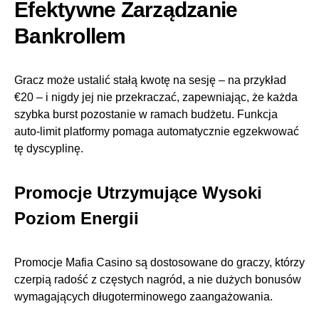
Efektywne Zarządzanie
Bankrollem
Gracz może ustalić stałą kwotę na sesję – na przykład
€20 – i nigdy jej nie przekraczać, zapewniając, że każda
szybka burst pozostanie w ramach budżetu. Funkcja
auto‑limit platformy pomaga automatycznie egzekwować
tę dyscyplinę.
Promocje Utrzymujące Wysoki
Poziom Energii
Promocje Mafia Casino są dostosowane do graczy, którzy
czerpią radość z częstych nagród, a nie dużych bonusów
wymagających długoterminowego zaangażowania.