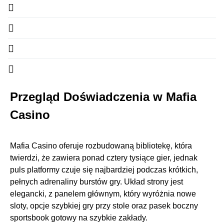
Przegląd Doświadczenia w Mafia
Casino
Mafia Casino oferuje rozbudowaną bibliotekę, która
twierdzi, że zawiera ponad cztery tysiące gier, jednak
puls platformy czuje się najbardziej podczas krótkich,
pełnych adrenaliny burstów gry. Układ strony jest
elegancki, z panelem głównym, który wyróżnia nowe
sloty, opcje szybkiej gry przy stole oraz pasek boczny
sportsbook gotowy na szybkie zakłady.