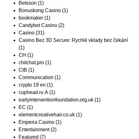
Betsson
(1)
Bonuskong Casino
(1)
bookmaker
(1)
Candybet Casino
(2)
Casino
(31)
Casino Bez 3D Secure: Rychlé vklady bez čekání
(1)
CH
(1)
chitchat.pro
(1)
CIB
(1)
Communication
(1)
crypto 19 en
(1)
cuphead.ru A
(1)
earlyinterventionfoundation.org.uk
(1)
EC
(1)
elementcreativehair.co.uk
(1)
Emperia Casino
(1)
Entertainment
(2)
Featured
(7)