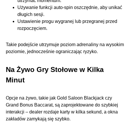
utrzymać momentum.
Używanie funkcji auto‑spin oszczędnie, aby unikać
długich sesji.
Ustawienie progu wygranej lub przegranej przed
rozpoczęciem.
Takie podejście utrzymuje poziom adrenaliny na wysokim
poziomie, jednocześnie ograniczając ryzyko.
Na Żywo Gry Stołowe w Kilka
Minut
Opcje na żywo, takie jak Gold Saloon Blackjack czy
Grand Bonus Baccarat, są zaprojektowane do szybkiej
interakcji – dealer rozdaje karty w kilka sekund, a okna
zakładów zamykają się szybko.