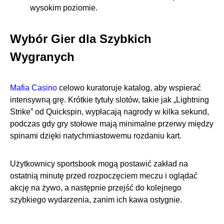
wysokim poziomie.
Wybór Gier dla Szybkich
Wygranych
Mafia Casino
celowo kuratoruje katalog, aby wspierać
intensywną grę. Krótkie tytuły slotów, takie jak „Lightning
Strike” od Quickspin, wypłacają nagrody w kilka sekund,
podczas gdy gry stołowe mają minimalne przerwy między
spinami dzięki natychmiastowemu rozdaniu kart.
Użytkownicy sportsbook mogą postawić zakład na
ostatnią minutę przed rozpoczęciem meczu i oglądać
akcję na żywo, a następnie przejść do kolejnego
szybkiego wydarzenia, zanim ich kawa ostygnie.