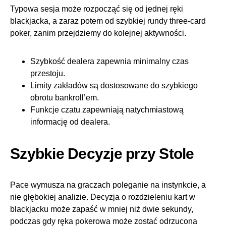
Typowa sesja może rozpocząć się od jednej ręki
blackjacka, a zaraz potem od szybkiej rundy three‑card
poker, zanim przejdziemy do kolejnej aktywności.
Szybkość dealera zapewnia minimalny czas
przestoju.
Limity zakładów są dostosowane do szybkiego
obrotu bankroll’em.
Funkcje czatu zapewniają natychmiastową
informację od dealera.
Szybkie Decyzje przy Stole
Pace wymusza na graczach poleganie na instynkcie, a
nie głębokiej analizie. Decyzja o rozdzieleniu kart w
blackjacku może zapaść w mniej niż dwie sekundy,
podczas gdy ręka pokerowa może zostać odrzucona