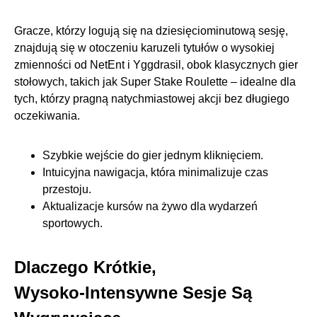
Gracze, którzy logują się na dziesięciominutową sesję,
znajdują się w otoczeniu karuzeli tytułów o wysokiej
zmienności od NetEnt i Yggdrasil, obok klasycznych gier
stołowych, takich jak Super Stake Roulette – idealne dla
tych, którzy pragną natychmiastowej akcji bez długiego
oczekiwania.
Szybkie wejście do gier jednym kliknięciem.
Intuicyjna nawigacja, która minimalizuje czas
przestoju.
Aktualizacje kursów na żywo dla wydarzeń
sportowych.
Dlaczego Krótkie,
Wysoko‑Intensywne Sesje Są