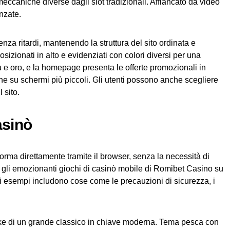
eccaniche diverse dagli slot tradizionali. Affiancato da video
nzate.
za ritardi, mantenendo la struttura del sito ordinata e
osizionati in alto e evidenziati con colori diversi per una
blu e oro, e la homepage presenta le offerte promozionali in
e su schermi più piccoli. Gli utenti possono anche scegliere
 sito.
asinò
orma direttamente tramite il browser, senza la necessità di
ti gli emozionanti giochi di casinò mobile di Romibet Casino su
gli esempi includono cose come le precauzioni di sicurezza, i
make di un grande classico in chiave moderna. Tema pesca con