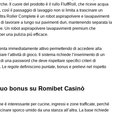
che. Il cuore del prodotto è il rullo FluffRoll, che riceve acqua
 così il passaggio di lavaggio non si limita a trascinare un
tra Roller Complete è un robot aspirapolvere e lavapavimenti
di lavorare a lungo sui pavimenti duri, mantenendo separata la
ere. Un robot aspirapolvere lavapavimenti premium che
per una pulizia più efficace.
diventa immediatamente attivo permettendo di accedere alla
iare l’attività di gioco. Il sistema richiede l’inserimento di un
di una password che deve rispettare specifici criteri di
. Le regole definiscono puntate, bonus e prelievi nel rispetto
l tuo bonus su Romibet Casinò
ne è interessante per cucine, ingressi e zone trafficate, perché
trascinare sporco umido da una stanza all’altra. La base richiede