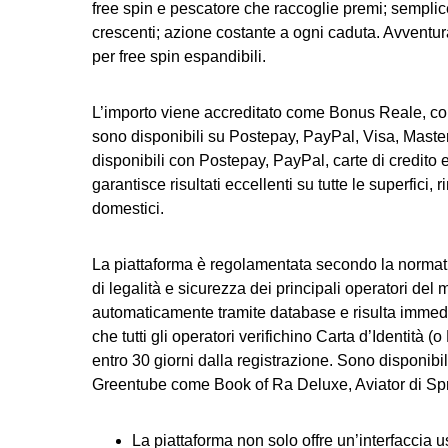
free spin e pescatore che raccoglie premi; semplice
crescenti; azione costante a ogni caduta. Avventura 
per free spin espandibili.
L’importo viene accreditato come Bonus Reale, con r
sono disponibili su Postepay, PayPal, Visa, Masterca
disponibili con Postepay, PayPal, carte di credito
garantisce risultati eccellenti su tutte le superfic
domestici.
La piattaforma è regolamentata secondo la normativ
di legalità e sicurezza dei principali operatori del
automaticamente tramite database e risulta immedi
che tutti gli operatori verifichino Carta d’Identità
entro 30 giorni dalla registrazione. Sono disponibili
Greentube come Book of Ra Deluxe, Aviator di Spribe
La piattaforma non solo offre un’interfaccia 