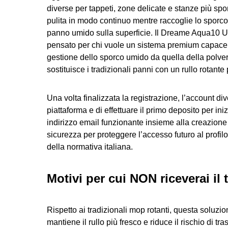
diverse per tappeti, zone delicate e stanze più spor
pulita in modo continuo mentre raccoglie lo sporco,
panno umido sulla superficie. Il Dreame Aqua10 Ul
pensato per chi vuole un sistema premium capace 
gestione dello sporco umido da quella della polv
sostituisce i tradizionali panni con un rullo rotante 
Una volta finalizzata la registrazione, l’account 
piattaforma e di effettuare il primo deposito per iniz
indirizzo email funzionante insieme alla creazione 
sicurezza per proteggere l’accesso futuro al profilo
della normativa italiana.
Motivi per cui NON riceverai i
Rispetto ai tradizionali mop rotanti, questa soluzio
mantiene il rullo più fresco e riduce il rischio di 