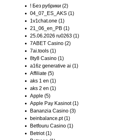
! Без рубрики
(2)
04_07_ES_AKS
(1)
1v1chat.one
(1)
21_06_en_PB
(1)
25.06.2026 ru0263
(1)
7ABET Casino
(2)
7ai.tools
(1)
8ty8 Casino
(1)
a16z generative ai
(1)
Affiliate
(5)
aks 1 en
(1)
aks 2 en
(1)
Apple
(5)
Apple Pay Kasinot
(1)
Bananzia Casino
(3)
beinbalance.pt
(1)
Betfouru Casino
(1)
Betriot
(1)