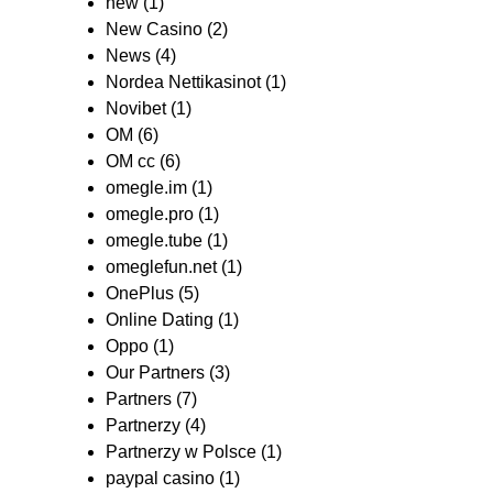
new
(1)
New Casino
(2)
News
(4)
Nordea Nettikasinot
(1)
Novibet
(1)
OM
(6)
OM cc
(6)
omegle.im
(1)
omegle.pro
(1)
omegle.tube
(1)
omeglefun.net
(1)
OnePlus
(5)
Online Dating
(1)
Oppo
(1)
Our Partners
(3)
Partners
(7)
Partnerzy
(4)
Partnerzy w Polsce
(1)
paypal casino
(1)