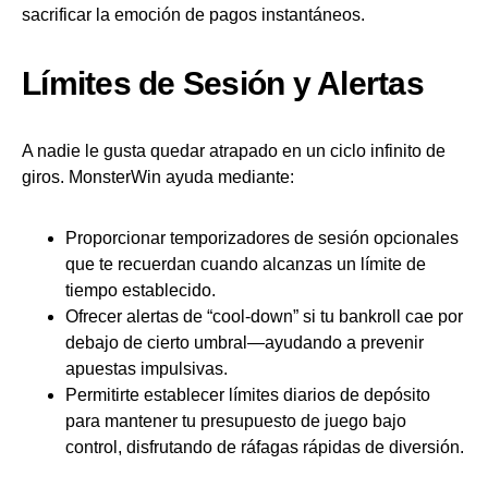
sacrificar la emoción de pagos instantáneos.
Límites de Sesión y Alertas
A nadie le gusta quedar atrapado en un ciclo infinito de
giros. MonsterWin ayuda mediante:
Proporcionar temporizadores de sesión opcionales
que te recuerdan cuando alcanzas un límite de
tiempo establecido.
Ofrecer alertas de “cool‑down” si tu bankroll cae por
debajo de cierto umbral—ayudando a prevenir
apuestas impulsivas.
Permitirte establecer límites diarios de depósito
para mantener tu presupuesto de juego bajo
control, disfrutando de ráfagas rápidas de diversión.