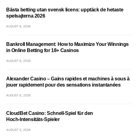
Bästa betting utan svensk licens: upptäck de hetaste
spelsajterna 2026
AUGUST 6, 2026
Bankroll Management: How to Maximize Your Winnings
in Online Betting for 18+ Casinos
AUGUST 6, 2026
Alexander Casino – Gains rapides et machines à sous à
jouer rapidement pour des sensations instantanées
AUGUST 6, 2026
CloudBet Casino: Schnell‑Spiel für den
Hoch‑Intensitäts‑Spieler
AUGUST 5, 2026