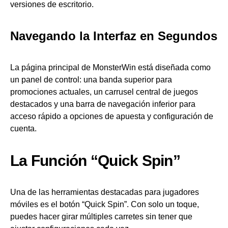
versiones de escritorio.
Navegando la Interfaz en Segundos
La página principal de MonsterWin está diseñada como
un panel de control: una banda superior para
promociones actuales, un carrusel central de juegos
destacados y una barra de navegación inferior para
acceso rápido a opciones de apuesta y configuración de
cuenta.
La Función “Quick Spin”
Una de las herramientas destacadas para jugadores
móviles es el botón “Quick Spin”. Con solo un toque,
puedes hacer girar múltiples carretes sin tener que