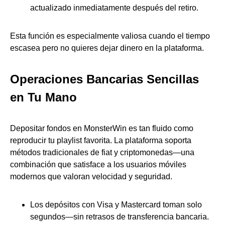
actualizado inmediatamente después del retiro.
Esta función es especialmente valiosa cuando el tiempo
escasea pero no quieres dejar dinero en la plataforma.
Operaciones Bancarias Sencillas
en Tu Mano
Depositar fondos en MonsterWin es tan fluido como
reproducir tu playlist favorita. La plataforma soporta
métodos tradicionales de fiat y criptomonedas—una
combinación que satisface a los usuarios móviles
modernos que valoran velocidad y seguridad.
Los depósitos con Visa y Mastercard toman solo
segundos—sin retrasos de transferencia bancaria.