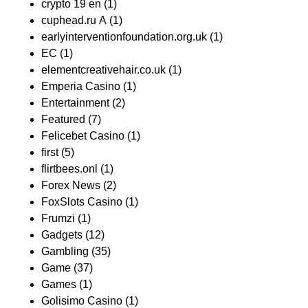
crypto 19 en
(1)
cuphead.ru A
(1)
earlyinterventionfoundation.org.uk
(1)
EC
(1)
elementcreativehair.co.uk
(1)
Emperia Casino
(1)
Entertainment
(2)
Featured
(7)
Felicebet Casino
(1)
first
(5)
flirtbees.onl
(1)
Forex News
(2)
FoxSlots Casino
(1)
Frumzi
(1)
Gadgets
(12)
Gambling
(35)
Game
(37)
Games
(1)
Golisimo Casino
(1)