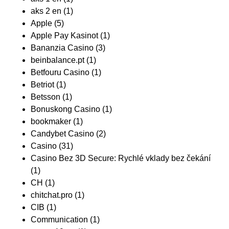
aks 2 en
(1)
Apple
(5)
Apple Pay Kasinot
(1)
Bananzia Casino
(3)
beinbalance.pt
(1)
Betfouru Casino
(1)
Betriot
(1)
Betsson
(1)
Bonuskong Casino
(1)
bookmaker
(1)
Candybet Casino
(2)
Casino
(31)
Casino Bez 3D Secure: Rychlé vklady bez čekání
(1)
CH
(1)
chitchat.pro
(1)
CIB
(1)
Communication
(1)