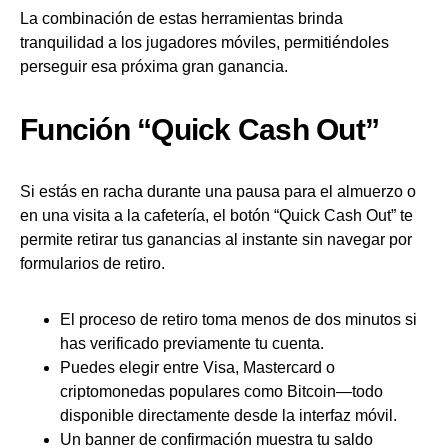
La combinación de estas herramientas brinda
tranquilidad a los jugadores móviles, permitiéndoles
perseguir esa próxima gran ganancia.
Función “Quick Cash Out”
Si estás en racha durante una pausa para el almuerzo o
en una visita a la cafetería, el botón “Quick Cash Out” te
permite retirar tus ganancias al instante sin navegar por
formularios de retiro.
El proceso de retiro toma menos de dos minutos si
has verificado previamente tu cuenta.
Puedes elegir entre Visa, Mastercard o
criptomonedas populares como Bitcoin—todo
disponible directamente desde la interfaz móvil.
Un banner de confirmación muestra tu saldo