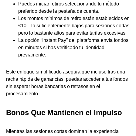
Puedes iniciar retiros seleccionando tu método
preferido desde la pestaña de cuenta.
Los montos mínimos de retiro están establecidos en
€10—lo suficientemente bajos para sesiones cortas
pero lo bastante altos para evitar tarifas excesivas.
La opción “Instant Pay” del plataforma envía fondos
en minutos si has verificado tu identidad
previamente.
Este enfoque simplificado asegura que incluso tras una
racha rápida de ganancias, puedas acceder a tus fondos
sin esperar horas bancarias o retrasos en el
procesamiento.
Bonos Que Mantienen el Impulso
Mientras las sesiones cortas dominan la experiencia