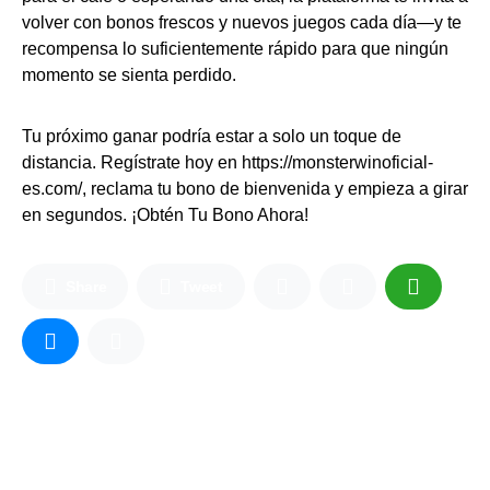
volver con bonos frescos y nuevos juegos cada día—y te
recompensa lo suficientemente rápido para que ningún
momento se sienta perdido.
Tu próximo ganar podría estar a solo un toque de
distancia. Regístrate hoy en https://monsterwinoficial-
es.com/, reclama tu bono de bienvenida y empieza a girar
en segundos. ¡Obtén Tu Bono Ahora!
Share
Tweet