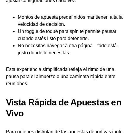
ajustar configuraciones cada vez.
Montos de apuesta predefinidos mantienen alta la
velocidad de decisión.
Un toggle de toque para spin te permite pausar
cuando estés listo para detenerte.
No necesitas navegar a otra página—todo está
justo donde lo necesitas.
Esta experiencia simplificada refleja el ritmo de una
pausa para el almuerzo o una caminata rápida entre
reuniones.
Vista Rápida de Apuestas en
Vivo
Para quienes disfrutan de las apuestas deportivas junto