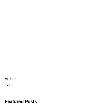
Author
fiverr
Featured Posts