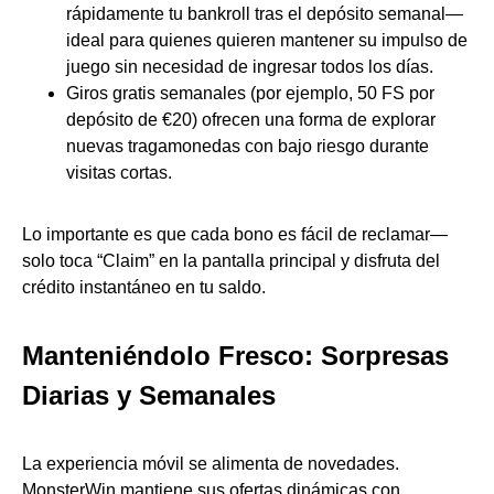
rápidamente tu bankroll tras el depósito semanal—
ideal para quienes quieren mantener su impulso de
juego sin necesidad de ingresar todos los días.
Giros gratis semanales (por ejemplo, 50 FS por
depósito de €20) ofrecen una forma de explorar
nuevas tragamonedas con bajo riesgo durante
visitas cortas.
Lo importante es que cada bono es fácil de reclamar—
solo toca “Claim” en la pantalla principal y disfruta del
crédito instantáneo en tu saldo.
Manteniéndolo Fresco: Sorpresas
Diarias y Semanales
La experiencia móvil se alimenta de novedades.
MonsterWin mantiene sus ofertas dinámicas con