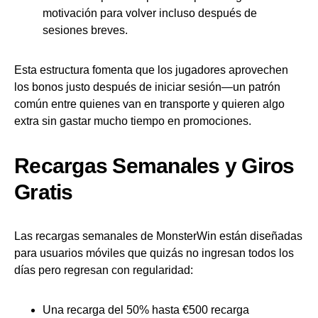
motivación para volver incluso después de
sesiones breves.
Esta estructura fomenta que los jugadores aprovechen
los bonos justo después de iniciar sesión—un patrón
común entre quienes van en transporte y quieren algo
extra sin gastar mucho tiempo en promociones.
Recargas Semanales y Giros
Gratis
Las recargas semanales de MonsterWin están diseñadas
para usuarios móviles que quizás no ingresan todos los
días pero regresan con regularidad:
Una recarga del 50% hasta €500 recarga