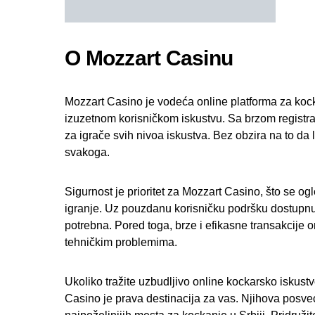
O Mozzart Casinu
Mozzart Casino je vodeća online platforma za kocka
izuzetnom korisničkom iskustvu. Sa brzom registr
za igrače svih nivoa iskustva. Bez obzira na to da l
svakoga.
Sigurnost je prioritet za Mozzart Casino, što se o
igranje. Uz pouzdanu korisničku podršku dostupnu 
potrebna. Pored toga, brze i efikasne transakcije 
tehničkim problemima.
Ukoliko tražite uzbudljivo online kockarsko iskus
Casino je prava destinacija za vas. Njihova posveće