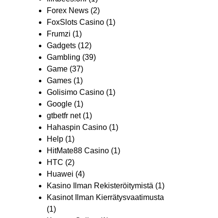
Forex News
(2)
FoxSlots Casino
(1)
Frumzi
(1)
Gadgets
(12)
Gambling
(39)
Game
(37)
Games
(1)
Golisimo Casino
(1)
Google
(1)
gtbetfr net
(1)
Hahaspin Casino
(1)
Help
(1)
HitMate88 Casino
(1)
HTC
(2)
Huawei
(4)
Kasino Ilman Rekisteröitymistä
(1)
Kasinot Ilman Kierrätysvaatimusta
(1)