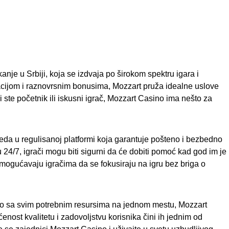
nje u Srbiji, koja se izdvaja po širokom spektru igara i
acijom i raznovrsnim bonusima, Mozzart pruža idealne uslove
i ste početnik ili iskusni igrač, Mozzart Casino ima nešto za
gleda u regulisanoj platformi koja garantuje pošteno i bezbedno
24/7, igrači mogu biti sigurni da će dobiti pomoć kad god im je
omogućavaju igračima da se fokusiraju na igru bez briga o
tvo sa svim potrebnim resursima na jednom mestu, Mozzart
nost kvalitetu i zadovoljstvu korisnika čini ih jednim od