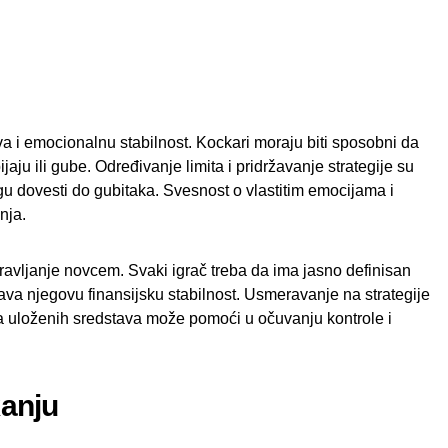
 i emocionalnu stabilnost. Kockari moraju biti sposobni da
jaju ili gube. Određivanje limita i pridržavanje strategije su
ogu dovesti do gubitaka. Svesnost o vlastitim emocijama i
nja.
avljanje novcem. Svaki igrač treba da ima jasno definisan
ožava njegovu finansijsku stabilnost. Usmeravanje na strategije
nja uloženih sredstava može pomoći u očuvanju kontrole i
kanju