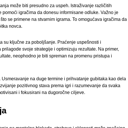
anja može biti presudno za uspeh. Istraživanje različitih
može pomoći igračima da donesu informisane odluke. Važno je
ego što se primene na stvarnim igrama. To omogućava igračima da
bitka novca.
ata su ključne za poboljšanje. Praćenje uspešnosti i
rilagode svoje strategije i optimizuju rezultate. Na primer,
zultate, neophodno je biti spreman na promenu pristupa i
. Usmeravanje na duge termine i prihvatanje gubitaka kao dela
azvijanje pozitivnog stava prema igri i razumevanje da svaka
tivisani i fokusirani na dugoročne ciljeve.
ja