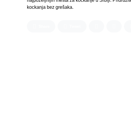
najpoželjnijih mesta za kockanje u Srbiji. Pridruži
kockanja bez grešaka.
Share
Tweet