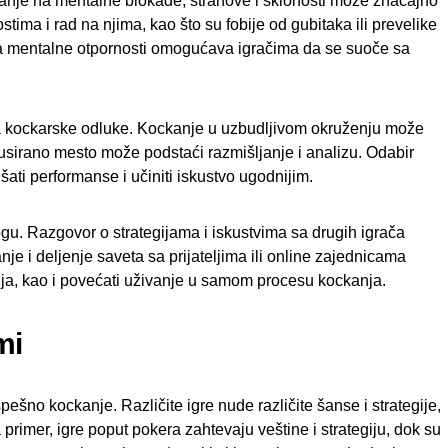
vanje na mentalne blokade, strahove i sklonosti može značajno
tima i rad na njima, kao što su fobije od gubitaka ili prevelike
nja mentalne otpornosti omogućava igračima da se suoče sa
na kockarske odluke. Kockanje u uzbudljivom okruženju može
usirano mesto može podstaći razmišljanje i analizu. Odabir
ti performanse i učiniti iskustvo ugodnijim.
ogu. Razgovor o strategijama i iskustvima sa drugih igrača
e i deljenje saveta sa prijateljima ili online zajednicama
ija, kao i povećati uživanje u samom procesu kockanja.
mi
ešno kockanje. Različite igre nude različite šanse i strategije,
 primer, igre poput pokera zahtevaju veštine i strategiju, dok su