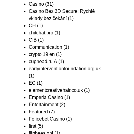
Casino
(31)
Casino Bez 3D Secure: Rychlé
vklady bez čekání
(1)
CH
(1)
chitchat.pro
(1)
CIB
(1)
Communication
(1)
crypto 19 en
(1)
cuphead.ru A
(1)
earlyinterventionfoundation.org.uk
(1)
EC
(1)
elementcreativehair.co.uk
(1)
Emperia Casino
(1)
Entertainment
(2)
Featured
(7)
Felicebet Casino
(1)
first
(5)
flirtbees.onl
(1)