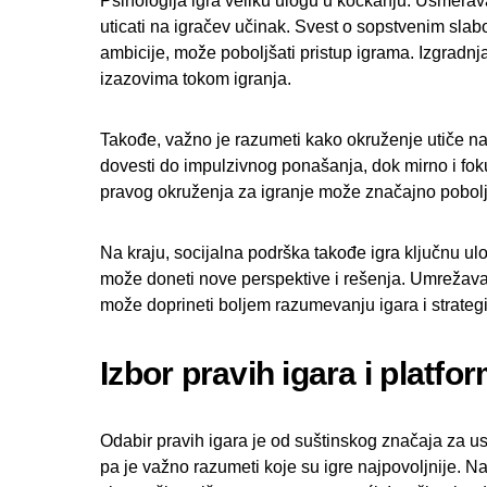
Psihologija igra veliku ulogu u kockanju. Usmera
uticati na igračev učinak. Svest o sopstvenim slabos
ambicije, može poboljšati pristup igrama. Izgrad
izazovima tokom igranja.
Takođe, važno je razumeti kako okruženje utiče 
dovesti do impulzivnog ponašanja, dok mirno i fok
pravog okruženja za igranje može značajno poboljša
Na kraju, socijalna podrška takođe igra ključnu ul
može doneti nove perspektive i rešenja. Umrežavanj
može doprineti boljem razumevanju igara i strateg
Izbor pravih igara i platfor
Odabir pravih igara je od suštinskog značaja za usp
pa je važno razumeti koje su igre najpovoljnije. Na