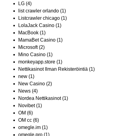
LG
(4)
list crawler orlando
(1)
Listcrawler chicago
(1)
LolaJack Casino
(1)
MacBook
(1)
MamaBet Casino
(1)
Microsoft
(2)
Mino Casino
(1)
monkeyapp.store
(1)
Nettikasinot Ilman Rekisteröintiä
(1)
new
(1)
New Casino
(2)
News
(4)
Nordea Nettikasinot
(1)
Novibet
(1)
OM
(6)
OM cc
(6)
omegle.im
(1)
omegle.pro
(1)