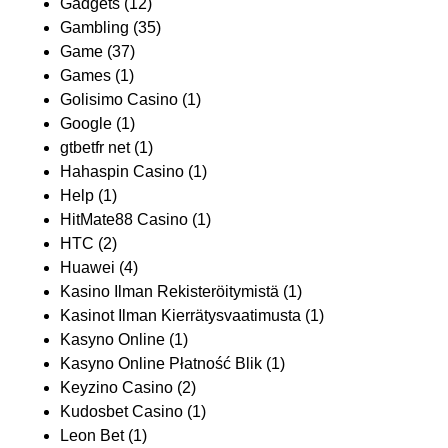
Gadgets
(12)
Gambling
(35)
Game
(37)
Games
(1)
Golisimo Casino
(1)
Google
(1)
gtbetfr net
(1)
Hahaspin Casino
(1)
Help
(1)
HitMate88 Casino
(1)
HTC
(2)
Huawei
(4)
Kasino Ilman Rekisteröitymistä
(1)
Kasinot Ilman Kierrätysvaatimusta
(1)
Kasyno Online
(1)
Kasyno Online Płatność Blik
(1)
Keyzino Casino
(2)
Kudosbet Casino
(1)
Leon Bet
(1)