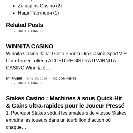
Zuluspins Casino
(2)
Наші Партнери
(1)
Related Posts
UNCATEGORIZED
WINNITA CASINO
Winnita Casino Italia: Gioca e Vinci Ora Casinò Sport VIP
Club Tornei Lotteria ACCEDIREGISTRATI WINNITA
CASINO Winnita è…
BY
FIVERR
MAY 28, 2026
NO COMMENTS
UNCATEGORIZED
Stakes Casino : Machines à sous Quick‑Hit
& Gains ultra‑rapides pour le Joueur Pressé
1. Pourquoi Stakes séduit les amateurs de vitesse Stakes
entraîne les joueurs dans un tourbillon d’action où
chaque…