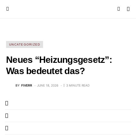
UNCATEGORIZED
Neues “Heizungsgesetz”:
Was bedeutet das?
BY
FIVERR
JUNE 18, 2026
3 MINUTE READ