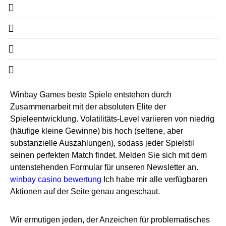
Winbay Games beste Spiele entstehen durch
Zusammenarbeit mit der absoluten Elite der
Spieleentwicklung. Volatilitäts-Level variieren von niedrig
(häufige kleine Gewinne) bis hoch (seltene, aber
substanzielle Auszahlungen), sodass jeder Spielstil
seinen perfekten Match findet. Melden Sie sich mit dem
untenstehenden Formular für unseren Newsletter an.
winbay casino bewertung
Ich habe mir alle verfügbaren
Aktionen auf der Seite genau angeschaut.
Wir ermutigen jeden, der Anzeichen für problematisches