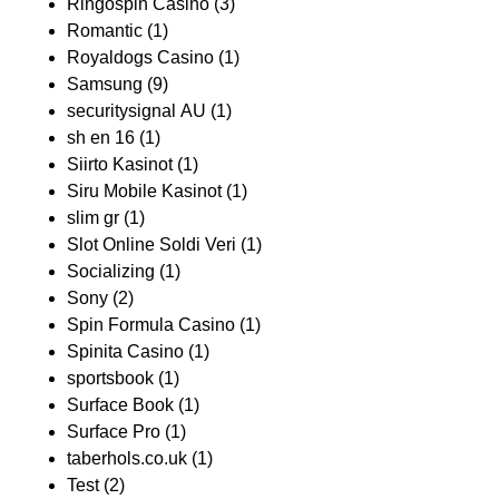
Ringospin Casino
(3)
Romantic
(1)
Royaldogs Casino
(1)
Samsung
(9)
securitysignal AU
(1)
sh en 16
(1)
Siirto Kasinot
(1)
Siru Mobile Kasinot
(1)
slim gr
(1)
Slot Online Soldi Veri
(1)
Socializing
(1)
Sony
(2)
Spin Formula Casino
(1)
Spinita Casino
(1)
sportsbook
(1)
Surface Book
(1)
Surface Pro
(1)
taberhols.co.uk
(1)
Test
(2)