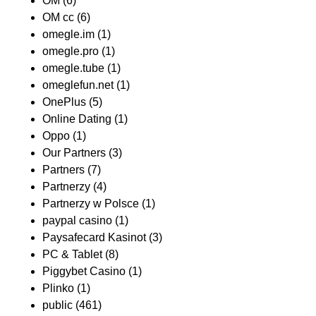
OM
(6)
OM cc
(6)
omegle.im
(1)
omegle.pro
(1)
omegle.tube
(1)
omeglefun.net
(1)
OnePlus
(5)
Online Dating
(1)
Oppo
(1)
Our Partners
(3)
Partners
(7)
Partnerzy
(4)
Partnerzy w Polsce
(1)
paypal casino
(1)
Paysafecard Kasinot
(3)
PC & Tablet
(8)
Piggybet Casino
(1)
Plinko
(1)
public
(461)