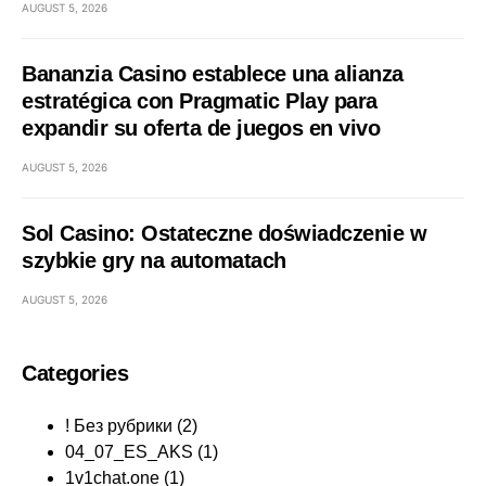
AUGUST 5, 2026
Bananzia Casino establece una alianza
estratégica con Pragmatic Play para
expandir su oferta de juegos en vivo
AUGUST 5, 2026
Sol Casino: Ostateczne doświadczenie w
szybkie gry na automatach
AUGUST 5, 2026
Categories
! Без рубрики
(2)
04_07_ES_AKS
(1)
1v1chat.one
(1)