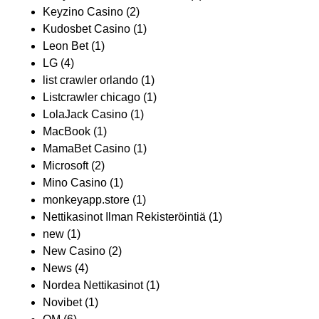
Keyzino Casino
(2)
Kudosbet Casino
(1)
Leon Bet
(1)
LG
(4)
list crawler orlando
(1)
Listcrawler chicago
(1)
LolaJack Casino
(1)
MacBook
(1)
MamaBet Casino
(1)
Microsoft
(2)
Mino Casino
(1)
monkeyapp.store
(1)
Nettikasinot Ilman Rekisteröintiä
(1)
new
(1)
New Casino
(2)
News
(4)
Nordea Nettikasinot
(1)
Novibet
(1)