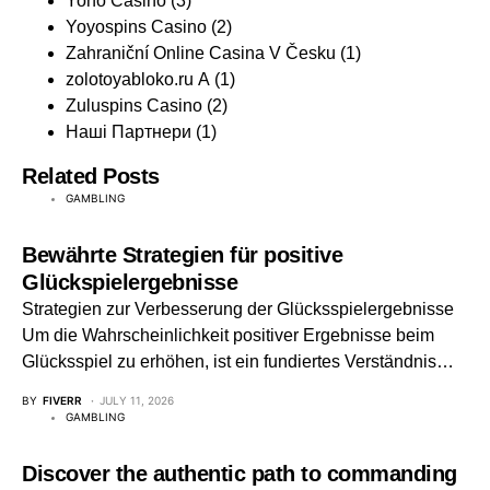
Yoho Casino
(3)
Yoyospins Casino
(2)
Zahraniční Online Casina V Česku
(1)
zolotoyabloko.ru A
(1)
Zuluspins Casino
(2)
Наші Партнери
(1)
Related Posts
GAMBLING
Bewährte Strategien für positive
Glückspielergebnisse
Strategien zur Verbesserung der Glücksspielergebnisse
Um die Wahrscheinlichkeit positiver Ergebnisse beim
Glücksspiel zu erhöhen, ist ein fundiertes Verständnis…
BY
FIVERR
JULY 11, 2026
GAMBLING
Discover the authentic path to commanding