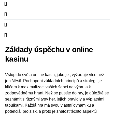
Základy úspěchu v online
kasinu
Vstup do světa online kasin, jako je , vyžaduje více než
jen štěstí. Pochopení základních principů a strategií je
klíčem k maximalizaci vašich šancí na výhru a k
zodpovědnému hraní. Než se pustíte do hry, je důležité se
seznámit s různými typy her, jejich pravidly a výplatními
tabulkami. Každá hra má svou vlastní dynamiku a
potenciál pro zisk, a proto je znalost těchto aspektů