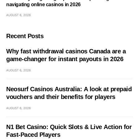
navigating online casinos in 2026
AUGUST 6, 2026
Recent Posts
Why fast withdrawal casinos Canada are a
game-changer for instant payouts in 2026
AUGUST 6, 2026
Neosurf Casinos Australia: A look at prepaid
vouchers and their benefits for players
AUGUST 6, 2026
N1 Bet Casino: Quick Slots & Live Action for
Fast‑Paced Players