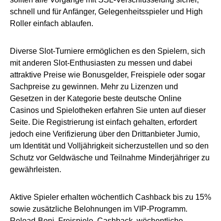
schnell und für Anfänger, Gelegenheitsspieler und High
Roller einfach ablaufen.
Diverse Slot-Turniere ermöglichen es den Spielern, sich
mit anderen Slot-Enthusiasten zu messen und dabei
attraktive Preise wie Bonusgelder, Freispiele oder sogar
Sachpreise zu gewinnen. Mehr zu Lizenzen und
Gesetzen in der Kategorie beste deutsche Online
Casinos und Spielotheken erfahren Sie unten auf dieser
Seite. Die Registrierung ist einfach gehalten, erfordert
jedoch eine Verifizierung über den Drittanbieter Jumio,
um Identität und Volljährigkeit sicherzustellen und so den
Schutz vor Geldwäsche und Teilnahme Minderjähriger zu
gewährleisten.
Aktive Spieler erhalten wöchentlich Cashback bis zu 15%
sowie zusätzliche Belohnungen im VIP-Programm.
Reload-Boni, Freispiele, Cashback, wöchentliche