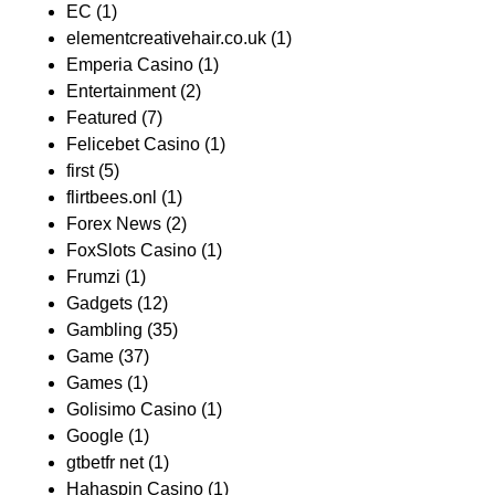
EC
(1)
elementcreativehair.co.uk
(1)
Emperia Casino
(1)
Entertainment
(2)
Featured
(7)
Felicebet Casino
(1)
first
(5)
flirtbees.onl
(1)
Forex News
(2)
FoxSlots Casino
(1)
Frumzi
(1)
Gadgets
(12)
Gambling
(35)
Game
(37)
Games
(1)
Golisimo Casino
(1)
Google
(1)
gtbetfr net
(1)
Hahaspin Casino
(1)