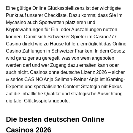
Eine gültige Online Glücksspiellizenz ist der wichtigste
Punkt auf unserer Checkliste. Dazu kommt, dass Sie im
Mycasino auch Sportwetten platzieren und
Kryptowährungen für Ein- oder Auszahlungen nutzen
können. Damit sich Schweizer Spieler im Casino777
Casino direkt wie zu Hause fühlen, ermöglicht das Online
Casino Zahlungen in Schweizer Franken. In dem Gesetz
wird ganz genau geregelt, was von wem angeboten
werden darf und wer Zugang dazu erhalten kann oder
auch nicht. Casinos ohne deutsche Lizenz 2026 – sicher
& seriös CASINO Anja Sellman-Reiner Anja ist iGaming-
Expertin und spezialisierte Content-Strategin mit Fokus
auf die inhaltliche Qualität und strategische Ausrichtung
digitaler Glücksspielangebote.
Die besten deutschen Online
Casinos 2026