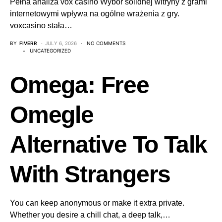
Pełna analiza vox casino Wybór solidnej witryny z grami
internetowymi wpływa na ogólne wrażenia z gry.
voxcasino stała…
BY
FIVERR
JULY 6, 2026
NO COMMENTS
UNCATEGORIZED
Omega: Free
Omegle
Alternative To Talk
With Strangers
You can keep anonymous or make it extra private.
Whether you desire a chill chat, a deep talk,…