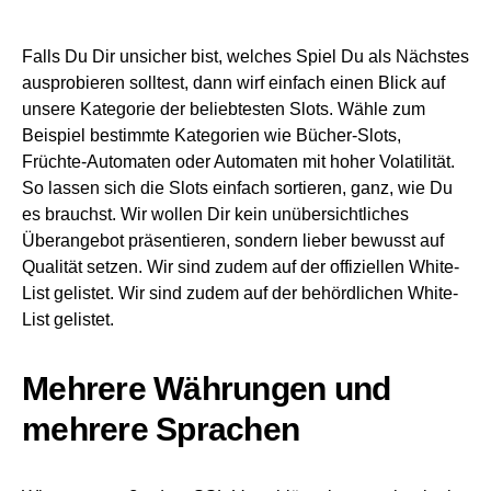
Falls Du Dir unsicher bist, welches Spiel Du als Nächstes
ausprobieren solltest, dann wirf einfach einen Blick auf
unsere Kategorie der beliebtesten Slots. Wähle zum
Beispiel bestimmte Kategorien wie Bücher-Slots,
Früchte-Automaten oder Automaten mit hoher Volatilität.
So lassen sich die Slots einfach sortieren, ganz, wie Du
es brauchst. Wir wollen Dir kein unübersichtliches
Überangebot präsentieren, sondern lieber bewusst auf
Qualität setzen. Wir sind zudem auf der offiziellen White-
List gelistet. Wir sind zudem auf der behördlichen White-
List gelistet.
Mehrere Währungen und
mehrere Sprachen