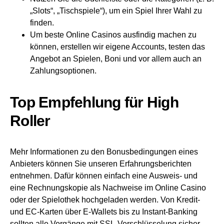
„Slots“, „Tischspiele“), um ein Spiel Ihrer Wahl zu
finden.
Um beste Online Casinos ausfindig machen zu
können, erstellen wir eigene Accounts, testen das
Angebot an Spielen, Boni und vor allem auch an
Zahlungsoptionen.
Top Empfehlung für High
Roller
Mehr Informationen zu den Bonusbedingungen eines
Anbieters können Sie unseren Erfahrungsberichten
entnehmen. Dafür können einfach eine Ausweis- und
eine Rechnungskopie als Nachweise im Online Casino
oder der Spielothek hochgeladen werden. Von Kredit-
und EC-Karten über E-Wallets bis zu Instant-Banking
sollten alle Vorgänge mit SSL-Verschlüsselung sicher,