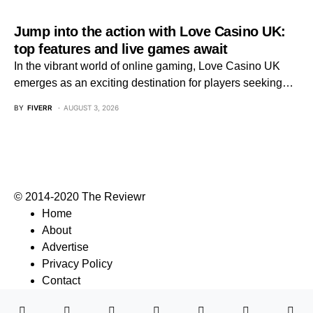
Jump into the action with Love Casino UK:
top features and live games await
In the vibrant world of online gaming, Love Casino UK
emerges as an exciting destination for players seeking…
BY
FIVERR
AUGUST 3, 2026
© 2014-2020 The Reviewr
Home
About
Advertise
Privacy Policy
Contact