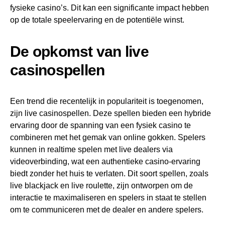
fysieke casino’s. Dit kan een significante impact hebben
op de totale speelervaring en de potentiële winst.
De opkomst van live
casinospellen
Een trend die recentelijk in populariteit is toegenomen,
zijn live casinospellen. Deze spellen bieden een hybride
ervaring door de spanning van een fysiek casino te
combineren met het gemak van online gokken. Spelers
kunnen in realtime spelen met live dealers via
videoverbinding, wat een authentieke casino-ervaring
biedt zonder het huis te verlaten. Dit soort spellen, zoals
live blackjack en live roulette, zijn ontworpen om de
interactie te maximaliseren en spelers in staat te stellen
om te communiceren met de dealer en andere spelers.