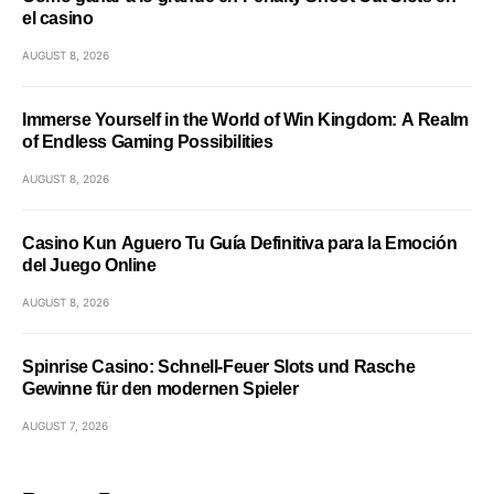
el casino
AUGUST 8, 2026
Immerse Yourself in the World of Win Kingdom: A Realm
of Endless Gaming Possibilities
AUGUST 8, 2026
Casino Kun Aguero Tu Guía Definitiva para la Emoción
del Juego Online
AUGUST 8, 2026
Spinrise Casino: Schnell‑Feuer Slots und Rasche
Gewinne für den modernen Spieler
AUGUST 7, 2026