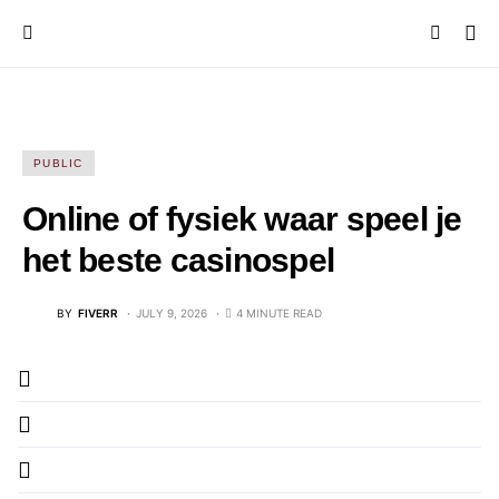
PUBLIC
Online of fysiek waar speel je
het beste casinospel
BY
FIVERR
JULY 9, 2026
4 MINUTE READ