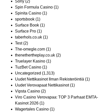
Sony
(2)
Spin Formula Casino
(1)
Spinita Casino
(1)
sportsbook
(1)
Surface Book
(1)
Surface Pro
(1)
taberhols.co.uk
(1)
Test
(2)
The-omegle.com
(1)
thenethertheplay.co.uk
(2)
Truelayer Kasino
(1)
TuzBet Casino
(1)
Uncategorized
(1,313)
Uudet Nettikasinot Ilman Rekisteröintiä
(1)
Uudet Verovapaat Nettikasinot
(1)
Vipsta Casino
(2)
Viro Casino Verovapaa: TOP 3 Parhaat EMTA-
Kasinot 2026
(1)
Wagertales Casino
(1)