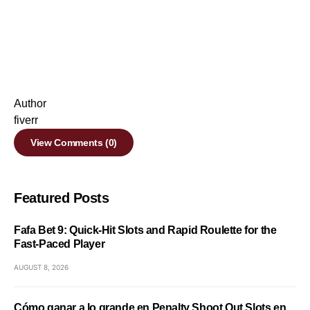
Author
fiverr
View Comments (0)
Featured Posts
Fafa Bet 9: Quick‑Hit Slots and Rapid Roulette for the
Fast‑Paced Player
AUGUST 8, 2026
Cómo ganar a lo grande en Penalty Shoot Out Slots en