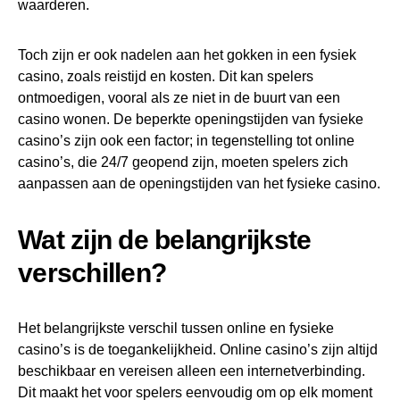
waarderen.
Toch zijn er ook nadelen aan het gokken in een fysiek
casino, zoals reistijd en kosten. Dit kan spelers
ontmoedigen, vooral als ze niet in de buurt van een
casino wonen. De beperkte openingstijden van fysieke
casino’s zijn ook een factor; in tegenstelling tot online
casino’s, die 24/7 geopend zijn, moeten spelers zich
aanpassen aan de openingstijden van het fysieke casino.
Wat zijn de belangrijkste
verschillen?
Het belangrijkste verschil tussen online en fysieke
casino’s is de toegankelijkheid. Online casino’s zijn altijd
beschikbaar en vereisen alleen een internetverbinding.
Dit maakt het voor spelers eenvoudig om op elk moment