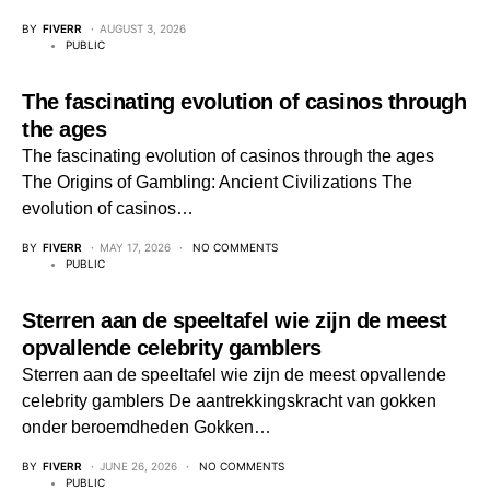
BY
FIVERR
AUGUST 3, 2026
PUBLIC
The fascinating evolution of casinos through
the ages
The fascinating evolution of casinos through the ages
The Origins of Gambling: Ancient Civilizations The
evolution of casinos…
BY
FIVERR
MAY 17, 2026
NO COMMENTS
PUBLIC
Sterren aan de speeltafel wie zijn de meest
opvallende celebrity gamblers
Sterren aan de speeltafel wie zijn de meest opvallende
celebrity gamblers De aantrekkingskracht van gokken
onder beroemdheden Gokken…
BY
FIVERR
JUNE 26, 2026
NO COMMENTS
PUBLIC