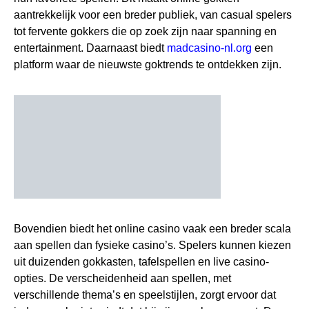
aantrekkelijk voor een breder publiek, van casual spelers
tot fervente gokkers die op zoek zijn naar spanning en
entertainment. Daarnaast biedt
madcasino-nl.org
een
platform waar de nieuwste goktrends te ontdekken zijn.
Bovendien biedt het online casino vaak een breder scala
aan spellen dan fysieke casino’s. Spelers kunnen kiezen
uit duizenden gokkasten, tafelspellen en live casino-
opties. De verscheidenheid aan spellen, met
verschillende thema’s en speelstijlen, zorgt ervoor dat