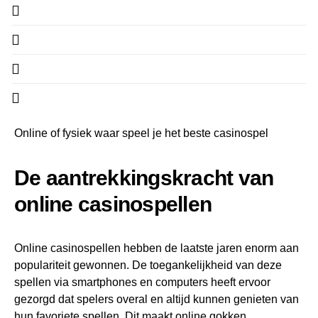
Online of fysiek waar speel je het beste casinospel
De aantrekkingskracht van
online casinospellen
Online casinospellen hebben de laatste jaren enorm aan
populariteit gewonnen. De toegankelijkheid van deze
spellen via smartphones en computers heeft ervoor
gezorgd dat spelers overal en altijd kunnen genieten van
hun favoriete spellen. Dit maakt online gokken