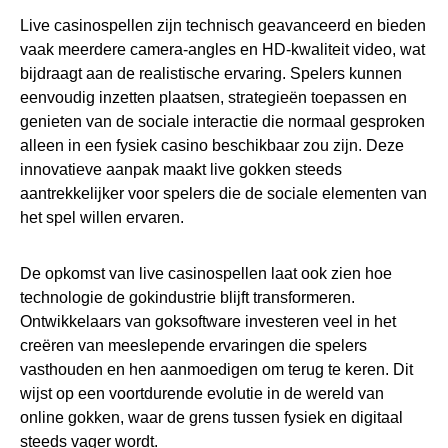
Live casinospellen zijn technisch geavanceerd en bieden
vaak meerdere camera-angles en HD-kwaliteit video, wat
bijdraagt aan de realistische ervaring. Spelers kunnen
eenvoudig inzetten plaatsen, strategieën toepassen en
genieten van de sociale interactie die normaal gesproken
alleen in een fysiek casino beschikbaar zou zijn. Deze
innovatieve aanpak maakt live gokken steeds
aantrekkelijker voor spelers die de sociale elementen van
het spel willen ervaren.
De opkomst van live casinospellen laat ook zien hoe
technologie de gokindustrie blijft transformeren.
Ontwikkelaars van goksoftware investeren veel in het
creëren van meeslepende ervaringen die spelers
vasthouden en hen aanmoedigen om terug te keren. Dit
wijst op een voortdurende evolutie in de wereld van
online gokken, waar de grens tussen fysiek en digitaal
steeds vager wordt.