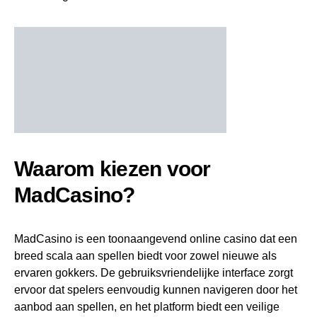
Waarom kiezen voor
MadCasino?
MadCasino is een toonaangevend online casino dat een
breed scala aan spellen biedt voor zowel nieuwe als
ervaren gokkers. De gebruiksvriendelijke interface zorgt
ervoor dat spelers eenvoudig kunnen navigeren door het
aanbod aan spellen, en het platform biedt een veilige