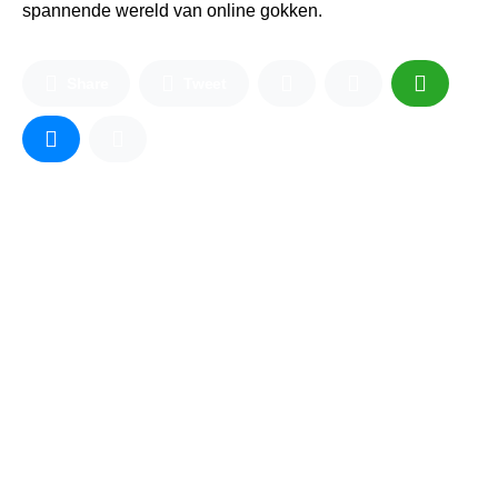
spannende wereld van online gokken.
Share
Tweet