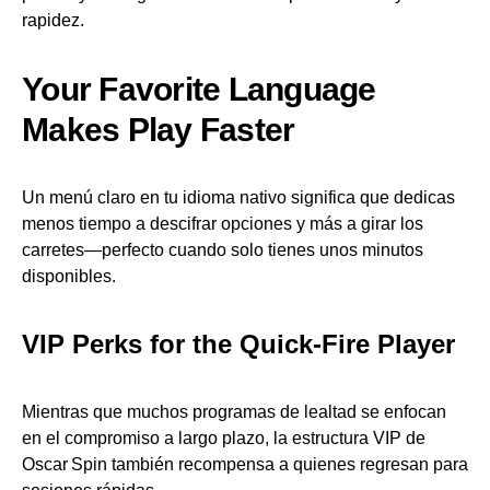
rapidez.
Your Favorite Language
Makes Play Faster
Un menú claro en tu idioma nativo significa que dedicas
menos tiempo a descifrar opciones y más a girar los
carretes—perfecto cuando solo tienes unos minutos
disponibles.
VIP Perks for the Quick‑Fire Player
Mientras que muchos programas de lealtad se enfocan
en el compromiso a largo plazo, la estructura VIP de
Oscar Spin también recompensa a quienes regresan para