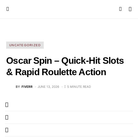
UNCATEGORIZED
Oscar Spin – Quick‑Hit Slots
& Rapid Roulette Action
BY
FIVERR
JUNE 13, 2026
5 MINUTE READ