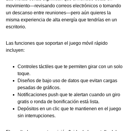
movimiento—revisando correos electrónicos o tomando
un descanso entre reuniones—pero aún quieres la
misma experiencia de alta energía que tendrías en un
escritorio.
Las funciones que soportan el juego móvil rápido
incluyen:
Controles táctiles que te permiten girar con un solo
toque.
Diseños de bajo uso de datos que evitan cargas
pesadas de gráficos.
Notificaciones push que te alertan cuando un giro
gratis o ronda de bonificación está lista.
Depósitos en un clic que te mantienen en el juego
sin interrupciones.