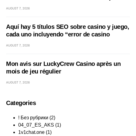
AUGUST 7, 2026
Aquí hay 5 títulos SEO sobre casino y juego,
cada uno incluyendo “error de casino
AUGUST 7, 2026
Mon avis sur LuckyCrew Casino après un
mois de jeu régulier
AUGUST 7, 2026
Categories
! Без рубрики
(2)
04_07_ES_AKS
(1)
1v1chat.one
(1)