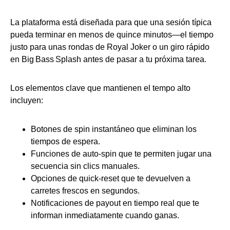
La plataforma está diseñada para que una sesión típica
pueda terminar en menos de quince minutos—el tiempo
justo para unas rondas de Royal Joker o un giro rápido
en Big Bass Splash antes de pasar a tu próxima tarea.
Los elementos clave que mantienen el tempo alto
incluyen:
Botones de spin instantáneo que eliminan los
tiempos de espera.
Funciones de auto‑spin que te permiten jugar una
secuencia sin clics manuales.
Opciones de quick‑reset que te devuelven a
carretes frescos en segundos.
Notificaciones de payout en tiempo real que te
informan inmediatamente cuando ganas.