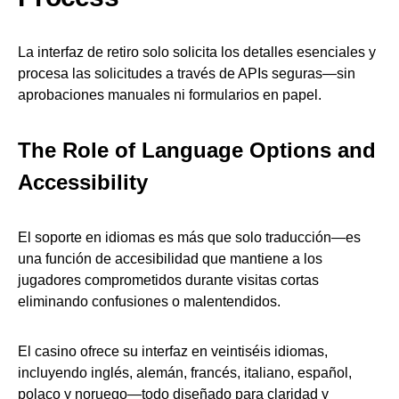
La interfaz de retiro solo solicita los detalles esenciales y
procesa las solicitudes a través de APIs seguras—sin
aprobaciones manuales ni formularios en papel.
The Role of Language Options and
Accessibility
El soporte en idiomas es más que solo traducción—es
una función de accesibilidad que mantiene a los
jugadores comprometidos durante visitas cortas
eliminando confusiones o malentendidos.
El casino ofrece su interfaz en veintiséis idiomas,
incluyendo inglés, alemán, francés, italiano, español,
polaco y noruego—todo diseñado para claridad y