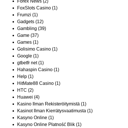
Forex News
(2)
FoxSlots Casino
(1)
Frumzi
(1)
Gadgets
(12)
Gambling
(39)
Game
(37)
Games
(1)
Golisimo Casino
(1)
Google
(1)
gtbetfr net
(1)
Hahaspin Casino
(1)
Help
(1)
HitMate88 Casino
(1)
HTC
(2)
Huawei
(4)
Kasino Ilman Rekisteröitymistä
(1)
Kasinot Ilman Kierrätysvaatimusta
(1)
Kasyno Online
(1)
Kasyno Online Płatność Blik
(1)