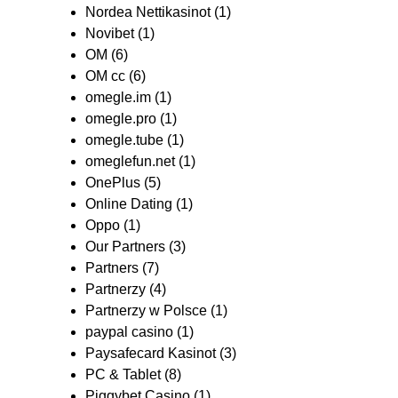
Nordea Nettikasinot
(1)
Novibet
(1)
OM
(6)
OM cc
(6)
omegle.im
(1)
omegle.pro
(1)
omegle.tube
(1)
omeglefun.net
(1)
OnePlus
(5)
Online Dating
(1)
Oppo
(1)
Our Partners
(3)
Partners
(7)
Partnerzy
(4)
Partnerzy w Polsce
(1)
paypal casino
(1)
Paysafecard Kasinot
(3)
PC & Tablet
(8)
Piggybet Casino
(1)