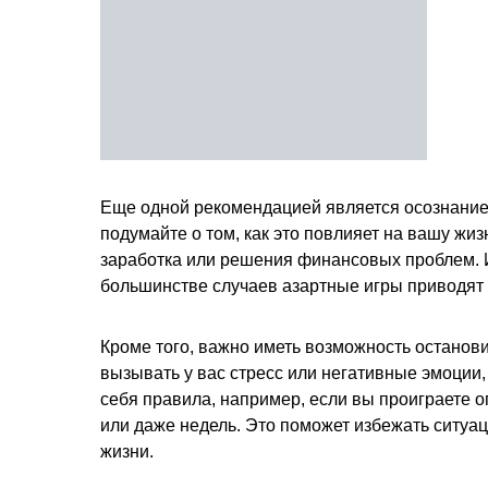
Еще одной рекомендацией является осознание
подумайте о том, как это повлияет на вашу жиз
заработка или решения финансовых проблем. И
большинстве случаев азартные игры приводят к
Кроме того, важно иметь возможность останови
вызывать у вас стресс или негативные эмоции,
себя правила, например, если вы проиграете 
или даже недель. Это поможет избежать ситуац
жизни.