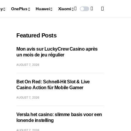
ny
OnePlus
Huawei
Xiaomi
Featured Posts
Mon avis sur LuckyCrew Casino après
un mois de jeu régulier
AUGUST 7, 2026
Bet On Red: Schnell‑Hit Slot & Live
Casino Action für Mobile Gamer
AUGUST 7, 2026
Versla het casino: slimme basis voor een
lonende instelling
AUGUST 7, 2026