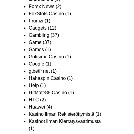
Forex News
(2)
FoxSlots Casino
(1)
Frumzi
(1)
Gadgets
(12)
Gambling
(37)
Game
(37)
Games
(1)
Golisimo Casino
(1)
Google
(1)
gtbetfr net
(1)
Hahaspin Casino
(1)
Help
(1)
HitMate88 Casino
(1)
HTC
(2)
Huawei
(4)
Kasino Ilman Rekisteröitymistä
(1)
Kasinot Ilman Kierrätysvaatimusta
(1)