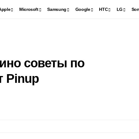
Apple
Microsoft
Samsung
Google
HTC
LG
So
ино советы по
т Pinup