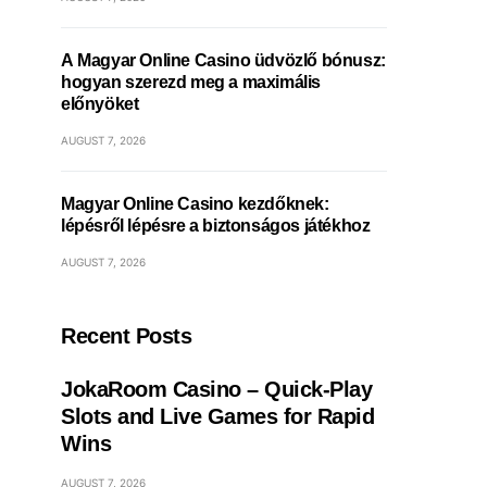
A Magyar Online Casino üdvözlő bónusz:
hogyan szerezd meg a maximális
előnyöket
AUGUST 7, 2026
Magyar Online Casino kezdőknek:
lépésről lépésre a biztonságos játékhoz
AUGUST 7, 2026
Recent Posts
JokaRoom Casino – Quick‑Play
Slots and Live Games for Rapid
Wins
AUGUST 7, 2026