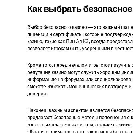
Как выбрать безопасное
Выбор безопасного казино — это важный шаг н
лицензии и сертификаты, которые подтверждаю
казино, такие как Пин Ап КЗ, всегда предоста
позволяет игрокам быть уверенными в честност
Кроме того, перед началом игры стоит изучит
репутация казино могут служить хорошим индик
информацию на форумах или специализированны
сможете избежать мошеннических платформ и 
доверия.
Наконец, важным аспектом является безопасно
предлагает безопасные методы пополнения сче
известных платежных систем, а также наличи
Обратите внимание на то, какие меры безопас