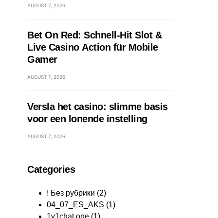
AUGUST 7, 2026
Bet On Red: Schnell‑Hit Slot &
Live Casino Action für Mobile
Gamer
AUGUST 7, 2026
Versla het casino: slimme basis
voor een lonende instelling
AUGUST 7, 2026
Categories
! Без рубрики
(2)
04_07_ES_AKS
(1)
1v1chat.one
(1)