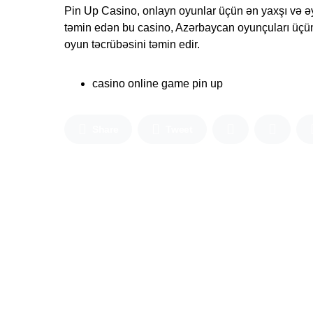
Pin Up Casino, onlayn oyunlar üçün ən yaxşı və ə
təmin edən bu casino, Azərbaycan oyunçuları üçün 
oyun təcrübəsini təmin edir.
casino online game pin up
Share
Tweet