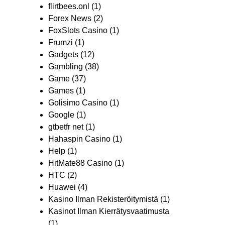
flirtbees.onl
(1)
Forex News
(2)
FoxSlots Casino
(1)
Frumzi
(1)
Gadgets
(12)
Gambling
(38)
Game
(37)
Games
(1)
Golisimo Casino
(1)
Google
(1)
gtbetfr net
(1)
Hahaspin Casino
(1)
Help
(1)
HitMate88 Casino
(1)
HTC
(2)
Huawei
(4)
Kasino Ilman Rekisteröitymistä
(1)
Kasinot Ilman Kierrätysvaatimusta
(1)