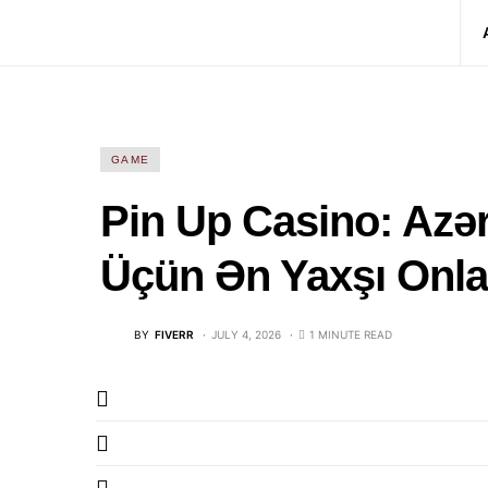
GAME
Pin Up Casino: Azə
Üçün Ən Yaxşı Onla
BY
FIVERR
JULY 4, 2026
1 MINUTE READ