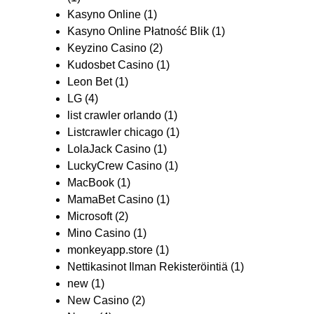
Kasyno Online
(1)
Kasyno Online Płatność Blik
(1)
Keyzino Casino
(2)
Kudosbet Casino
(1)
Leon Bet
(1)
LG
(4)
list crawler orlando
(1)
Listcrawler chicago
(1)
LolaJack Casino
(1)
LuckyCrew Casino
(1)
MacBook
(1)
MamaBet Casino
(1)
Microsoft
(2)
Mino Casino
(1)
monkeyapp.store
(1)
Nettikasinot Ilman Rekisteröintiä
(1)
new
(1)
New Casino
(2)