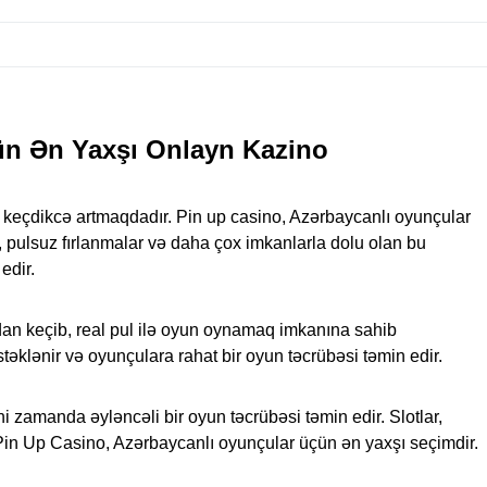
ün Ən Yaxşı Onlayn Kazino
 keçdikcə artmaqdadır. Pin up casino, Azərbaycanlı oyunçular
r, pulsuz fırlanmalar və daha çox imkanlarla dolu olan bu
edir.
dan keçib, real pul ilə oyun oynamaq imkanına sahib
təklənir və oyunçulara rahat bir oyun təcrübəsi təmin edir.
ni zamanda əyləncəli bir oyun təcrübəsi təmin edir. Slotlar,
 Pin Up Casino, Azərbaycanlı oyunçular üçün ən yaxşı seçimdir.