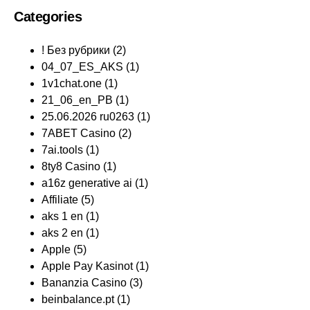
Categories
! Без рубрики
(2)
04_07_ES_AKS
(1)
1v1chat.one
(1)
21_06_en_PB
(1)
25.06.2026 ru0263
(1)
7ABET Casino
(2)
7ai.tools
(1)
8ty8 Casino
(1)
a16z generative ai
(1)
Affiliate
(5)
aks 1 en
(1)
aks 2 en
(1)
Apple
(5)
Apple Pay Kasinot
(1)
Bananzia Casino
(3)
beinbalance.pt
(1)