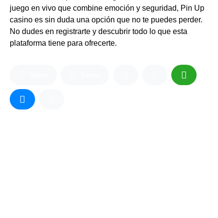
juego en vivo que combine emoción y seguridad, Pin Up
casino es sin duda una opción que no te puedes perder.
No dudes en registrarte y descubrir todo lo que esta
plataforma tiene para ofrecerte.
Share
Tweet