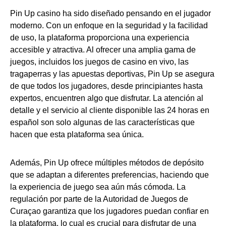
Pin Up casino ha sido diseñado pensando en el jugador
moderno. Con un enfoque en la seguridad y la facilidad
de uso, la plataforma proporciona una experiencia
accesible y atractiva. Al ofrecer una amplia gama de
juegos, incluidos los juegos de casino en vivo, las
tragaperras y las apuestas deportivas, Pin Up se asegura
de que todos los jugadores, desde principiantes hasta
expertos, encuentren algo que disfrutar. La atención al
detalle y el servicio al cliente disponible las 24 horas en
español son solo algunas de las características que
hacen que esta plataforma sea única.
Además, Pin Up ofrece múltiples métodos de depósito
que se adaptan a diferentes preferencias, haciendo que
la experiencia de juego sea aún más cómoda. La
regulación por parte de la Autoridad de Juegos de
Curaçao garantiza que los jugadores puedan confiar en
la plataforma, lo cual es crucial para disfrutar de una