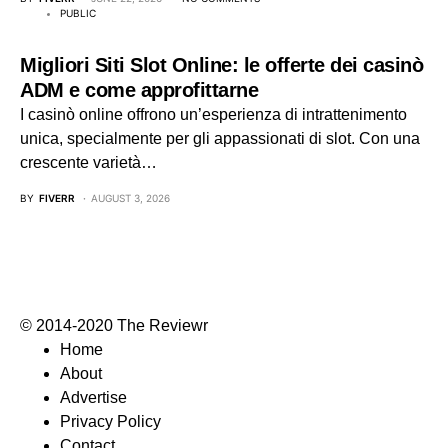
PUBLIC
Migliori Siti Slot Online: le offerte dei casinò
ADM e come approfittarne
I casinò online offrono un’esperienza di intrattenimento
unica, specialmente per gli appassionati di slot. Con una
crescente varietà…
BY
FIVERR
AUGUST 3, 2026
© 2014-2020 The Reviewr
Home
About
Advertise
Privacy Policy
Contact