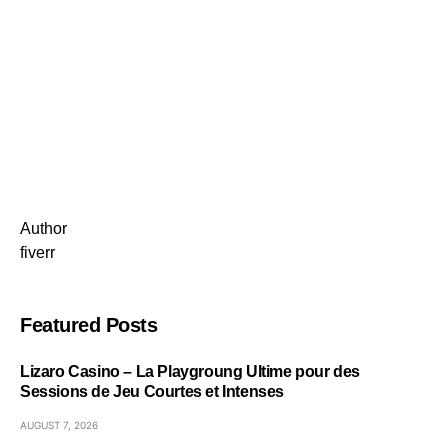
Author
fiverr
Featured Posts
Lizaro Casino – La Playgroung Ultime pour des
Sessions de Jeu Courtes et Intenses
AUGUST 7, 2026