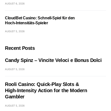
AUGUST 6, 2026
CloudBet Casino: Schnell‑Spiel für den
Hoch‑Intensitäts‑Spieler
AUGUST 5, 2026
Recent Posts
Candy Spinz – Vincite Veloci e Bonus Dolci
AUGUST 5, 2026
Rooli Casino: Quick‑Play Slots &
High‑Intensity Action for the Modern
Gambler
AUGUST 5, 2026