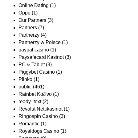
Online Dating
(1)
Oppo
(1)
Our Partners
(3)
Partners
(7)
Partnerzy
(4)
Partnerzy w Polsce
(1)
paypal casino
(1)
Paysafecard Kasinot
(3)
PC & Tablet
(8)
Piggybet Casino
(1)
Plinko
(1)
public
(461)
Rainbet Καζίνο
(1)
ready_text
(2)
Revolut Nettikasinot
(1)
Ringospin Casino
(3)
Romantic
(1)
Royaldogs Casino
(1)