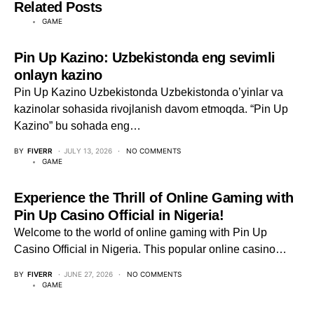
Related Posts
GAME
Pin Up Kazino: Uzbekistonda eng sevimli
onlayn kazino
Pin Up Kazino Uzbekistonda Uzbekistonda o’yinlar va
kazinolar sohasida rivojlanish davom etmoqda. “Pin Up
Kazino” bu sohada eng…
BY
FIVERR
JULY 13, 2026
NO COMMENTS
GAME
Experience the Thrill of Online Gaming with
Pin Up Casino Official in Nigeria!
Welcome to the world of online gaming with Pin Up
Casino Official in Nigeria. This popular online casino…
BY
FIVERR
JUNE 27, 2026
NO COMMENTS
GAME