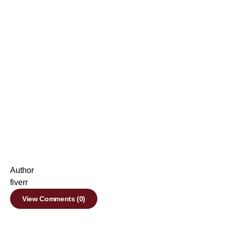
Author
fiverr
View Comments (0)