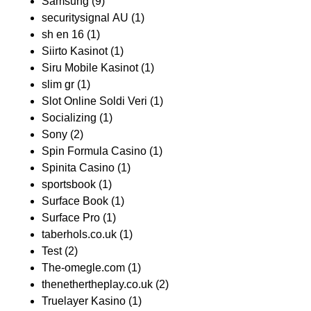
Samsung
(9)
securitysignal AU
(1)
sh en 16
(1)
Siirto Kasinot
(1)
Siru Mobile Kasinot
(1)
slim gr
(1)
Slot Online Soldi Veri
(1)
Socializing
(1)
Sony
(2)
Spin Formula Casino
(1)
Spinita Casino
(1)
sportsbook
(1)
Surface Book
(1)
Surface Pro
(1)
taberhols.co.uk
(1)
Test
(2)
The-omegle.com
(1)
thenethertheplay.co.uk
(2)
Truelayer Kasino
(1)