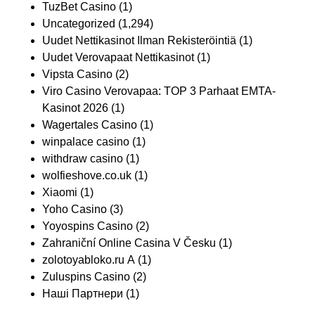
TuzBet Casino
(1)
Uncategorized
(1,294)
Uudet Nettikasinot Ilman Rekisteröintiä
(1)
Uudet Verovapaat Nettikasinot
(1)
Vipsta Casino
(2)
Viro Casino Verovapaa: TOP 3 Parhaat EMTA-
Kasinot 2026
(1)
Wagertales Casino
(1)
winpalace casino
(1)
withdraw casino
(1)
wolfieshove.co.uk
(1)
Xiaomi
(1)
Yoho Casino
(3)
Yoyospins Casino
(2)
Zahraniční Online Casina V Česku
(1)
zolotoyabloko.ru A
(1)
Zuluspins Casino
(2)
Наші Партнери
(1)