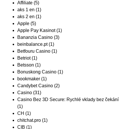
Affiliate
(5)
aks 1 en
(1)
aks 2 en
(1)
Apple
(5)
Apple Pay Kasinot
(1)
Bananzia Casino
(3)
beinbalance.pt
(1)
Betfouru Casino
(1)
Betriot
(1)
Betsson
(1)
Bonuskong Casino
(1)
bookmaker
(1)
Candybet Casino
(2)
Casino
(31)
Casino Bez 3D Secure: Rychlé vklady bez čekání
(1)
CH
(1)
chitchat.pro
(1)
CIB
(1)