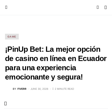
GAME
¡PinUp Bet: La mejor opción
de casino en línea en Ecuador
para una experiencia
emocionante y segura!
BY
FIVERR
JUNE 30, 2026
2 MINUTE READ