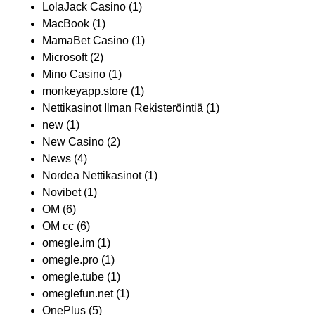
LolaJack Casino
(1)
MacBook
(1)
MamaBet Casino
(1)
Microsoft
(2)
Mino Casino
(1)
monkeyapp.store
(1)
Nettikasinot Ilman Rekisteröintiä
(1)
new
(1)
New Casino
(2)
News
(4)
Nordea Nettikasinot
(1)
Novibet
(1)
OM
(6)
OM cc
(6)
omegle.im
(1)
omegle.pro
(1)
omegle.tube
(1)
omeglefun.net
(1)
OnePlus
(5)