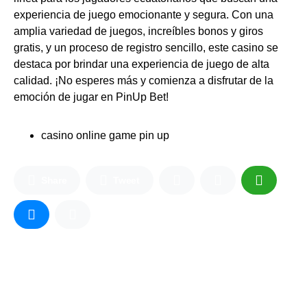
experiencia de juego emocionante y segura. Con una
amplia variedad de juegos, increíbles bonos y giros
gratis, y un proceso de registro sencillo, este casino se
destaca por brindar una experiencia de juego de alta
calidad. ¡No esperes más y comienza a disfrutar de la
emoción de jugar en PinUp Bet!
casino online game pin up
Share
Tweet