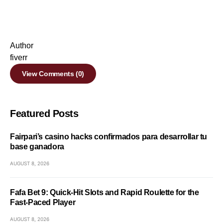
Author
fiverr
View Comments (0)
Featured Posts
Fairpari’s casino hacks confirmados para desarrollar tu
base ganadora
AUGUST 8, 2026
Fafa Bet 9: Quick‑Hit Slots and Rapid Roulette for the
Fast‑Paced Player
AUGUST 8, 2026