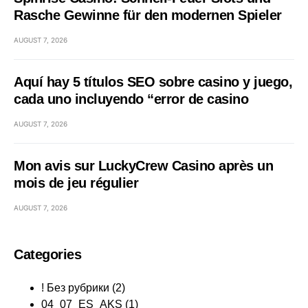
Rasche Gewinne für den modernen Spieler
AUGUST 7, 2026
Aquí hay 5 títulos SEO sobre casino y juego,
cada uno incluyendo “error de casino
AUGUST 7, 2026
Mon avis sur LuckyCrew Casino après un
mois de jeu régulier
AUGUST 7, 2026
Categories
! Без рубрики
(2)
04_07_ES_AKS
(1)