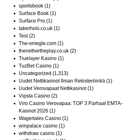
sportsbook
(1)
Surface Book
(1)
Surface Pro
(1)
taberhols.co.uk
(1)
Test
(2)
The-omegle.com
(1)
thenethertheplay.co.uk
(2)
Truelayer Kasino
(1)
TuzBet Casino
(1)
Uncategorized
(1,313)
Uudet Nettikasinot Ilman Rekisteröintiä
(1)
Uudet Verovapaat Nettikasinot
(1)
Vipsta Casino
(2)
Viro Casino Verovapaa: TOP 3 Parhaat EMTA-
Kasinot 2026
(1)
Wagertales Casino
(1)
winpalace casino
(1)
withdraw casino
(1)