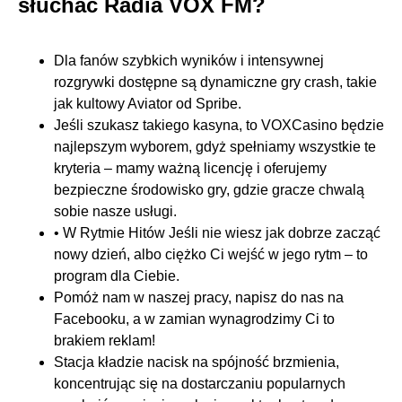
słuchać Radia VOX FM?
Dla fanów szybkich wyników i intensywnej
rozgrywki dostępne są dynamiczne gry crash, takie
jak kultowy Aviator od Spribe.
Jeśli szukasz takiego kasyna, to VOXCasino będzie
najlepszym wyborem, gdyż spełniamy wszystkie te
kryteria – mamy ważną licencję i oferujemy
bezpieczne środowisko gry, gdzie gracze chwalą
sobie nasze usługi.
• W Rytmie Hitów Jeśli nie wiesz jak dobrze zacząć
nowy dzień, albo ciężko Ci wejść w jego rytm – to
program dla Ciebie.
Pomóż nam w naszej pracy, napisz do nas na
Facebooku, a w zamian wynagrodzimy Ci to
brakiem reklam!
Stacja kładzie nacisk na spójność brzmienia,
koncentrując się na dostarczaniu popularnych