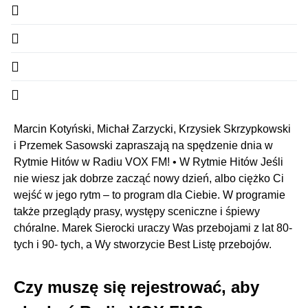
Marcin Kotyński, Michał Zarzycki, Krzysiek Skrzypkowski
i Przemek Sasowski zapraszają na spędzenie dnia w
Rytmie Hitów w Radiu VOX FM! • W Rytmie Hitów Jeśli
nie wiesz jak dobrze zacząć nowy dzień, albo ciężko Ci
wejść w jego rytm – to program dla Ciebie. W programie
także przeglądy prasy, występy sceniczne i śpiewy
chóralne. Marek Sierocki uraczy Was przebojami z lat 80-
tych i 90- tych, a Wy stworzycie Best Listę przebojów.
Czy muszę się rejestrować, aby