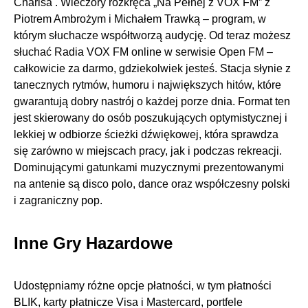
Charisa . Wieczory rozkręca „Na Pełnej z VOX FM” z
Piotrem Ambrożym i Michałem Trawką – program, w
którym słuchacze współtworzą audycję. Od teraz możesz
słuchać Radia VOX FM online w serwisie Open FM –
całkowicie za darmo, gdziekolwiek jesteś. Stacja słynie z
tanecznych rytmów, humoru i największych hitów, które
gwarantują dobry nastrój o każdej porze dnia. Format ten
jest skierowany do osób poszukujących optymistycznej i
lekkiej w odbiorze ścieżki dźwiękowej, która sprawdza
się zarówno w miejscach pracy, jak i podczas rekreacji.
Dominującymi gatunkami muzycznymi prezentowanymi
na antenie są disco polo, dance oraz współczesny polski
i zagraniczny pop.
Inne Gry Hazardowe
Udostępniamy różne opcje płatności, w tym płatności
BLIK, karty płatnicze Visa i Mastercard, portfele