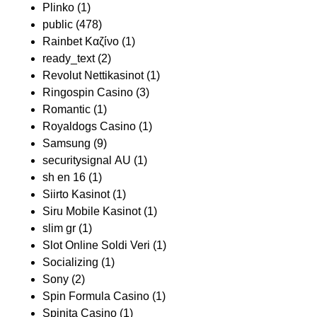
Plinko
(1)
public
(478)
Rainbet Καζίνο
(1)
ready_text
(2)
Revolut Nettikasinot
(1)
Ringospin Casino
(3)
Romantic
(1)
Royaldogs Casino
(1)
Samsung
(9)
securitysignal AU
(1)
sh en 16
(1)
Siirto Kasinot
(1)
Siru Mobile Kasinot
(1)
slim gr
(1)
Slot Online Soldi Veri
(1)
Socializing
(1)
Sony
(2)
Spin Formula Casino
(1)
Spinita Casino
(1)