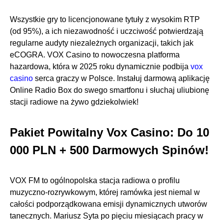
Wszystkie gry to licencjonowane tytuły z wysokim RTP
(od 95%), a ich niezawodność i uczciwość potwierdzają
regularne audyty niezależnych organizacji, takich jak
eCOGRA. VOX Casino to nowoczesna platforma
hazardowa, która w 2025 roku dynamicznie podbija
vox
casino
serca graczy w Polsce. Instałuj darmową aplikację
Online Radio Box do swego smartfonu i słuchaj uliubionę
stacji radiowe na żywo gdziekolwiek!
Pakiet Powitalny Vox Casino: Do 10
000 PLN + 500 Darmowych Spinów!
VOX FM to ogólnopolska stacja radiowa o profilu
muzyczno-rozrywkowym, której ramówka jest niemal w
całości podporządkowana emisji dynamicznych utworów
tanecznych. Mariusz Syta po pięciu miesiącach pracy w