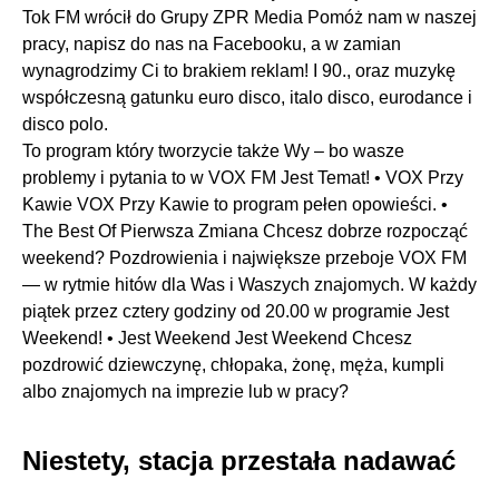
Tok FM wrócił do Grupy ZPR Media Pomóż nam w naszej
pracy, napisz do nas na Facebooku, a w zamian
wynagrodzimy Ci to brakiem reklam! I 90., oraz muzykę
współczesną gatunku euro disco, italo disco, eurodance i
disco polo.
To program który tworzycie także Wy – bo wasze
problemy i pytania to w VOX FM Jest Temat! • VOX Przy
Kawie VOX Przy Kawie to program pełen opowieści. •
The Best Of Pierwsza Zmiana Chcesz dobrze rozpocząć
weekend? Pozdrowienia i największe przeboje VOX FM
— w rytmie hitów dla Was i Waszych znajomych. W każdy
piątek przez cztery godziny od 20.00 w programie Jest
Weekend! • Jest Weekend Jest Weekend Chcesz
pozdrowić dziewczynę, chłopaka, żonę, męża, kumpli
albo znajomych na imprezie lub w pracy?
Niestety, stacja przestała nadawać