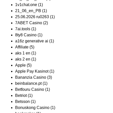
1v1chat.one
(1)
21_06_en_PB
(1)
25.06.2026 ru0263
(1)
7ABET Casino
(2)
7ai.tools
(1)
8ty8 Casino
(1)
a16z generative ai
(1)
Affiliate
(5)
aks 1 en
(1)
aks 2 en
(1)
Apple
(5)
Apple Pay Kasinot
(1)
Bananzia Casino
(3)
beinbalance.pt
(1)
Betfouru Casino
(1)
Betriot
(1)
Betsson
(1)
Bonuskong Casino
(1)