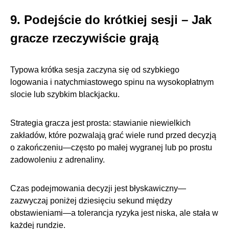
9. Podejście do krótkiej sesji – Jak
gracze rzeczywiście grają
Typowa krótka sesja zaczyna się od szybkiego
logowania i natychmiastowego spinu na wysokopłatnym
slocie lub szybkim blackjacku.
Strategia gracza jest prosta: stawianie niewielkich
zakładów, które pozwalają grać wiele rund przed decyzją
o zakończeniu—często po małej wygranej lub po prostu
zadowoleniu z adrenaliny.
Czas podejmowania decyzji jest błyskawiczny—
zazwyczaj poniżej dziesięciu sekund między
obstawieniami—a tolerancja ryzyka jest niska, ale stała w
każdej rundzie.