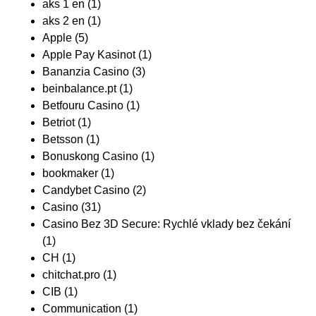
aks 1 en
(1)
aks 2 en
(1)
Apple
(5)
Apple Pay Kasinot
(1)
Bananzia Casino
(3)
beinbalance.pt
(1)
Betfouru Casino
(1)
Betriot
(1)
Betsson
(1)
Bonuskong Casino
(1)
bookmaker
(1)
Candybet Casino
(2)
Casino
(31)
Casino Bez 3D Secure: Rychlé vklady bez čekání
(1)
CH
(1)
chitchat.pro
(1)
CIB
(1)
Communication
(1)