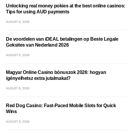
Unlocking real money pokies at the best online casinos:
Tips for using AUD payments
AUGUST 6, 2026
De voordelen van iDEAL betalingen op Beste Legale
Goksites van Nederland 2026
AUGUST 6, 2026
Magyar Online Casino bónuszok 2026: hogyan
igényelhetsz extra jutalmakat?
AUGUST 6, 2026
Red Dog Casino: Fast‑Paced Mobile Slots for Quick
Wins
AUGUST 6, 2026