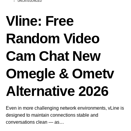
UNCATEGORIZED
Vline: Free
Random Video
Cam Chat New
Omegle & Ometv
Alternative 2026
Even in more challenging network environments, vLine is
designed to maintain connections stable and
conversations clean — as…