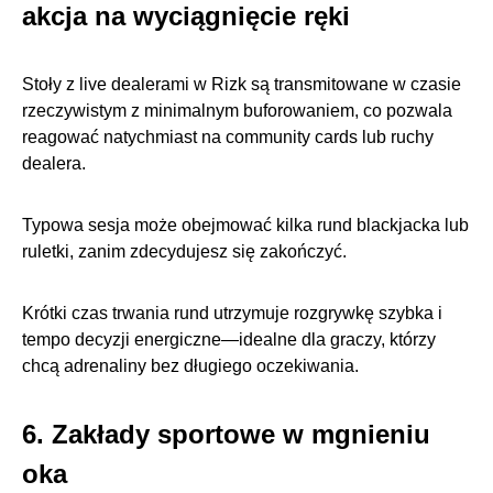
akcja na wyciągnięcie ręki
Stoły z live dealerami w Rizk są transmitowane w czasie
rzeczywistym z minimalnym buforowaniem, co pozwala
reagować natychmiast na community cards lub ruchy
dealera.
Typowa sesja może obejmować kilka rund blackjacka lub
ruletki, zanim zdecydujesz się zakończyć.
Krótki czas trwania rund utrzymuje rozgrywkę szybka i
tempo decyzji energiczne—idealne dla graczy, którzy
chcą adrenaliny bez długiego oczekiwania.
6. Zakłady sportowe w mgnieniu
oka