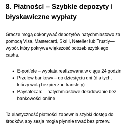
8. Płatności – Szybkie depozyty i
błyskawiczne wypłaty
Gracze mogą dokonywać depozytów natychmiastowo za
pomocą Visa, Mastercard, Skrill, Neteller lub Trustly—
wybór, który pokrywa większość potrzeb szybkiego
casha.
E‑portfele – wypłata realizowana w ciągu 24 godzin
Przelew bankowy – do dziesięciu dni (dla tych,
którzy wolą bezpieczne transfery)
Paysafecard – natychmiastowe doładowanie bez
bankowości online
Ta elastyczność płatności zapewnia szybki dostęp do
środków, aby sesja mogła płynnie trwać bez przerw.