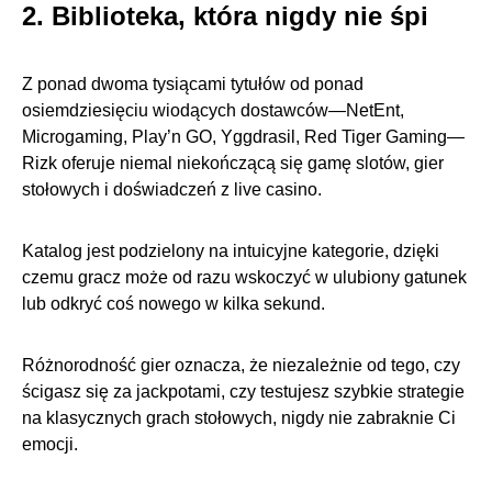
2. Biblioteka, która nigdy nie śpi
Z ponad dwoma tysiącami tytułów od ponad
osiemdziesięciu wiodących dostawców—NetEnt,
Microgaming, Play’n GO, Yggdrasil, Red Tiger Gaming—
Rizk oferuje niemal niekończącą się gamę slotów, gier
stołowych i doświadczeń z live casino.
Katalog jest podzielony na intuicyjne kategorie, dzięki
czemu gracz może od razu wskoczyć w ulubiony gatunek
lub odkryć coś nowego w kilka sekund.
Różnorodność gier oznacza, że niezależnie od tego, czy
ścigasz się za jackpotami, czy testujesz szybkie strategie
na klasycznych grach stołowych, nigdy nie zabraknie Ci
emocji.