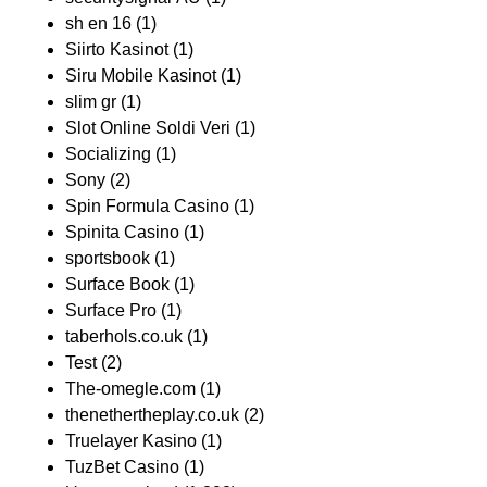
sh en 16
(1)
Siirto Kasinot
(1)
Siru Mobile Kasinot
(1)
slim gr
(1)
Slot Online Soldi Veri
(1)
Socializing
(1)
Sony
(2)
Spin Formula Casino
(1)
Spinita Casino
(1)
sportsbook
(1)
Surface Book
(1)
Surface Pro
(1)
taberhols.co.uk
(1)
Test
(2)
The-omegle.com
(1)
thenethertheplay.co.uk
(2)
Truelayer Kasino
(1)
TuzBet Casino
(1)