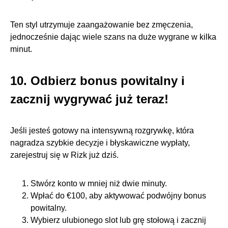
Ten styl utrzymuje zaangażowanie bez zmęczenia,
jednocześnie dając wiele szans na duże wygrane w kilka
minut.
10. Odbierz bonus powitalny i
zacznij wygrywać już teraz!
Jeśli jesteś gotowy na intensywną rozgrywkę, która
nagradza szybkie decyzje i błyskawiczne wypłaty,
zarejestruj się w Rizk już dziś.
Stwórz konto w mniej niż dwie minuty.
Wpłać do €100, aby aktywować podwójny bonus
powitalny.
Wybierz ulubionego slot lub grę stołową i zacznij