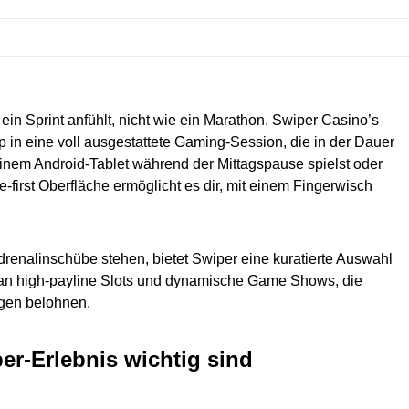
 ein Sprint anfühlt, nicht wie ein Marathon. Swiper Casino’s
p in eine voll ausgestattete Gaming-Session, die in der Dauer
inem Android-Tablet während der Mittagspause spielst oder
‑first Oberfläche ermöglicht es dir, mit einem Fingerwisch
drenalinschübe stehen, bietet Swiper eine kuratierte Auswahl
ke an high‑payline Slots und dynamische Game Shows, die
gen belohnen.
r-Erlebnis wichtig sind