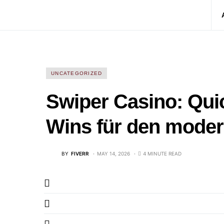
UNCATEGORIZED
Swiper Casino: Qui
Wins für den mode
BY
FIVERR
MAY 14, 2026
4 MINUTE READ