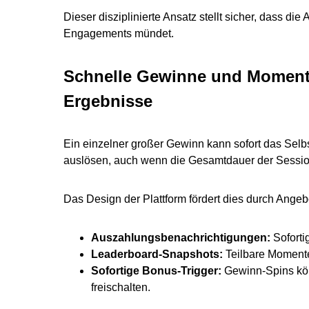
Dieser disziplinierte Ansatz stellt sicher, dass di
Engagements mündet.
Schnelle Gewinne und Momentu
Ergebnisse
Ein einzelner großer Gewinn kann sofort das Selb
auslösen, auch wenn die Gesamtdauer der Session
Das Design der Plattform fördert dies durch Angeb
Auszahlungsbenachrichtigungen:
Soforti
Leaderboard‑Snapshots:
Teilbare Momente,
Sofortige Bonus‑Trigger:
Gewinn‑Spins kön
freischalten.