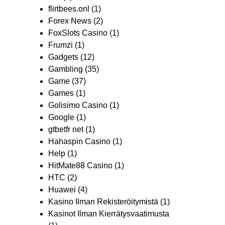
flirtbees.onl
(1)
Forex News
(2)
FoxSlots Casino
(1)
Frumzi
(1)
Gadgets
(12)
Gambling
(35)
Game
(37)
Games
(1)
Golisimo Casino
(1)
Google
(1)
gtbetfr net
(1)
Hahaspin Casino
(1)
Help
(1)
HitMate88 Casino
(1)
HTC
(2)
Huawei
(4)
Kasino Ilman Rekisteröitymistä
(1)
Kasinot Ilman Kierrätysvaatimusta