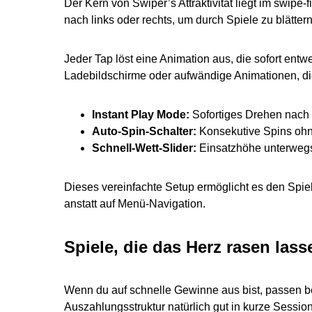
Der Kern von Swiper’s Attraktivität liegt im swipe‑f
nach links oder rechts, um durch Spiele zu blätter
Jeder Tap löst eine Animation aus, die sofort entw
Ladebildschirme oder aufwändige Animationen, d
Instant Play Mode:
Sofortiges Drehen nach 
Auto‑Spin‑Schalter:
Konsekutive Spins ohne 
Schnell‑Wett‑Slider:
Einsatzhöhe unterweg
Dieses vereinfachte Setup ermöglicht es den Spiel
anstatt auf Menü-Navigation.
Spiele, die das Herz rasen lass
Wenn du auf schnelle Gewinne aus bist, passen bes
Auszahlungsstruktur natürlich gut in kurze Session