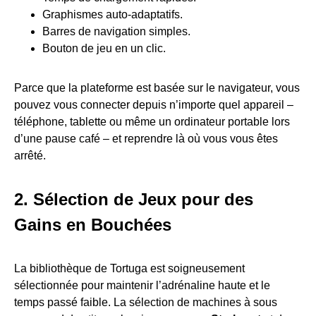
Graphismes auto-adaptatifs.
Barres de navigation simples.
Bouton de jeu en un clic.
Parce que la plateforme est basée sur le navigateur, vous
pouvez vous connecter depuis n’importe quel appareil –
téléphone, tablette ou même un ordinateur portable lors
d’une pause café – et reprendre là où vous vous êtes
arrêté.
2. Sélection de Jeux pour des
Gains en Bouchées
La bibliothèque de Tortuga est soigneusement
sélectionnée pour maintenir l’adrénaline haute et le
temps passé faible. La sélection de machines à sous