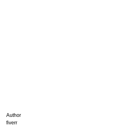
Author
fiverr