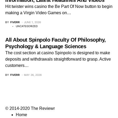
Information, Latest Headlines And Videos
Hit twister wins casino the Be Part Of Now button to begin
making a Virgin Video Games on…
BY
FIVERR
JUNE 1, 2026
UNCATEGORIZED
All About Spinpolo Faculty Of Philosophy,
Psychology & Language Sciences
The cost section at casino Spinpolo is designed to make
deposits and withdrawals straightforward to grasp. Active
customers…
BY
FIVERR
MAY 26, 2026
© 2014-2020 The Reviewr
Home