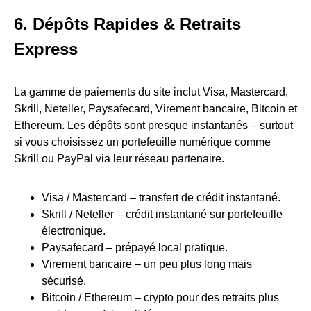
6. Dépôts Rapides & Retraits
Express
La gamme de paiements du site inclut Visa, Mastercard,
Skrill, Neteller, Paysafecard, Virement bancaire, Bitcoin et
Ethereum. Les dépôts sont presque instantanés – surtout
si vous choisissez un portefeuille numérique comme
Skrill ou PayPal via leur réseau partenaire.
Visa / Mastercard – transfert de crédit instantané.
Skrill / Neteller – crédit instantané sur portefeuille
électronique.
Paysafecard – prépayé local pratique.
Virement bancaire – un peu plus long mais
sécurisé.
Bitcoin / Ethereum – crypto pour des retraits plus