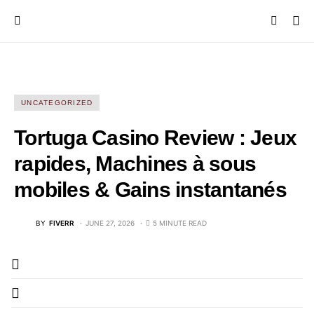
UNCATEGORIZED
Tortuga Casino Review : Jeux
rapides, Machines à sous
mobiles & Gains instantanés
BY
FIVERR
JUNE 27, 2026
5 MINUTE READ