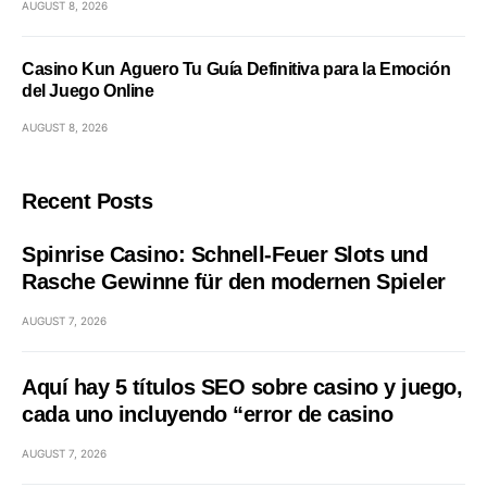
AUGUST 8, 2026
Casino Kun Aguero Tu Guía Definitiva para la Emoción
del Juego Online
AUGUST 8, 2026
Recent Posts
Spinrise Casino: Schnell‑Feuer Slots und
Rasche Gewinne für den modernen Spieler
AUGUST 7, 2026
Aquí hay 5 títulos SEO sobre casino y juego,
cada uno incluyendo “error de casino
AUGUST 7, 2026