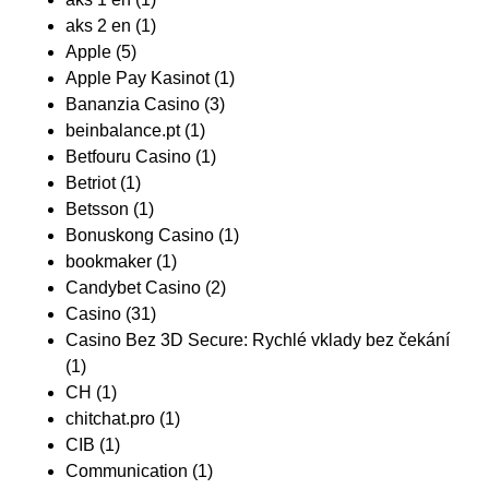
aks 2 en
(1)
Apple
(5)
Apple Pay Kasinot
(1)
Bananzia Casino
(3)
beinbalance.pt
(1)
Betfouru Casino
(1)
Betriot
(1)
Betsson
(1)
Bonuskong Casino
(1)
bookmaker
(1)
Candybet Casino
(2)
Casino
(31)
Casino Bez 3D Secure: Rychlé vklady bez čekání
(1)
CH
(1)
chitchat.pro
(1)
CIB
(1)
Communication
(1)