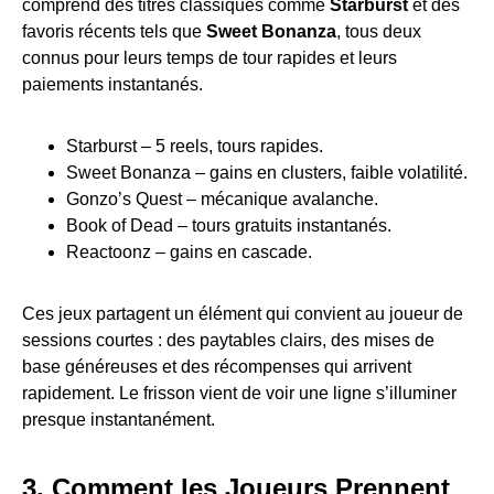
comprend des titres classiques comme
Starburst
et des
favoris récents tels que
Sweet Bonanza
, tous deux
connus pour leurs temps de tour rapides et leurs
paiements instantanés.
Starburst – 5 reels, tours rapides.
Sweet Bonanza – gains en clusters, faible volatilité.
Gonzo’s Quest – mécanique avalanche.
Book of Dead – tours gratuits instantanés.
Reactoonz – gains en cascade.
Ces jeux partagent un élément qui convient au joueur de
sessions courtes : des paytables clairs, des mises de
base généreuses et des récompenses qui arrivent
rapidement. Le frisson vient de voir une ligne s’illuminer
presque instantanément.
3. Comment les Joueurs Prennent