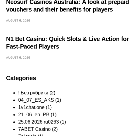
Neosurf Casinos Australia: A look at prepaid
vouchers and their benefits for players
AUGUST 6, 2026
N1 Bet Casino: Quick Slots & Live Action for
Fast‑Paced Players
AUGUST 6, 2026
Categories
! Без рубрики
(2)
04_07_ES_AKS
(1)
1v1chat.one
(1)
21_06_en_PB
(1)
25.06.2026 ru0263
(1)
7ABET Casino
(2)