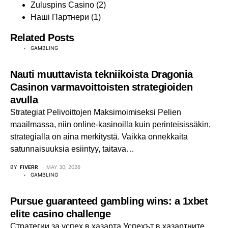
Zuluspins Casino
(2)
Наші Партнери
(1)
Related Posts
GAMBLING
Nauti muuttavista tekniikoista Dragonia
Casinon varmavoittoisten strategioiden
avulla
Strategiat Pelivoittojen Maksimoimiseksi Pelien
maailmassa, niin online-kasinoilla kuin perinteisissäkin,
strategialla on aina merkitystä. Vaikka onnekkaita
satunnaisuuksia esiintyy, taitava…
BY
FIVERR
MAY 30, 2026
GAMBLING
Pursue guaranteed gambling wins: a 1xbet
elite casino challenge
Стратегии за успех в хазарта Успехът в хазартните