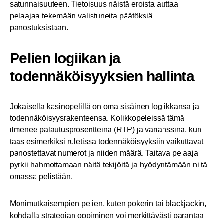
satunnaisuuteen. Tietoisuus näistä eroista auttaa
pelaajaa tekemään valistuneita päätöksiä
panostuksistaan.
Pelien logiikan ja
todennäköisyyksien hallinta
Jokaisella kasinopelillä on oma sisäinen logiikkansa ja
todennäköisyysrakenteensa. Kolikkopeleissä tämä
ilmenee palautusprosentteina (RTP) ja varianssina, kun
taas esimerkiksi ruletissa todennäköisyyksiin vaikuttavat
panostettavat numerot ja niiden määrä. Taitava pelaaja
pyrkii hahmottamaan näitä tekijöitä ja hyödyntämään niitä
omassa pelistään.
Monimutkaisempien pelien, kuten pokerin tai blackjackin,
kohdalla strategian oppiminen voi merkittävästi parantaa