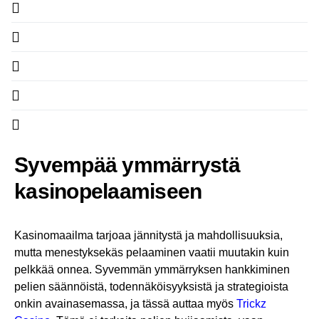
Syvempää ymmärrystä
kasinopelaamiseen
Kasinomaailma tarjoaa jännitystä ja mahdollisuuksia,
mutta menestyksekäs pelaaminen vaatii muutakin kuin
pelkkää onnea. Syvemmän ymmärryksen hankkiminen
pelien säännöistä, todennäköisyyksistä ja strategioista
onkin avainasemassa, ja tässä auttaa myös
Trickz