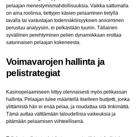
pelaajan menestymismahdollisuuksia. Vaikka sattumalla
on aina roolinsa, tiettyjen käsien pelaaminen tietyllä
tavalla tai vastustajan todennäköisyyksien arvioiminen
perustuu analyysiin, ei pelkästään tuuriin. Tällainen
syvällinen perehtyminen pelien dynamiikkaan erottaa
satunnaisen pelaajan kokeneesta.
Voimavarojen hallinta ja
pelistrategiat
Kasinopelaamiseen liittyy olennaisesti myös pelikassan
hallinta. Pelaajan tulee määritellä itselleen budjetti, jonka
ylittämistä hän ei enää pelaa, ja noudattaa sitä tinkimättä.
Tämä auttaa välttämään taloudellisia vaikeuksia ja
pitämään pelaamisen viihteellisenä.