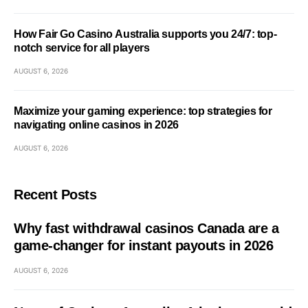
How Fair Go Casino Australia supports you 24/7: top-
notch service for all players
AUGUST 6, 2026
Maximize your gaming experience: top strategies for
navigating online casinos in 2026
AUGUST 6, 2026
Recent Posts
Why fast withdrawal casinos Canada are a
game-changer for instant payouts in 2026
AUGUST 6, 2026