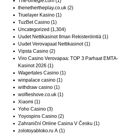
The-omegle.com
(1)
thenethertheplay.co.uk
(2)
Truelayer Kasino
(1)
TuzBet Casino
(1)
Uncategorized
(1,304)
Uudet Nettikasinot Ilman Rekisteröintiä
(1)
Uudet Verovapaat Nettikasinot
(1)
Vipsta Casino
(2)
Viro Casino Verovapaa: TOP 3 Parhaat EMTA-
Kasinot 2026
(1)
Wagertales Casino
(1)
winpalace casino
(1)
withdraw casino
(1)
wolfieshove.co.uk
(1)
Xiaomi
(1)
Yoho Casino
(3)
Yoyospins Casino
(2)
Zahraniční Online Casina V Česku
(1)
zolotoyabloko.ru A
(1)