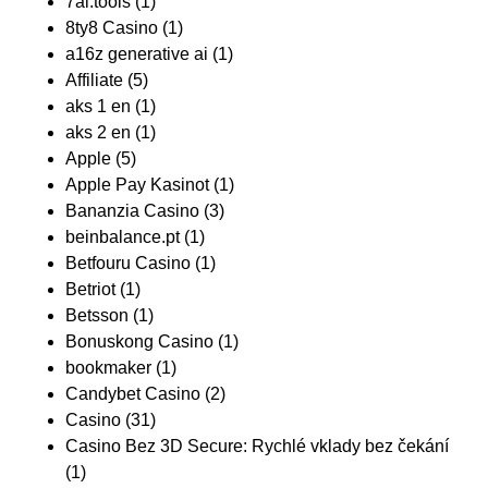
7ai.tools
(1)
8ty8 Casino
(1)
a16z generative ai
(1)
Affiliate
(5)
aks 1 en
(1)
aks 2 en
(1)
Apple
(5)
Apple Pay Kasinot
(1)
Bananzia Casino
(3)
beinbalance.pt
(1)
Betfouru Casino
(1)
Betriot
(1)
Betsson
(1)
Bonuskong Casino
(1)
bookmaker
(1)
Candybet Casino
(2)
Casino
(31)
Casino Bez 3D Secure: Rychlé vklady bez čekání
(1)