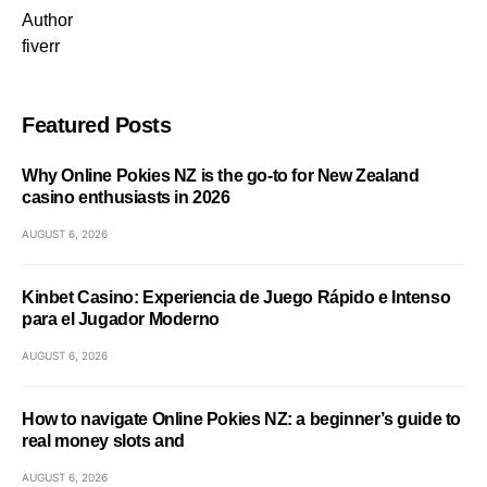
Author
fiverr
Featured Posts
Why Online Pokies NZ is the go-to for New Zealand
casino enthusiasts in 2026
AUGUST 6, 2026
Kinbet Casino: Experiencia de Juego Rápido e Intenso
para el Jugador Moderno
AUGUST 6, 2026
How to navigate Online Pokies NZ: a beginner’s guide to
real money slots and
AUGUST 6, 2026