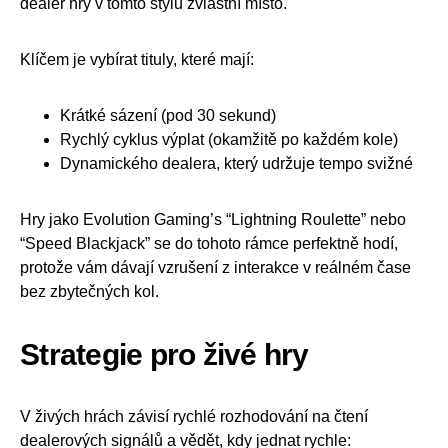
dealer hry v tomto stylu zvláštní místo.
Klíčem je vybírat tituly, které mají:
Krátké sázení (pod 30 sekund)
Rychlý cyklus výplat (okamžitě po každém kole)
Dynamického dealera, který udržuje tempo svižné
Hry jako Evolution Gaming’s “Lightning Roulette” nebo
“Speed Blackjack” se do tohoto rámce perfektně hodí,
protože vám dávají vzrušení z interakce v reálném čase
bez zbytečných kol.
Strategie pro živé hry
V živých hrách závisí rychlé rozhodování na čtení
dealerových signálů a vědět, kdy jednat rychle: