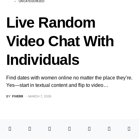
UNCATEGORIZED
Live Random
Video Chat With
Individuals
Find dates with women online no matter the place they’re.
Yes—start in textual content and flip to video…
BY
FIVERR
MARCH 7, 2026
© 2014-2020 The Reviewr