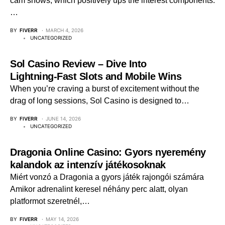
cam shows, which positively ups the interest components.
…
BY
FIVERR
MARCH 4, 2026
UNCATEGORIZED
Sol Casino Review – Dive Into
Lightning‑Fast Slots and Mobile Wins
When you’re craving a burst of excitement without the
drag of long sessions, Sol Casino is designed to…
BY
FIVERR
JUNE 14, 2026
UNCATEGORIZED
Dragonia Online Casino: Gyors nyeremény
kalandok az intenzív játékosoknak
Miért vonzó a Dragonia a gyors játék rajongói számára
Amikor adrenalint keresel néhány perc alatt, olyan
platformot szeretnél,…
BY
FIVERR
MAY 14, 2026