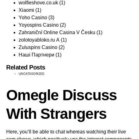
wolfieshove.co.uk
(1)
Xiaomi
(1)
Yoho Casino
(3)
Yoyospins Casino
(2)
Zahraniční Online Casina V Česku
(1)
zolotoyabloko.ru A
(1)
Zuluspins Casino
(2)
Наші Партнери
(1)
Related Posts
UNCATEGORIZED
Omegle Discuss
With Strangers
Here, you’ll be able to chat whereas watching their live