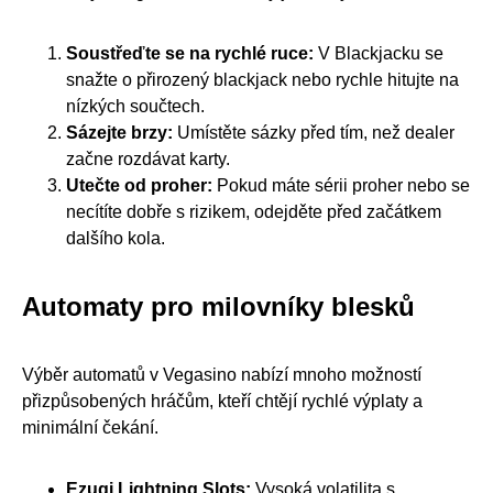
Soustřeďte se na rychlé ruce:
V Blackjacku se
snažte o přirozený blackjack nebo rychle hitujte na
nízkých součtech.
Sázejte brzy:
Umístěte sázky před tím, než dealer
začne rozdávat karty.
Utečte od proher:
Pokud máte sérii proher nebo se
necítíte dobře s rizikem, odejděte před začátkem
dalšího kola.
Automaty pro milovníky blesků
Výběr automatů v Vegasino nabízí mnoho možností
přizpůsobených hráčům, kteří chtějí rychlé výplaty a
minimální čekání.
Ezugi Lightning Slots:
Vysoká volatilita s