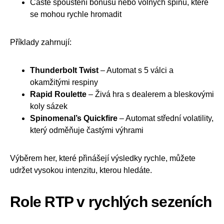
Časté spouštění bonusů nebo volných spinů, které
se mohou rychle hromadit
Příklady zahrnují:
Thunderbolt Twist
– Automat s 5 válci a
okamžitými respiny
Rapid Roulette
– Živá hra s dealerem a bleskovými
koly sázek
Spinomenal’s Quickfire
– Automat střední volatility,
který odměňuje častými výhrami
Výběrem her, které přinášejí výsledky rychle, můžete
udržet vysokou intenzitu, kterou hledáte.
Role RTP v rychlých sezeních