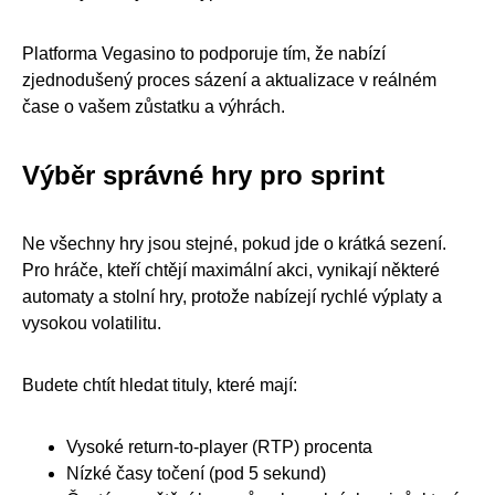
Platforma Vegasino to podporuje tím, že nabízí
zjednodušený proces sázení a aktualizace v reálném
čase o vašem zůstatku a výhrách.
Výběr správné hry pro sprint
Ne všechny hry jsou stejné, pokud jde o krátká sezení.
Pro hráče, kteří chtějí maximální akci, vynikají některé
automaty a stolní hry, protože nabízejí rychlé výplaty a
vysokou volatilitu.
Budete chtít hledat tituly, které mají:
Vysoké return‑to‑player (RTP) procenta
Nízké časy točení (pod 5 sekund)