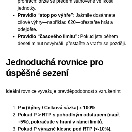
prohrách; držte se předem stanovené velikosti
jednotky.
Pravidlo “stop po výhře”:
Jakmile dosáhnete
cílové výhry—například €20—přestaňte hrát a
odejděte.
Pravidlo “časového limitu”:
Pokud jste během
deseti minut nevyhráli, přestaňte a vraťte se později.
Jednoduchá rovnice pro
úspěšné sezení
Ideální rovnice vyvažuje pravděpodobnost s vzrušením:
P = (Výhry / Celková sázka) x 100%
Pokud P > RTP s pohodlným odstupem (např.
+5%), pokračujte v hraní v rámci limitů.
Pokud P výrazně klesne pod RTP (<-10%),