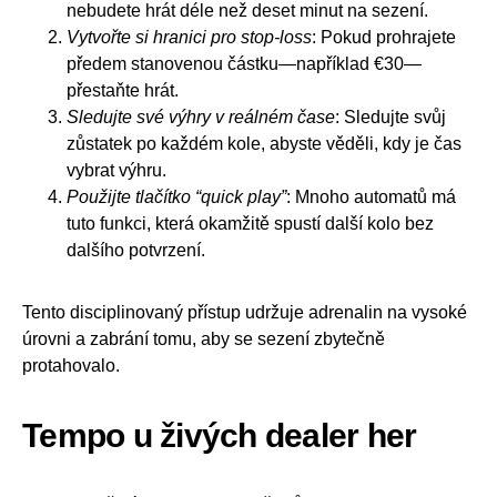
nebudete hrát déle než deset minut na sezení.
Vytvořte si hranici pro stop‑loss
: Pokud prohrajete
předem stanovenou částku—například €30—
přestaňte hrát.
Sledujte své výhry v reálném čase
: Sledujte svůj
zůstatek po každém kole, abyste věděli, kdy je čas
vybrat výhru.
Použijte tlačítko “quick play”
: Mnoho automatů má
tuto funkci, která okamžitě spustí další kolo bez
dalšího potvrzení.
Tento disciplinovaný přístup udržuje adrenalin na vysoké
úrovni a zabrání tomu, aby se sezení zbytečně
protahovalo.
Tempo u živých dealer her