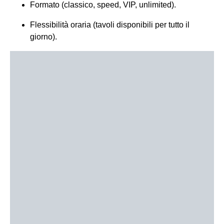
Formato (classico, speed, VIP, unlimited).
Flessibilità oraria (tavoli disponibili per tutto il
giorno).