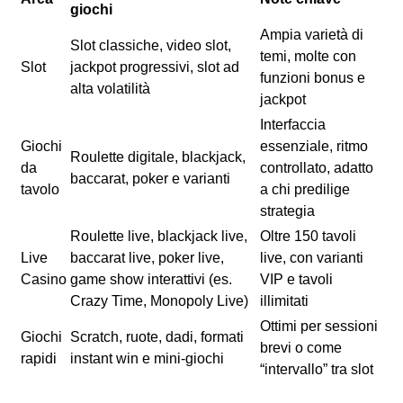
giochi
Ampia varietà di
Slot classiche, video slot,
temi, molte con
Slot
jackpot progressivi, slot ad
funzioni bonus e
alta volatilità
jackpot
Interfaccia
Giochi
essenziale, ritmo
Roulette digitale, blackjack,
da
controllato, adatto
baccarat, poker e varianti
tavolo
a chi predilige
strategia
Roulette live, blackjack live,
Oltre 150 tavoli
Live
baccarat live, poker live,
live, con varianti
Casino
game show interattivi (es.
VIP e tavoli
Crazy Time, Monopoly Live)
illimitati
Ottimi per sessioni
Giochi
Scratch, ruote, dadi, formati
brevi o come
rapidi
instant win e mini‑giochi
“intervallo” tra slot