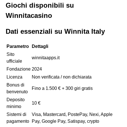
Giochi disponibili su
Winnitacasino
Dati essenziali su Winnita Italy
Parametro
Dettagli
Sito
winnitaapps.it
ufficiale
Fondazione
2024
Licenza
Non verificata / non dichiarata
Bonus di
Fino a 1.500 € + 300 giri gratis
benvenuto
Deposito
10 €
minimo
Sistemi di
Visa, Mastercard, PostePay, Nexi, Apple
pagamento
Pay, Google Pay, Satispay, crypto