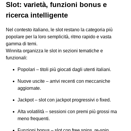
Slot: varietà, funzioni bonus e
ricerca intelligente
Nel contesto italiano, le slot restano la categoria più
popolare per la loro semplicità, ritmo rapido e vasta
gamma di temi.
Winnita organizza le slot in sezioni tematiche e
funzionali:
Popolari – titoli più giocati dagli utenti italiani.
Nuove uscite – arrivi recenti con meccaniche
aggiornate.
Jackpot – slot con jackpot progressivi o fixed.
Alta volatilità – sessioni con premi più grossi ma
meno frequenti.
Funzioni bonus – slot con free spins, re‑spin,