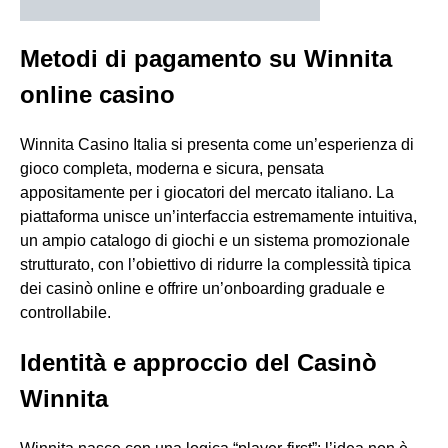
Metodi di pagamento su Winnita
online casino
Winnita Casino Italia si presenta come un’esperienza di
gioco completa, moderna e sicura, pensata
appositamente per i giocatori del mercato italiano. La
piattaforma unisce un’interfaccia estremamente intuitiva,
un ampio catalogo di giochi e un sistema promozionale
strutturato, con l’obiettivo di ridurre la complessità tipica
dei casinò online e offrire un’onboarding graduale e
controllabile.
Identità e approccio del Casinò
Winnita