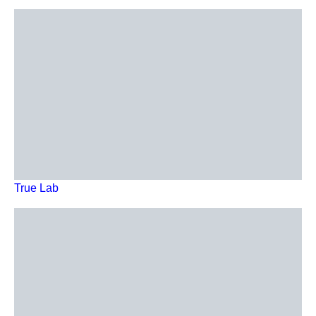
True Lab