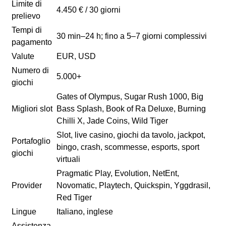
Limite di
4.450 € / 30 giorni
prelievo
Tempi di
30 min–24 h; fino a 5–7 giorni complessivi
pagamento
Valute
EUR, USD
Numero di
5.000+
giochi
Gates of Olympus, Sugar Rush 1000, Big
Migliori slot
Bass Splash, Book of Ra Deluxe, Burning
Chilli X, Jade Coins, Wild Tiger
Slot, live casino, giochi da tavolo, jackpot,
Portafoglio
bingo, crash, scommesse, esports, sport
giochi
virtuali
Pragmatic Play, Evolution, NetEnt,
Provider
Novomatic, Playtech, Quickspin, Yggdrasil,
Red Tiger
Lingue
Italiano, inglese
Assistenza