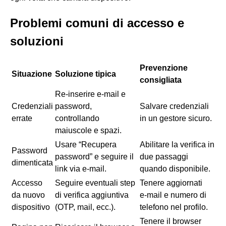
Problemi comuni di accesso e
soluzioni
Prevenzione
Situazione
Soluzione tipica
consigliata
Re‑inserire e‑mail e
Credenziali
password,
Salvare credenziali
errate
controllando
in un gestore sicuro.
maiuscole e spazi.
Usare “Recupera
Abilitare la verifica in
Password
password” e seguire il
due passaggi
dimenticata
link via e‑mail.
quando disponibile.
Accesso
Seguire eventuali step
Tenere aggiornati
da nuovo
di verifica aggiuntiva
e‑mail e numero di
dispositivo
(OTP, mail, ecc.).
telefono nel profilo.
Tenere il browser