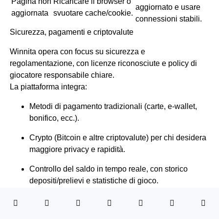
Pagina non
Ricaricare il browser o
aggiornato e usare
aggiornata
svuotare cache/cookie.
connessioni stabili.
Sicurezza, pagamenti e criptovalute
Winnita opera con focus su sicurezza e
regolamentazione, con licenze riconosciute e policy di
giocatore responsabile chiare.
La piattaforma integra:
Metodi di pagamento tradizionali (carte, e‑wallet,
bonifico, ecc.).
Crypto (Bitcoin e altre criptovalute) per chi desidera
maggiore privacy e rapidità.
Controllo del saldo in tempo reale, con storico
depositi/prelievi e statistiche di gioco.
In termini di sicurezza, si consiglia sempre: