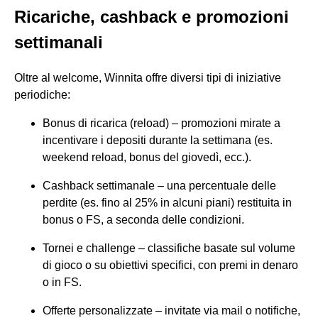
Ricariche, cashback e promozioni
settimanali
Oltre al welcome, Winnita offre diversi tipi di iniziative
periodiche:
Bonus di ricarica (reload) – promozioni mirate a
incentivare i depositi durante la settimana (es.
weekend reload, bonus del giovedì, ecc.).
Cashback settimanale – una percentuale delle
perdite (es. fino al 25% in alcuni piani) restituita in
bonus o FS, a seconda delle condizioni.
Tornei e challenge – classifiche basate sul volume
di gioco o su obiettivi specifici, con premi in denaro
o in FS.
Offerte personalizzate – invitate via mail o notifiche,