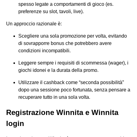
spesso legate a comportamenti di gioco (es.
preferenze su slot, tavoli, live).
Un approccio razionale è:
Scegliere una sola promozione per volta, evitando
di sovrapporre bonus che potrebbero avere
condizioni incompatibili.
Leggere sempre i requisiti di scommessa (wager), i
giochi idonei e la durata della promo.
Utilizzare il cashback come “seconda possibilità”
dopo una sessione poco fortunata, senza pensare a
recuperare tutto in una sola volta.
Registrazione Winnita e Winnita
login