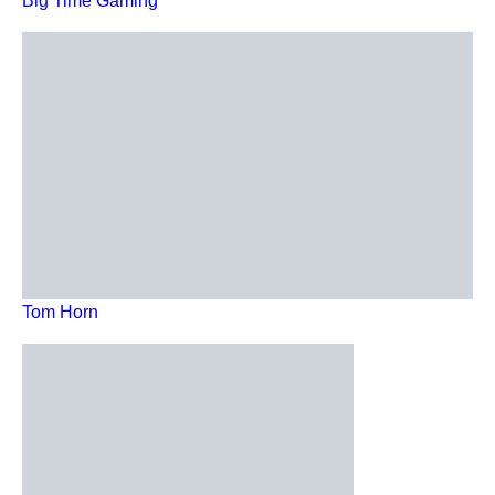
Big Time Gaming
Tom Horn