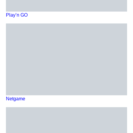
Play’n GO
Netgame