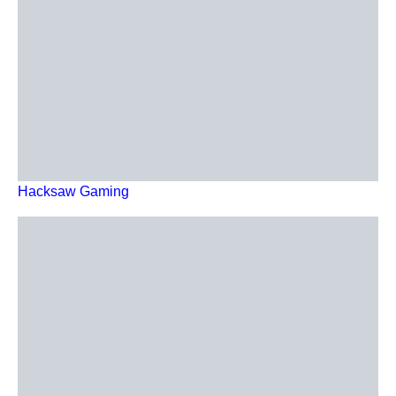
Hacksaw Gaming