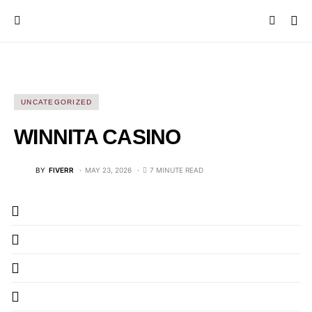
UNCATEGORIZED
WINNITA CASINO
BY
FIVERR
MAY 23, 2026
7 MINUTE READ