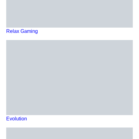
Relax Gaming
Evolution