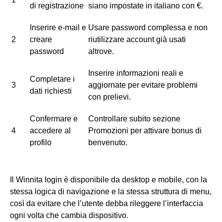
di registrazione
siano impostate in italiano con €.
Inserire e‑mail e
Usare password complessa e non
2
creare
riutilizzare account già usati
password
altrove.
Inserire informazioni reali e
Completare i
3
aggiornate per evitare problemi
dati richiesti
con prelievi.
Confermare e
Controllare subito sezione
4
accedere al
Promozioni per attivare bonus di
profilo
benvenuto.
Il Winnita login è disponibile da desktop e mobile, con la
stessa logica di navigazione e la stessa struttura di menu,
così da evitare che l’utente debba rileggere l’interfaccia
ogni volta che cambia dispositivo.