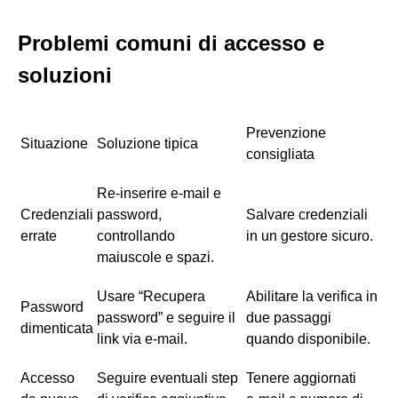
Problemi comuni di accesso e
soluzioni
Prevenzione
Situazione
Soluzione tipica
consigliata
Re‑inserire e‑mail e
Credenziali
password,
Salvare credenziali
errate
controllando
in un gestore sicuro.
maiuscole e spazi.
Usare “Recupera
Abilitare la verifica in
Password
password” e seguire il
due passaggi
dimenticata
link via e‑mail.
quando disponibile.
Accesso
Seguire eventuali step
Tenere aggiornati