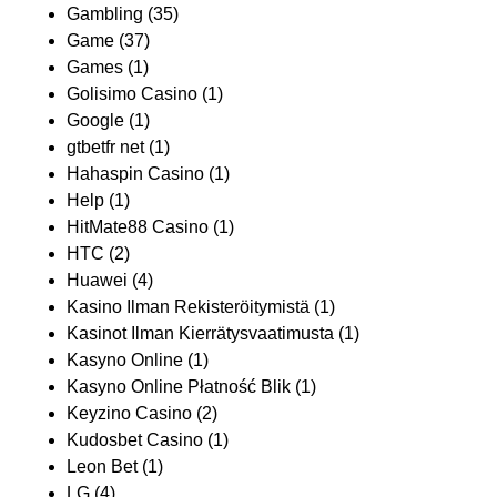
Gambling
(35)
Game
(37)
Games
(1)
Golisimo Casino
(1)
Google
(1)
gtbetfr net
(1)
Hahaspin Casino
(1)
Help
(1)
HitMate88 Casino
(1)
HTC
(2)
Huawei
(4)
Kasino Ilman Rekisteröitymistä
(1)
Kasinot Ilman Kierrätysvaatimusta
(1)
Kasyno Online
(1)
Kasyno Online Płatność Blik
(1)
Keyzino Casino
(2)
Kudosbet Casino
(1)
Leon Bet
(1)
LG
(4)