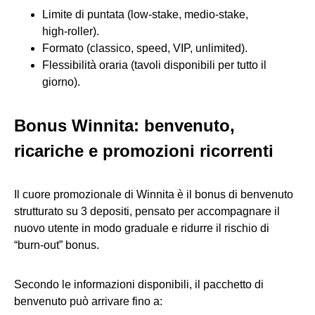
Limite di puntata (low‑stake, medio‑stake,
high‑roller).
Formato (classico, speed, VIP, unlimited).
Flessibilità oraria (tavoli disponibili per tutto il
giorno).
Bonus Winnita: benvenuto,
ricariche e promozioni ricorrenti
Il cuore promozionale di Winnita è il bonus di benvenuto
strutturato su 3 depositi, pensato per accompagnare il
nuovo utente in modo graduale e ridurre il rischio di
“burn‑out” bonus.
Secondo le informazioni disponibili, il pacchetto di
benvenuto può arrivare fino a: