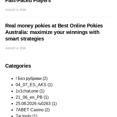
Fast‑Paced Players
AUGUST 6, 2026
Real money pokies at Best Online Pokies
Australia: maximize your winnings with
smart strategies
AUGUST 6, 2026
Categories
! Без рубрики
(2)
04_07_ES_AKS
(1)
1v1chat.one
(1)
21_06_en_PB
(1)
25.06.2026 ru0263
(1)
7ABET Casino
(2)
7ai.tools
(1)