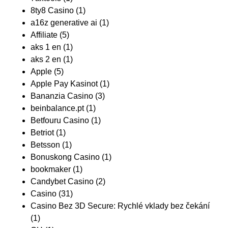
8ty8 Casino
(1)
a16z generative ai
(1)
Affiliate
(5)
aks 1 en
(1)
aks 2 en
(1)
Apple
(5)
Apple Pay Kasinot
(1)
Bananzia Casino
(3)
beinbalance.pt
(1)
Betfouru Casino
(1)
Betriot
(1)
Betsson
(1)
Bonuskong Casino
(1)
bookmaker
(1)
Candybet Casino
(2)
Casino
(31)
Casino Bez 3D Secure: Rychlé vklady bez čekání
(1)