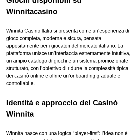
Giochi disponibili su
Winnitacasino
Winnita Casino Italia si presenta come un’esperienza di
gioco completa, moderna e sicura, pensata
appositamente per i giocatori del mercato italiano. La
piattaforma unisce un’interfaccia estremamente intuitiva,
un ampio catalogo di giochi e un sistema promozionale
strutturato, con l’obiettivo di ridurre la complessità tipica
dei casinò online e offrire un’onboarding graduale e
controllabile.
Identità e approccio del Casinò
Winnita
Winnita nasce con una logica “player‑first”: l’idea non è