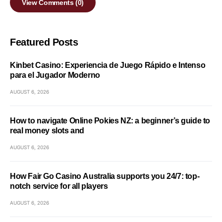
View Comments (0)
Featured Posts
Kinbet Casino: Experiencia de Juego Rápido e Intenso
para el Jugador Moderno
AUGUST 6, 2026
How to navigate Online Pokies NZ: a beginner’s guide to
real money slots and
AUGUST 6, 2026
How Fair Go Casino Australia supports you 24/7: top-
notch service for all players
AUGUST 6, 2026