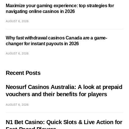
Maximize your gaming experience: top strategies for
navigating online casinos in 2026
AUGUST 6, 2026
Why fast withdrawal casinos Canada are a game-
changer for instant payouts in 2026
AUGUST 6, 2026
Recent Posts
Neosurf Casinos Australia: A look at prepaid
vouchers and their benefits for players
AUGUST 6, 2026
N1 Bet Casino: Quick Slots & Live Action for