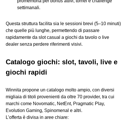
promemoria per bonus attivi, tornei e challenge
settimanali.
Questa struttura facilita sia le sessioni brevi (5–10 minuti)
che quelle più lunghe, permettendo di passare
rapidamente da slot casual a giochi da tavolo o live
dealer senza perdere riferimenti visivi.
Catalogo giochi: slot, tavoli, live e
giochi rapidi
Winnita propone un catalogo molto ampio, con diversi
migliaia di titoli provenienti da oltre 70 provider, tra cui
marchi come Novomatic, NetEnt, Pragmatic Play,
Evolution Gaming, Spinomenal e altri.
L’offerta è divisa in aree chiare: