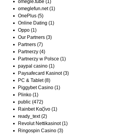
omegle.tube
(1)
omeglefun.net
(1)
OnePlus
(5)
Online Dating
(1)
Oppo
(1)
Our Partners
(3)
Partners
(7)
Partnerzy
(4)
Partnerzy w Polsce
(1)
paypal casino
(1)
Paysafecard Kasinot
(3)
PC & Tablet
(8)
Piggybet Casino
(1)
Plinko
(1)
public
(472)
Rainbet Καζίνο
(1)
ready_text
(2)
Revolut Nettikasinot
(1)
Ringospin Casino
(3)