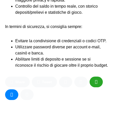
maggiore privacy e rapidità.
Controllo del saldo in tempo reale, con storico
depositi/prelievi e statistiche di gioco.
In termini di sicurezza, si consiglia sempre:
Evitare la condivisione di credenziali o codici OTP.
Utilizzare password diverse per account e‑mail,
casinò e banca.
Abilitare limiti di deposito e sessione se si
riconosce il rischio di giocare oltre il proprio budget.
Share
Tweet