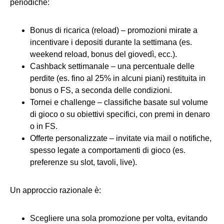
periodiche:
Bonus di ricarica (reload) – promozioni mirate a
incentivare i depositi durante la settimana (es.
weekend reload, bonus del giovedì, ecc.).
Cashback settimanale – una percentuale delle
perdite (es. fino al 25% in alcuni piani) restituita in
bonus o FS, a seconda delle condizioni.
Tornei e challenge – classifiche basate sul volume
di gioco o su obiettivi specifici, con premi in denaro
o in FS.
Offerte personalizzate – invitate via mail o notifiche,
spesso legate a comportamenti di gioco (es.
preferenze su slot, tavoli, live).
Un approccio razionale è:
Scegliere una sola promozione per volta, evitando