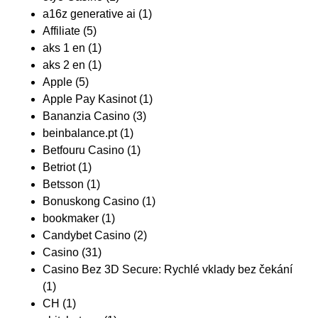
a16z generative ai
(1)
Affiliate
(5)
aks 1 en
(1)
aks 2 en
(1)
Apple
(5)
Apple Pay Kasinot
(1)
Bananzia Casino
(3)
beinbalance.pt
(1)
Betfouru Casino
(1)
Betriot
(1)
Betsson
(1)
Bonuskong Casino
(1)
bookmaker
(1)
Candybet Casino
(2)
Casino
(31)
Casino Bez 3D Secure: Rychlé vklady bez čekání
(1)
CH
(1)