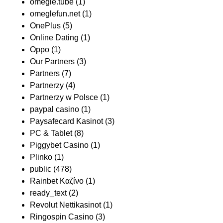
omegle.tube
(1)
omeglefun.net
(1)
OnePlus
(5)
Online Dating
(1)
Oppo
(1)
Our Partners
(3)
Partners
(7)
Partnerzy
(4)
Partnerzy w Polsce
(1)
paypal casino
(1)
Paysafecard Kasinot
(3)
PC & Tablet
(8)
Piggybet Casino
(1)
Plinko
(1)
public
(478)
Rainbet Καζίνο
(1)
ready_text
(2)
Revolut Nettikasinot
(1)
Ringospin Casino
(3)