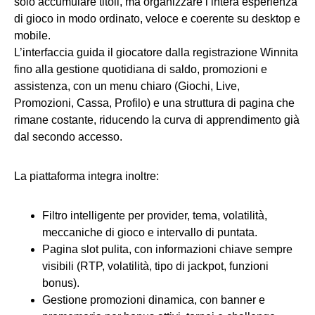
solo accumulare titoli, ma organizzare l’intera esperienza
di gioco in modo ordinato, veloce e coerente su desktop e
mobile.
L’interfaccia guida il giocatore dalla registrazione Winnita
fino alla gestione quotidiana di saldo, promozioni e
assistenza, con un menu chiaro (Giochi, Live,
Promozioni, Cassa, Profilo) e una struttura di pagina che
rimane costante, riducendo la curva di apprendimento già
dal secondo accesso.
La piattaforma integra inoltre:
Filtro intelligente per provider, tema, volatilità,
meccaniche di gioco e intervallo di puntata.
Pagina slot pulita, con informazioni chiave sempre
visibili (RTP, volatilità, tipo di jackpot, funzioni
bonus).
Gestione promozioni dinamica, con banner e