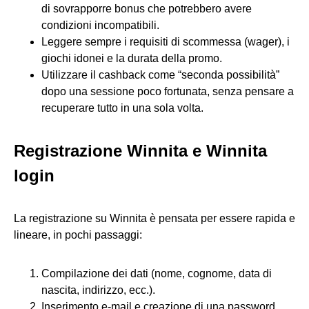
di sovrapporre bonus che potrebbero avere
condizioni incompatibili.
Leggere sempre i requisiti di scommessa (wager), i
giochi idonei e la durata della promo.
Utilizzare il cashback come “seconda possibilità”
dopo una sessione poco fortunata, senza pensare a
recuperare tutto in una sola volta.
Registrazione Winnita e Winnita
login
La registrazione su Winnita è pensata per essere rapida e
lineare, in pochi passaggi:
Compilazione dei dati (nome, cognome, data di
nascita, indirizzo, ecc.).
Inserimento e‑mail e creazione di una password