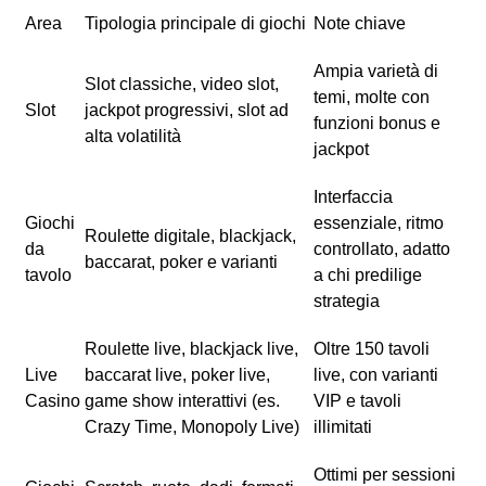
Area
Tipologia principale di giochi
Note chiave
Ampia varietà di
Slot classiche, video slot,
temi, molte con
Slot
jackpot progressivi, slot ad
funzioni bonus e
alta volatilità
jackpot
Interfaccia
Giochi
essenziale, ritmo
Roulette digitale, blackjack,
da
controllato, adatto
baccarat, poker e varianti
tavolo
a chi predilige
strategia
Roulette live, blackjack live,
Oltre 150 tavoli
Live
baccarat live, poker live,
live, con varianti
Casino
game show interattivi (es.
VIP e tavoli
Crazy Time, Monopoly Live)
illimitati
Ottimi per sessioni