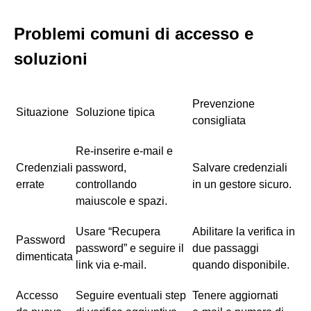
Problemi comuni di accesso e
soluzioni
Prevenzione
Situazione
Soluzione tipica
consigliata
Re‑inserire e‑mail e
Credenziali
password,
Salvare credenziali
errate
controllando
in un gestore sicuro.
maiuscole e spazi.
Usare “Recupera
Abilitare la verifica in
Password
password” e seguire il
due passaggi
dimenticata
link via e‑mail.
quando disponibile.
Accesso
Seguire eventuali step
Tenere aggiornati