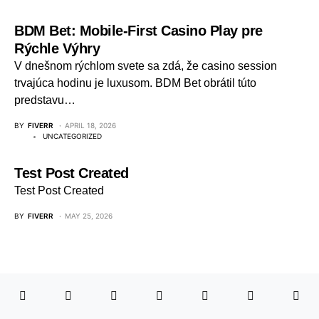
BDM Bet: Mobile‑First Casino Play pre
Rýchle Výhry
V dnešnom rýchlom svete sa zdá, že casino session
trvajúca hodinu je luxusom. BDM Bet obrátil túto
predstavu…
BY
FIVERR
APRIL 18, 2026
UNCATEGORIZED
Test Post Created
Test Post Created
BY
FIVERR
MAY 25, 2026
© 2014-2020 The Reviewr