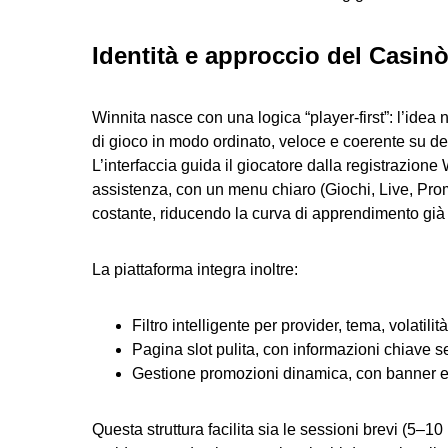
Identità e approccio del Casin
Winnita nasce con una logica “player‑first”: l’idea
di gioco in modo ordinato, veloce e coerente su d
L’interfaccia guida il giocatore dalla registrazione
assistenza, con un menu chiaro (Giochi, Live, Prom
costante, riducendo la curva di apprendimento gi
La piattaforma integra inoltre:
Filtro intelligente per provider, tema, volatili
Pagina slot pulita, con informazioni chiave sem
Gestione promozioni dinamica, con banner e p
Questa struttura facilita sia le sessioni brevi (5–