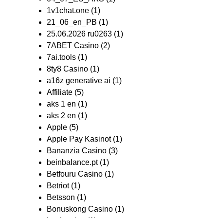
1v1chat.one
(1)
21_06_en_PB
(1)
25.06.2026 ru0263
(1)
7ABET Casino
(2)
7ai.tools
(1)
8ty8 Casino
(1)
a16z generative ai
(1)
Affiliate
(5)
aks 1 en
(1)
aks 2 en
(1)
Apple
(5)
Apple Pay Kasinot
(1)
Bananzia Casino
(3)
beinbalance.pt
(1)
Betfouru Casino
(1)
Betriot
(1)
Betsson
(1)
Bonuskong Casino
(1)