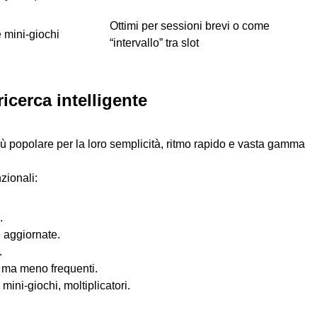
Ottimi per sessioni brevi o come
e mini‑giochi
“intervallo” tra slot
ricerca intelligente
più popolare per la loro semplicità, ritmo rapido e vasta gamma
zionali:
.
 aggiornate.
.
si ma meno frequenti.
mini‑giochi, moltiplicatori.