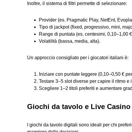
Inoltre, il sistema di filtri permette di selezionare:
Provider (es. Pragmatic Play, NetEnt, Evopla
Tipo di jackpot (fixed, progressivo, mini, maj
Range di puntata (es. centesimi, 0,10–1,00 €, 
Volatilità (bassa, media, alta).
Un approccio consigliato per i giocatori italiani è:
Iniziare con puntate leggere (0,10–0,50 € per
Testare 3–5 slot diverse per capire il ritmo e i
Scegliere 1–2 titoli preferiti e aumentare gra
Giochi da tavolo e Live Casino
I giochi da tavolo digitali sono ideali per chi prefe
maggiore delle decisioni.