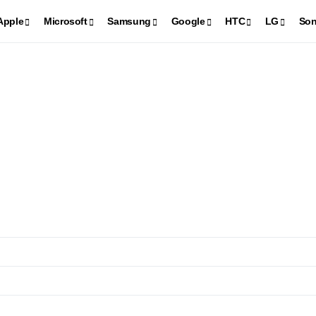
Apple
Microsoft
Samsung
Google
HTC
LG
So