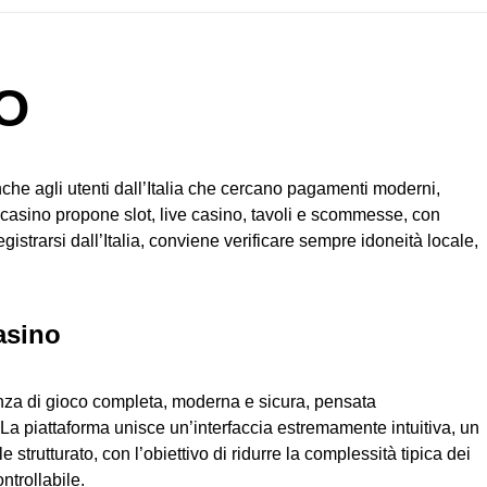
O
nche agli utenti dall’Italia che cercano pagamenti moderni,
a casino propone slot, live casino, tavoli e scommesse, con
egistrarsi dall’Italia, conviene verificare sempre idoneità locale,
asino
nza di gioco completa, moderna e sicura, pensata
 La piattaforma unisce un’interfaccia estremamente intuitiva, un
trutturato, con l’obiettivo di ridurre la complessità tipica dei
ntrollabile.