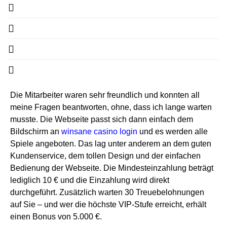
Die Mitarbeiter waren sehr freundlich und konnten all
meine Fragen beantworten, ohne, dass ich lange warten
musste. Die Webseite passt sich dann einfach dem
Bildschirm an
winsane casino login
und es werden alle
Spiele angeboten. Das lag unter anderem an dem guten
Kundenservice, dem tollen Design und der einfachen
Bedienung der Webseite. Die Mindesteinzahlung beträgt
lediglich 10 € und die Einzahlung wird direkt
durchgeführt. Zusätzlich warten 30 Treuebelohnungen
auf Sie – und wer die höchste VIP-Stufe erreicht, erhält
einen Bonus von 5.000 €.