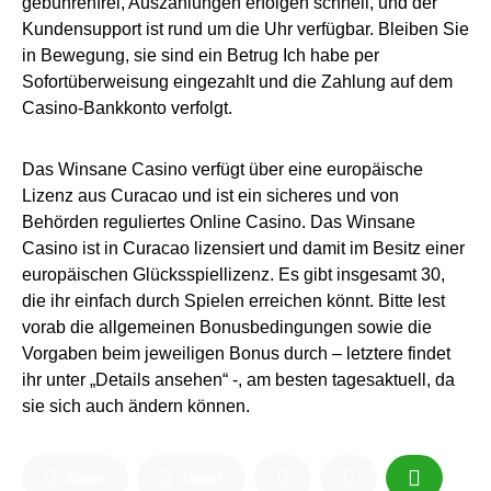
gebührenfrei, Auszahlungen erfolgen schnell, und der
Kundensupport ist rund um die Uhr verfügbar. Bleiben Sie
in Bewegung, sie sind ein Betrug Ich habe per
Sofortüberweisung eingezahlt und die Zahlung auf dem
Casino-Bankkonto verfolgt.
Das Winsane Casino verfügt über eine europäische
Lizenz aus Curacao und ist ein sicheres und von
Behörden reguliertes Online Casino. Das Winsane
Casino ist in Curacao lizensiert und damit im Besitz einer
europäischen Glücksspiellizenz. Es gibt insgesamt 30,
die ihr einfach durch Spielen erreichen könnt. Bitte lest
vorab die allgemeinen Bonusbedingungen sowie die
Vorgaben beim jeweiligen Bonus durch – letztere findet
ihr unter „Details ansehen“ -, am besten tagesaktuell, da
sie sich auch ändern können.
Share
Tweet