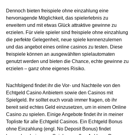
Dennoch bieten freispiele ohne einzahlung eine
hervorragende Möglichkeit, das spielerlebnis zu
erweitern und mit etwas Glück attraktive gewinne zu
erzielen. Für viele spieler sind freispiele ohne einzahlung
die perfekte Gelegenheit, neue spiele kennenzulernen
und das angebot eines online casinos zu testen. Diese
freispiele können an ausgewählten spielautomaten
genutzt werden und bieten die Chance, echte gewinne zu
erzielen – ganz ohne eigenes Risiko.
Nachfolgend findet ihr die Vor- und Nachteile von den
Echtgeld Casino Anbietern sowie den Casinos mit
Spielgeld. Ihr solltet euch vorab immer fragen, ob ihr
bereit seid echtes Geld einzusetzen, um in einem Online
Casino zu spielen. Einige Angebote findet ihr in meiner
Topliste für alle Echtgeld Casinos. Ein Echtgeld Bonus
ohne Einzahlung (engl. No Deposit Bonus) findet