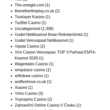
The-omegle.com
(1)
thenethertheplay.co.uk
(2)
Truelayer Kasino
(1)
TuzBet Casino
(1)
Uncategorized
(1,308)
Uudet Nettikasinot Ilman Rekisteröintiä
(1)
Uudet Verovapaat Nettikasinot
(1)
Vipsta Casino
(2)
Viro Casino Verovapaa: TOP 3 Parhaat EMTA-
Kasinot 2026
(1)
Wagertales Casino
(1)
winpalace casino
(1)
withdraw casino
(1)
wolfieshove.co.uk
(1)
Xiaomi
(1)
Yoho Casino
(3)
Yoyospins Casino
(2)
Zahraniční Online Casina V Česku
(1)