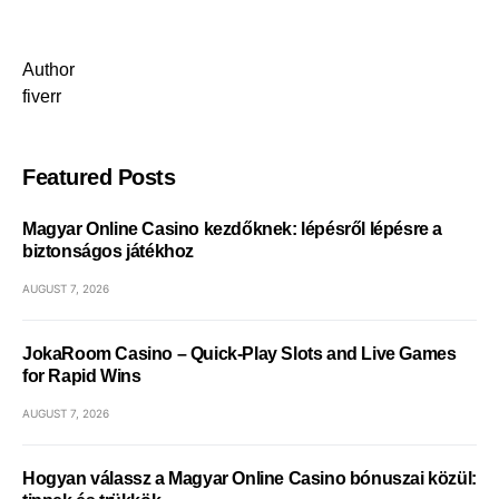
Author
fiverr
Featured Posts
Magyar Online Casino kezdőknek: lépésről lépésre a
biztonságos játékhoz
AUGUST 7, 2026
JokaRoom Casino – Quick‑Play Slots and Live Games
for Rapid Wins
AUGUST 7, 2026
Hogyan válassz a Magyar Online Casino bónuszai közül: