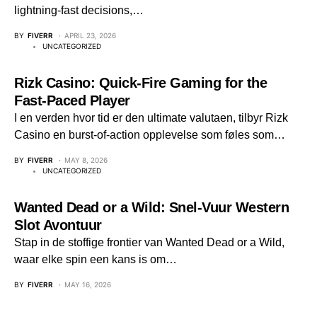
lightning‑fast decisions,…
BY
FIVERR
APRIL 23, 2026
UNCATEGORIZED
Rizk Casino: Quick‑Fire Gaming for the
Fast‑Paced Player
I en verden hvor tid er den ultimate valutaen, tilbyr Rizk
Casino en burst‑of‑action opplevelse som føles som…
BY
FIVERR
MAY 8, 2026
UNCATEGORIZED
Wanted Dead or a Wild: Snel‑Vuur Western
Slot Avontuur
Stap in de stoffige frontier van Wanted Dead or a Wild,
waar elke spin een kans is om…
BY
FIVERR
MAY 16, 2026