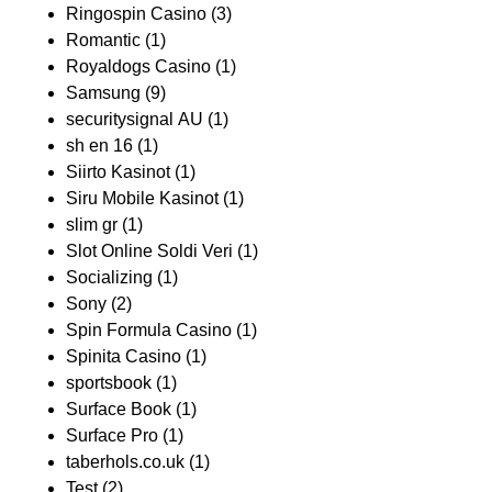
Ringospin Casino
(3)
Romantic
(1)
Royaldogs Casino
(1)
Samsung
(9)
securitysignal AU
(1)
sh en 16
(1)
Siirto Kasinot
(1)
Siru Mobile Kasinot
(1)
slim gr
(1)
Slot Online Soldi Veri
(1)
Socializing
(1)
Sony
(2)
Spin Formula Casino
(1)
Spinita Casino
(1)
sportsbook
(1)
Surface Book
(1)
Surface Pro
(1)
taberhols.co.uk
(1)
Test
(2)