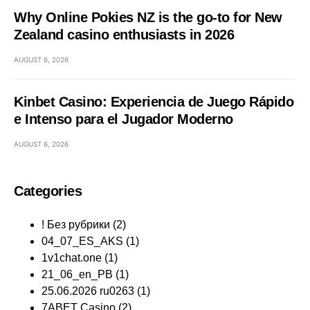
Why Online Pokies NZ is the go-to for New
Zealand casino enthusiasts in 2026
AUGUST 6, 2026
Kinbet Casino: Experiencia de Juego Rápido
e Intenso para el Jugador Moderno
AUGUST 6, 2026
Categories
! Без рубрики
(2)
04_07_ES_AKS
(1)
1v1chat.one
(1)
21_06_en_PB
(1)
25.06.2026 ru0263
(1)
7ABET Casino
(2)