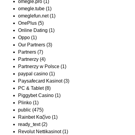
omegle.pro
(1)
omegle.tube
(1)
omeglefun.net
(1)
OnePlus
(5)
Online Dating
(1)
Oppo
(1)
Our Partners
(3)
Partners
(7)
Partnerzy
(4)
Partnerzy w Polsce
(1)
paypal casino
(1)
Paysafecard Kasinot
(3)
PC & Tablet
(8)
Piggybet Casino
(1)
Plinko
(1)
public
(475)
Rainbet Καζίνο
(1)
ready_text
(2)
Revolut Nettikasinot
(1)