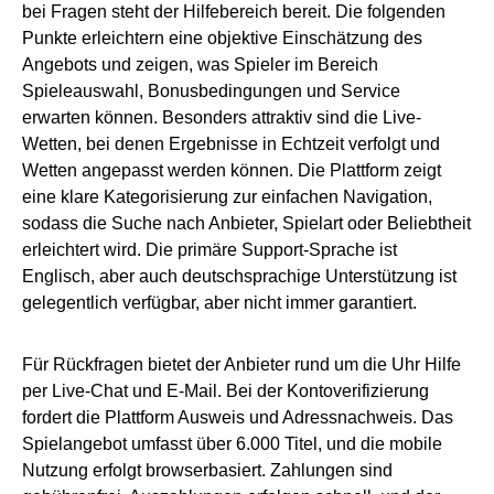
bei Fragen steht der Hilfebereich bereit. Die folgenden
Punkte erleichtern eine objektive Einschätzung des
Angebots und zeigen, was Spieler im Bereich
Spieleauswahl, Bonusbedingungen und Service
erwarten können. Besonders attraktiv sind die Live-
Wetten, bei denen Ergebnisse in Echtzeit verfolgt und
Wetten angepasst werden können. Die Plattform zeigt
eine klare Kategorisierung zur einfachen Navigation,
sodass die Suche nach Anbieter, Spielart oder Beliebtheit
erleichtert wird. Die primäre Support-Sprache ist
Englisch, aber auch deutschsprachige Unterstützung ist
gelegentlich verfügbar, aber nicht immer garantiert.
Für Rückfragen bietet der Anbieter rund um die Uhr Hilfe
per Live-Chat und E-Mail. Bei der Kontoverifizierung
fordert die Plattform Ausweis und Adressnachweis. Das
Spielangebot umfasst über 6.000 Titel, und die mobile
Nutzung erfolgt browserbasiert. Zahlungen sind