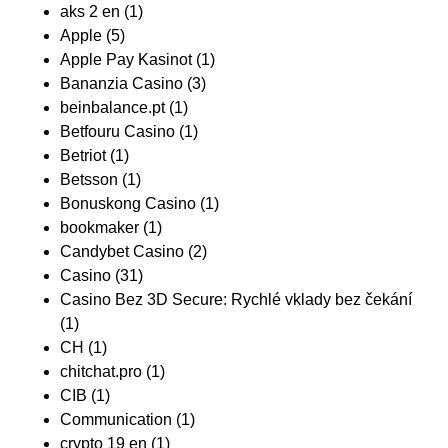
aks 2 en
(1)
Apple
(5)
Apple Pay Kasinot
(1)
Bananzia Casino
(3)
beinbalance.pt
(1)
Betfouru Casino
(1)
Betriot
(1)
Betsson
(1)
Bonuskong Casino
(1)
bookmaker
(1)
Candybet Casino
(2)
Casino
(31)
Casino Bez 3D Secure: Rychlé vklady bez čekání
(1)
CH
(1)
chitchat.pro
(1)
CIB
(1)
Communication
(1)
crypto 19 en
(1)