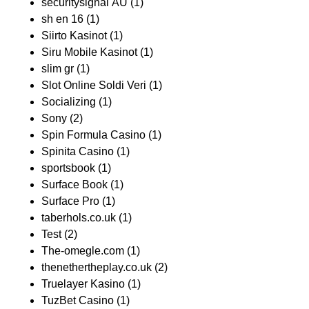
securitysignal AU
(1)
sh en 16
(1)
Siirto Kasinot
(1)
Siru Mobile Kasinot
(1)
slim gr
(1)
Slot Online Soldi Veri
(1)
Socializing
(1)
Sony
(2)
Spin Formula Casino
(1)
Spinita Casino
(1)
sportsbook
(1)
Surface Book
(1)
Surface Pro
(1)
taberhols.co.uk
(1)
Test
(2)
The-omegle.com
(1)
thenethertheplay.co.uk
(2)
Truelayer Kasino
(1)
TuzBet Casino
(1)