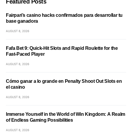
Featured Posts
Fairpari’s casino hacks confirmados para desarrollar tu
base ganadora
AUGUST 8, 2026
Fafa Bet 9: Quick‑Hit Slots and Rapid Roulette for the
Fast‑Paced Player
AUGUST 8, 2026
Cómo ganar a lo grande en Penalty Shoot Out Slots en
el casino
AUGUST 8, 2026
Immerse Yourself in the World of Win Kingdom: A Realm
of Endless Gaming Possibilities
AUGUST 8, 2026