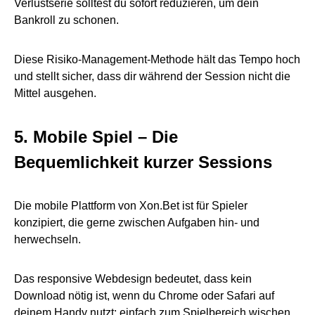
Verlustserie solltest du sofort reduzieren, um dein
Bankroll zu schonen.
Diese Risiko-Management-Methode hält das Tempo hoch
und stellt sicher, dass dir während der Session nicht die
Mittel ausgehen.
5. Mobile Spiel – Die
Bequemlichkeit kurzer Sessions
Die mobile Plattform von Xon.Bet ist für Spieler
konzipiert, die gerne zwischen Aufgaben hin- und
herwechseln.
Das responsive Webdesign bedeutet, dass kein
Download nötig ist, wenn du Chrome oder Safari auf
deinem Handy nutzt; einfach zum Spielbereich wischen.