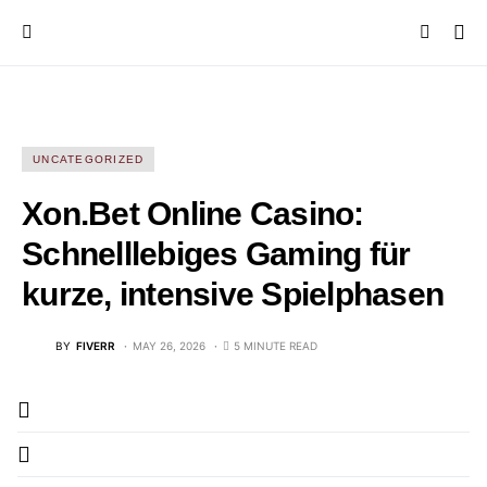
UNCATEGORIZED
Xon.Bet Online Casino:
Schnelllebiges Gaming für
kurze, intensive Spielphasen
BY
FIVERR
MAY 26, 2026
5 MINUTE READ