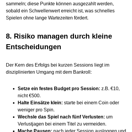
sammeln; diese Punkte können ausgezahlt werden,
sobald ein Schwellenwert erreicht ist, was schnelles
Spielen ohne lange Wartezeiten fördert.
8. Risiko managen durch kleine
Entscheidungen
Der Kern des Erfolgs bei kurzen Sessions liegt im
disziplinierten Umgang mit dem Bankroll:
Setze ein festes Budget pro Session:
z.B. €10,
nicht €500.
Halte Einsätze klein:
starte bei einem Coin oder
weniger pro Spin.
Wechsle das Spiel nach fünf Verlusten:
um
Verlustjagen bei einem Titel zu vermeiden.
Mache Pausen:
nach jeder Session ausloggen und