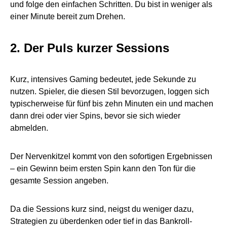
und folge den einfachen Schritten. Du bist in weniger als
einer Minute bereit zum Drehen.
2. Der Puls kurzer Sessions
Kurz, intensives Gaming bedeutet, jede Sekunde zu
nutzen. Spieler, die diesen Stil bevorzugen, loggen sich
typischerweise für fünf bis zehn Minuten ein und machen
dann drei oder vier Spins, bevor sie sich wieder
abmelden.
Der Nervenkitzel kommt von den sofortigen Ergebnissen
– ein Gewinn beim ersten Spin kann den Ton für die
gesamte Session angeben.
Da die Sessions kurz sind, neigst du weniger dazu,
Strategien zu überdenken oder tief in das Bankroll-