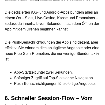
Die dedizierten iOS- und Android-Apps bündeln alles an
einem Ort – Slots, Live-Casino, Kasse und Promotions –
sodass du innerhalb von Sekunden nach dem Öffnen der
App mit dem Drehen beginnen kannst.
Die Push-Benachrichtigungen der App sind dezent, aber
effektiv: Sie erinnern dich an tägliche Angebote oder eine
neue Free-Spin-Promotion, die nur wenige Stunden aktiv
ist.
App-Startzeit unter zwei Sekunden.
Sofortiger Zugriff auf Top-Slots ohne Navigation.
Push-Benachrichtigungen für sofortige Angebote.
6. Schneller Session-Flow – Vom