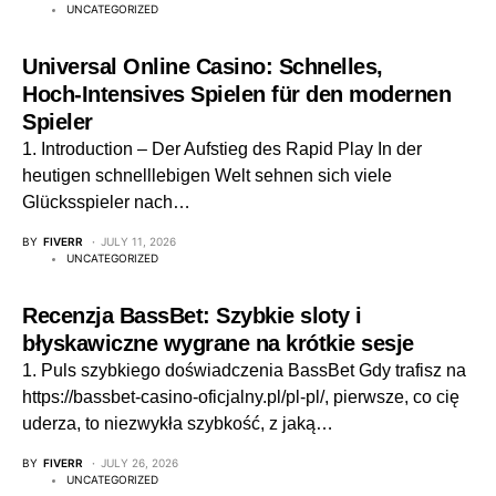
UNCATEGORIZED
Universal Online Casino: Schnelles,
Hoch‑Intensives Spielen für den modernen
Spieler
1. Introduction – Der Aufstieg des Rapid Play In der
heutigen schnelllebigen Welt sehnen sich viele
Glücksspieler nach…
BY
FIVERR
JULY 11, 2026
UNCATEGORIZED
Recenzja BassBet: Szybkie sloty i
błyskawiczne wygrane na krótkie sesje
1. Puls szybkiego doświadczenia BassBet Gdy trafisz na
https://bassbet-casino-oficjalny.pl/pl-pl/, pierwsze, co cię
uderza, to niezwykła szybkość, z jaką…
BY
FIVERR
JULY 26, 2026
UNCATEGORIZED