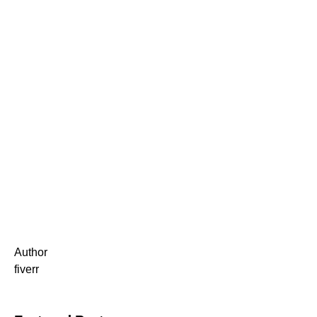
Author
fiverr