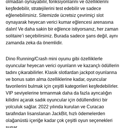
olmadan oynayabilir, fonksiyonlarını ve özelliklerini
keşfedebilir, stratejilerini test edebilir ve sadece
eğlenebilirsiniz. Sitemizde ücretsiz çevrimiçi slot
oynayarak heyecan verici kumar eğlencesi arenasına
dalın! Ve daha sakin bir eğlence istiyorsanız, her zaman
solitaire’i seçebilirsiniz. Burada sadece şans değil, aynı
zamanda zeka da önemlidir.
Dino Running/Crash mini oyunu gibi özelliklerle
oyuncular heyecan verici oyunların ve kazançlı ödüllerin
tadını çıkarabilirler. Klasik slotlardan jackpot oyunlarına
ve bonus satın alma özelliklerine kadar, oyuncular
favorilerini bulmak için çeşitli kategorileri keşfedebilirler.
VIP seviyelerine tırmanmak daha da fazla ayrıcalığın
kilidini açarak sadık oyuncular için ödüllendirici bir
yolculuk sağlar. 2022 yılında kurulan ve Curacao
tarafından lisanslanan JackBit, hızlı ödemelerden
olağanüstü içeriğe kadar çok çeşitli oyun seçenekleri
sunar.