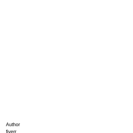
Author
fiverr