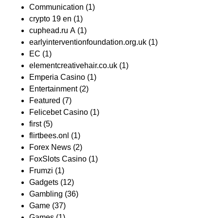
Communication
(1)
crypto 19 en
(1)
cuphead.ru A
(1)
earlyinterventionfoundation.org.uk
(1)
EC
(1)
elementcreativehair.co.uk
(1)
Emperia Casino
(1)
Entertainment
(2)
Featured
(7)
Felicebet Casino
(1)
first
(5)
flirtbees.onl
(1)
Forex News
(2)
FoxSlots Casino
(1)
Frumzi
(1)
Gadgets
(12)
Gambling
(36)
Game
(37)
Games
(1)