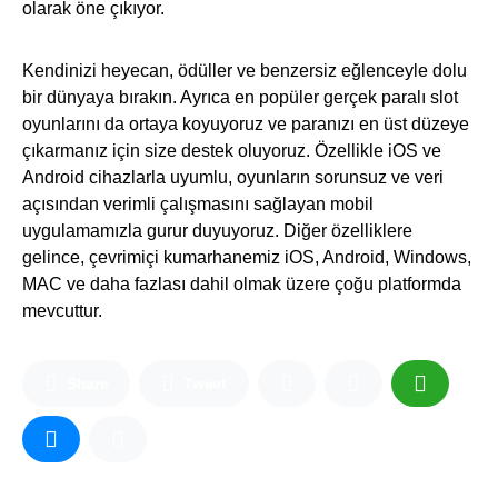
olarak öne çıkıyor.
Kendinizi heyecan, ödüller ve benzersiz eğlenceyle dolu
bir dünyaya bırakın. Ayrıca en popüler gerçek paralı slot
oyunlarını da ortaya koyuyoruz ve paranızı en üst düzeye
çıkarmanız için size destek oluyoruz. Özellikle iOS ve
Android cihazlarla uyumlu, oyunların sorunsuz ve veri
açısından verimli çalışmasını sağlayan mobil
uygulamamızla gurur duyuyoruz. Diğer özelliklere
gelince, çevrimiçi kumarhanemiz iOS, Android, Windows,
MAC ve daha fazlası dahil olmak üzere çoğu platformda
mevcuttur.
Share
Tweet