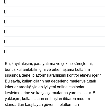
Bu, kayıt akışını, para yatırma ve çekme süreçlerini,
bonus kullanılabilirliğini ve erken aşama kullanım
sırasında genel platform kararlılığını kontrol etmeyi içerir.
Bu sayfa, kullanıcıların net değerlendirmeler ve tutarlı
kriterler aracılığıyla en iyi yeni online casinoları
keşfetmelerine ve karşılaştırmalarına yardımcı olur. Bu
yaklaşım, kullanıcıların en baştan itibaren modern
standartları karşılayan güvenilir platformları