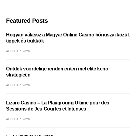
Featured Posts
Hogyan válassz a Magyar Online Casino bónuszai közül:
tippek és trükkök
AUGUST 7, 2026
Ontdek voordelige rendementen met elite keno
strategieën
AUGUST 7, 2026
Lizaro Casino – La Playgroung Ultime pour des
Sessions de Jeu Courtes et Intenses
AUGUST 7, 2026