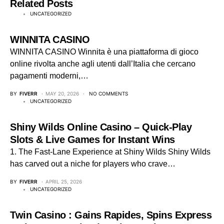
Related Posts
UNCATEGORIZED
WINNITA CASINO
WINNITA CASINO Winnita è una piattaforma di gioco
online rivolta anche agli utenti dall’Italia che cercano
pagamenti moderni,…
BY
FIVERR
MAY 20, 2026
NO COMMENTS
UNCATEGORIZED
Shiny Wilds Online Casino – Quick‑Play
Slots & Live Games for Instant Wins
1. The Fast‑Lane Experience at Shiny Wilds Shiny Wilds
has carved out a niche for players who crave…
BY
FIVERR
APRIL 25, 2026
UNCATEGORIZED
Twin Casino : Gains Rapides, Spins Express