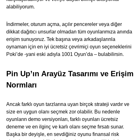
alabiliyorum.
İndirmeler, oturum açma, açılır pencereler veya diğer
dikkat dağıtıcı unsurlar olmadan tüm oyunlarımıza anında
erişim sunuyoruz. Tek başına veya arkadaşlarınla
oynaman için en iyi ücretsiz çevrimiçi oyun seçeneklerini
Poki’de -yani eski adıyla 1001 Oyun’da – bulabilirsin.
Pin Up’ın Arayüz Tasarımı ve Erişim
Normları
Ancak farklı oyun tarzlarına uyan birçok strateji vardır ve
size en uygun olanı seçmek zor olabilir. Bu nedenle
oyunların demo versiyonları, farklı oyunları ücretsiz
deneme ve en ilginç ve karlı olanı seçme fırsatı sunar.
Başka bir deyişle, en sevdiğiniz oyunu finansal risk