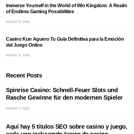
Immerse Yourself in the World of Win Kingdom: A Realm
of Endless Gaming Possibilities
AUGUST 8, 2026
Casino Kun Aguero Tu Guía Definitiva para la Emoción
del Juego Online
AUGUST 8, 2026
Recent Posts
Spinrise Casino: Schnell‑Feuer Slots und
Rasche Gewinne für den modernen Spieler
AUGUST 7, 2026
Aquí hay 5 títulos SEO sobre casino y juego,