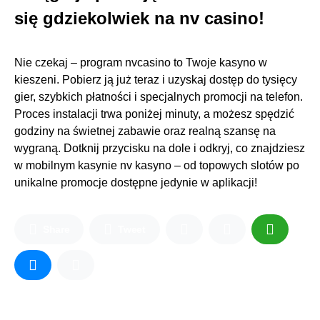
się gdziekolwiek na nv casino!
Nie czekaj – program nvcasino to Twoje kasyno w
kieszeni. Pobierz ją już teraz i uzyskaj dostęp do tysięcy
gier, szybkich płatności i specjalnych promocji na telefon.
Proces instalacji trwa poniżej minuty, a możesz spędzić
godziny na świetnej zabawie oraz realną szansę na
wygraną. Dotknij przycisku na dole i odkryj, co znajdziesz
w mobilnym kasynie nv kasyno – od topowych slotów po
unikalne promocje dostępne jedynie w aplikacji!
Share
Tweet