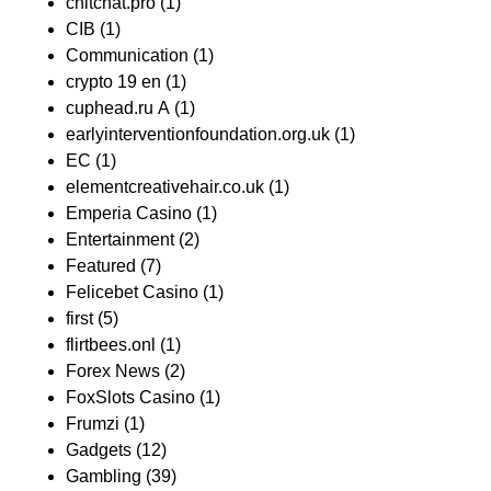
chitchat.pro
(1)
CIB
(1)
Communication
(1)
crypto 19 en
(1)
cuphead.ru A
(1)
earlyinterventionfoundation.org.uk
(1)
EC
(1)
elementcreativehair.co.uk
(1)
Emperia Casino
(1)
Entertainment
(2)
Featured
(7)
Felicebet Casino
(1)
first
(5)
flirtbees.onl
(1)
Forex News
(2)
FoxSlots Casino
(1)
Frumzi
(1)
Gadgets
(12)
Gambling
(39)