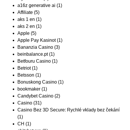
a16z generative ai
(1)
Affiliate
(5)
aks 1 en
(1)
aks 2 en
(1)
Apple
(5)
Apple Pay Kasinot
(1)
Bananzia Casino
(3)
beinbalance.pt
(1)
Betfouru Casino
(1)
Betriot
(1)
Betsson
(1)
Bonuskong Casino
(1)
bookmaker
(1)
Candybet Casino
(2)
Casino
(31)
Casino Bez 3D Secure: Rychlé vklady bez čekání
(1)
CH
(1)