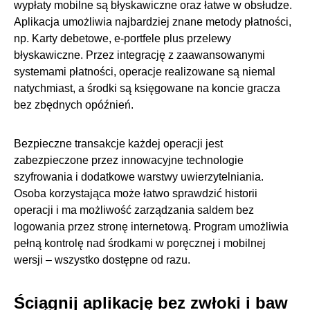
wypłaty mobilne są błyskawiczne oraz łatwe w obsłudze.
Aplikacja umożliwia najbardziej znane metody płatności,
np. Karty debetowe, e-portfele plus przelewy
błyskawiczne. Przez integrację z zaawansowanymi
systemami płatności, operacje realizowane są niemal
natychmiast, a środki są księgowane na koncie gracza
bez zbędnych opóźnień.
Bezpieczne transakcje każdej operacji jest
zabezpieczone przez innowacyjne technologie
szyfrowania i dodatkowe warstwy uwierzytelniania.
Osoba korzystająca może łatwo sprawdzić historii
operacji i ma możliwość zarządzania saldem bez
logowania przez stronę internetową. Program umożliwia
pełną kontrolę nad środkami w poręcznej i mobilnej
wersji – wszystko dostępne od razu.
Ściągnij aplikację bez zwłoki i baw