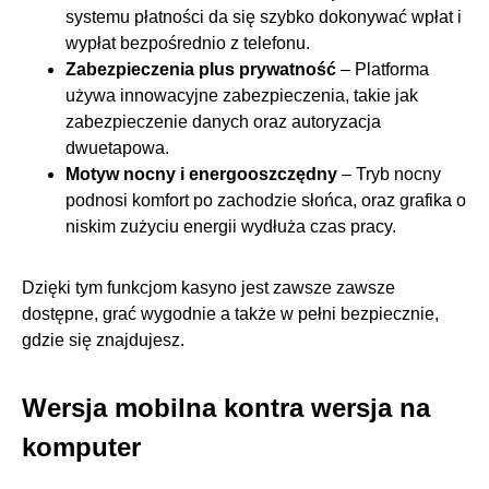
systemu płatności da się szybko dokonywać wpłat i
wypłat bezpośrednio z telefonu.
Zabezpieczenia plus prywatność
– Platforma
używa innowacyjne zabezpieczenia, takie jak
zabezpieczenie danych oraz autoryzacja
dwuetapowa.
Motyw nocny i energooszczędny
– Tryb nocny
podnosi komfort po zachodzie słońca, oraz grafika o
niskim zużyciu energii wydłuża czas pracy.
Dzięki tym funkcjom kasyno jest zawsze zawsze
dostępne, grać wygodnie a także w pełni bezpiecznie,
gdzie się znajdujesz.
Wersja mobilna kontra wersja na
komputer