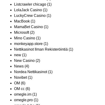
Listcrawler chicago
(1)
LolaJack Casino
(1)
LuckyCrew Casino
(1)
MacBook
(1)
MamaBet Casino
(1)
Microsoft
(2)
Mino Casino
(1)
monkeyapp.store
(1)
Nettikasinot Ilman Rekisteröintiä
(1)
new
(1)
New Casino
(2)
News
(4)
Nordea Nettikasinot
(1)
Novibet
(1)
OM
(6)
OM cc
(6)
omegle.im
(1)
omegle.pro
(1)