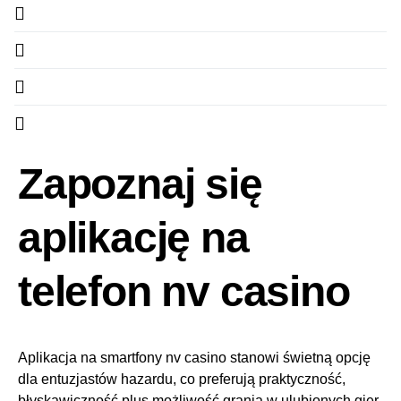
Zapoznaj się
aplikację na
telefon nv casino
Aplikacja na smartfony nv casino stanowi świetną opcję
dla entuzjastów hazardu, co preferują praktyczność,
błyskawiczność plus możliwość grania w ulubionych gier