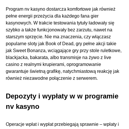
Program nv kasyno dostarcza komfortowe jak również
pełne energii przeżycia dla każdego fana gier
kasynowych. W trakcie testowania tytuły ładowały się
szybko a także funkcjonowały bez zarzutu, nawet na
starszym sprzęcie. Nie ma znaczenia, czy włączasz
popularne sloty jak Book of Dead, gry pełne akcji takie
jak Sweet Bonanza, wciągające gry przy stole ruletkowe,
blackjacka, bakarata, albo transmisje na żywo z live
casino z realnymi krupierami, oprogramowanie
gwarantuje świetną grafikę, natychmiastową reakcję jak
również niezawodne połączenie z serwerem.
Depozyty i wypłaty w w programie
nv kasyno
Operacje wpłat i wypłat przebiegają sprawnie – wpłaty i