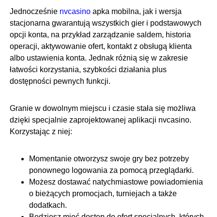
Jednocześnie
nvcasino
apka mobilna, jak i wersja
stacjonarna gwarantują wszystkich gier i podstawowych
opcji konta, na przykład zarządzanie saldem, historia
operacji, aktywowanie ofert, kontakt z obsługą klienta
albo ustawienia konta. Jednak różnią się w zakresie
łatwości korzystania, szybkości działania plus
dostępności pewnych funkcji.
Granie w dowolnym miejscu i czasie stała się możliwa
dzięki specjalnie zaprojektowanej aplikacji nvcasino.
Korzystając z niej:
Momentanie otworzysz swoje gry bez potrzeby
ponownego logowania za pomocą przeglądarki.
Możesz dostawać natychmiastowe powiadomienia
o bieżących promocjach, turniejach a także
dodatkach.
Będziesz mieć dostęp do ofert specjalnych, których