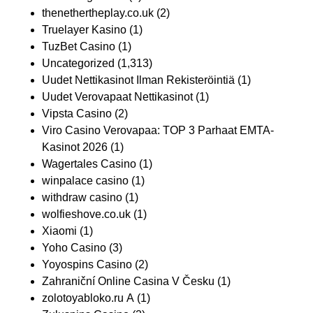
thenethertheplay.co.uk
(2)
Truelayer Kasino
(1)
TuzBet Casino
(1)
Uncategorized
(1,313)
Uudet Nettikasinot Ilman Rekisteröintiä
(1)
Uudet Verovapaat Nettikasinot
(1)
Vipsta Casino
(2)
Viro Casino Verovapaa: TOP 3 Parhaat EMTA-
Kasinot 2026
(1)
Wagertales Casino
(1)
winpalace casino
(1)
withdraw casino
(1)
wolfieshove.co.uk
(1)
Xiaomi
(1)
Yoho Casino
(3)
Yoyospins Casino
(2)
Zahraniční Online Casina V Česku
(1)
zolotoyabloko.ru A
(1)