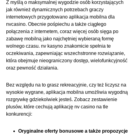
Z myślą o maksymalnej wygodzie osób korzystających
jak również dynamicznych potrzebach graczy
internetowych przygotowano aplikacja mobilna dla
nvcasino. Obecnie pośpiechu a także ciągłego
połączenia z internetem, coraz więcej osób sięga po
zabawę mobilną jako najchętniej wybieraną formę
wolnego czasu. nv kasyno znakomicie spełnia te
oczekiwania, zapewniając wszechstronne rozwiązanie,
która obejmuje nieograniczony dostęp, wielofunkcyjność
oraz pewność działania.
Bez względu na to grasz rekreacyjnie, czy też liczysz na
wysokie wygrane, aplikacja mobilna umożliwia wygodną
rozgrywkę gdziekolwiek jesteś. Zobacz zestawienie
plusów, które cechują aplikację nv casino na tle
konkurencji:
Oryginalne oferty bonusowe a także propozycje