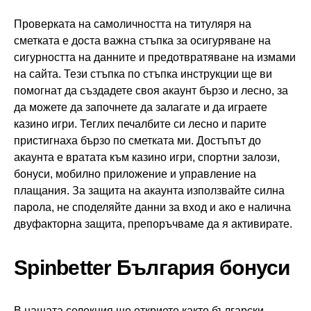
Проверката на самоличността на титуляря на
сметката е доста важна стъпка за осигуряване на
сигурността на данните и предотвратяване на измами
на сайта. Тези стъпка по стъпка инструкции ще ви
помогнат да създадете своя акаунт бързо и лесно, за
да можете да започнете да залагате и да играете
казино игри. Теглих печалбите си лесно и парите
пристигнаха бързо по сметката ми. Достъпът до
акаунта е вратата към казино игри, спортни залози,
бонуси, мобилно приложение и управление на
плащания. За защита на акаунта използвайте силна
парола, не споделяйте данни за вход и ако е налична
двуфакторна защита, препоръчваме да я активирате.
Spinbetter България бонуси
В нашата селекция ще откриете както български