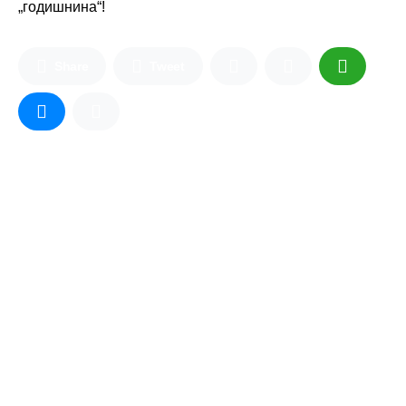
„годишнина“!
Share
Tweet