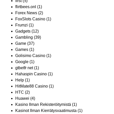
first
(5)
flirtbees.onl
(1)
Forex News
(2)
FoxSlots Casino
(1)
Frumzi
(1)
Gadgets
(12)
Gambling
(39)
Game
(37)
Games
(1)
Golisimo Casino
(1)
Google
(1)
gtbetfr net
(1)
Hahaspin Casino
(1)
Help
(1)
HitMate88 Casino
(1)
HTC
(2)
Huawei
(4)
Kasino Ilman Rekisteröitymistä
(1)
Kasinot Ilman Kierrätysvaatimusta
(1)