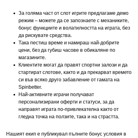
За голяма част от слот игрите предлагаме демо
режим – можете да се запознаете с механиките,
бонус функциите и волатилността на играта, без
да рискувате средства.
Така пестиш време и намираш най-добрите
цени, без да губиш часове в обикаляне по
магазините.
Клиентите могат да правят спортни залози и да
стартират слотове, както и да прекарват времето
си във всяко друго забавление от гамата на
Spinbetter.
Най-активните играчи получават
персонализирани оферти и статуси, за да
направят играта по-привлекателна както от
гледна точка на ползите, така и на страстта.
Нашият екип е публикувал пълните бонус условия в