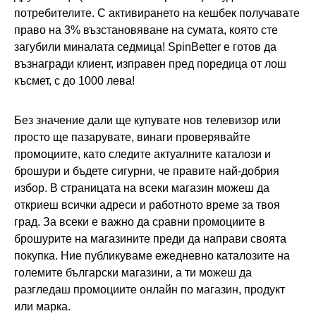
потребителите. С активирането на кешбек получавате
право на 3% възстановяване на сумата, която сте
загубили миналата седмица! SpinBetter е готов да
възнагради клиент, изправен пред поредица от лош
късмет, с до 1000 лева!
Без значение дали ще купувате нов телевизор или
просто ще пазарувате, винаги проверявайте
промоциите, като следите актуалните каталози и
брошури и бъдете сигурни, че правите най-добрия
избор. В страницата на всеки магазин можеш да
откриеш всички адреси и работното време за твоя
град. За всеки е важно да сравни промоциите в
брошурите на магазините преди да направи своята
покупка. Ние публикуваме ежедневно каталозите на
големите български магазини, а ти можеш да
разгледаш промоциите онлайн по магазин, продукт
или марка.