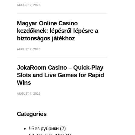
AUGUST 7, 2026
Magyar Online Casino
kezdőknek: lépésről lépésre a
biztonságos játékhoz
AUGUST 7, 2026
JokaRoom Casino – Quick‑Play
Slots and Live Games for Rapid
Wins
AUGUST 7, 2026
Categories
! Без рубрики
(2)