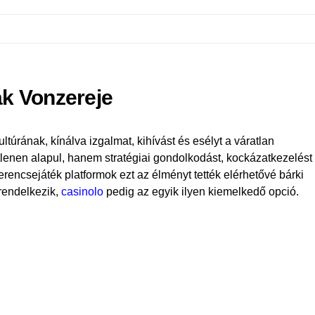
ak Vonzereje
túrának, kínálva izgalmat, kihívást és esélyt a váratlan
enen alapul, hanem stratégiai gondolkodást, kockázatkezelést
rencsejáték platformok ezt az élményt tették elérhetővé bárki
rendelkezik,
casinolo
pedig az egyik ilyen kiemelkedő opció.