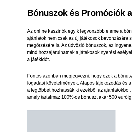
Bónuszok és Promóciók a
Az online kaszinók egyik legvonzóbb eleme a bón
ajánlatok nem csak az új játékosok bevonzására
megőrzésére is. Az üdvözlő bónuszok, az ingyenes
mind hozzájárulhatnak a játékosok nyerési esély
a játékidőt.
Fontos azonban megjegyezni, hogy ezek a bónuszok
fogadási követelmények. Alapos tájékozódás és a 
a legtöbbet hozhassák ki ezekből az ajánlatokból
amely tartalmaz 100%-os bónuszt akár 500 euróig,