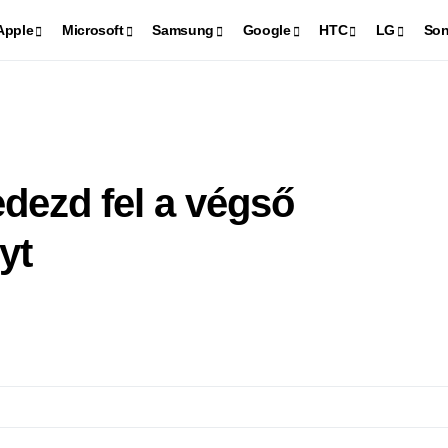
Apple
Microsoft
Samsung
Google
HTC
LG
So
dezd fel a végső
yt