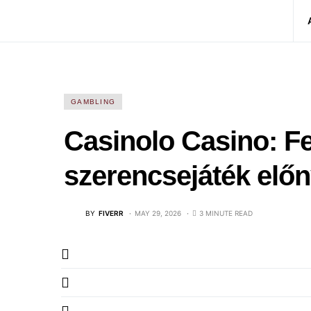
GAMBLING
Casinolo Casino: Fe
szerencsejáték előn
BY
FIVERR
MAY 29, 2026
3 MINUTE READ