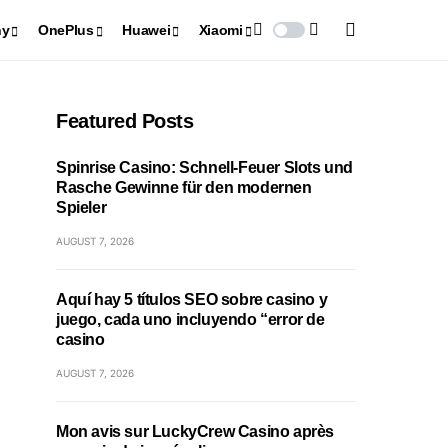
ny
OnePlus
Huawei
Xiaomi
Featured Posts
Spinrise Casino: Schnell‑Feuer Slots und
Rasche Gewinne für den modernen
Spieler
AUGUST 7, 2026
Aquí hay 5 títulos SEO sobre casino y
juego, cada uno incluyendo “error de
casino
AUGUST 7, 2026
Mon avis sur LuckyCrew Casino après