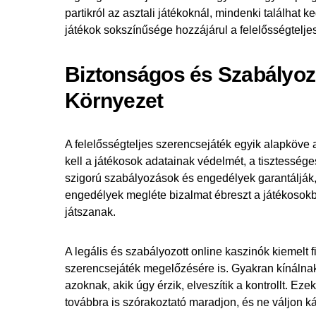
partikról az asztali játékoknál, mindenki találhat ke
játékok sokszínűsége hozzájárul a felelősségtelje
Biztonságos és Szabályoz
Környezet
A felelősségteljes szerencsejáték egyik alapköve 
kell a játékosok adatainak védelmét, a tisztessége
szigorú szabályozások és engedélyek garantálják,
engedélyek megléte bizalmat ébreszt a játékosok
játszanak.
A legális és szabályozott online kaszinók kiemelt 
szerencsejáték megelőzésére is. Gyakran kínálnak
azoknak, akik úgy érzik, elveszítik a kontrollt. Ez
továbbra is szórakoztató maradjon, és ne váljon k