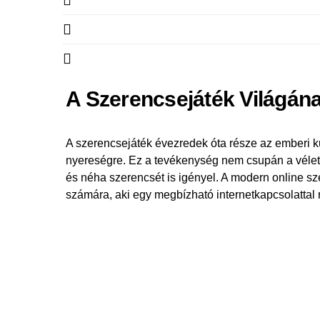
A Szerencsejáték Világán
A szerencsejáték évezredek óta része az emberi kul
nyereségre. Ez a tevékenység nem csupán a véletl
és néha szerencsét is igényel. A modern online sze
számára, aki egy megbízható internetkapcsolattal 