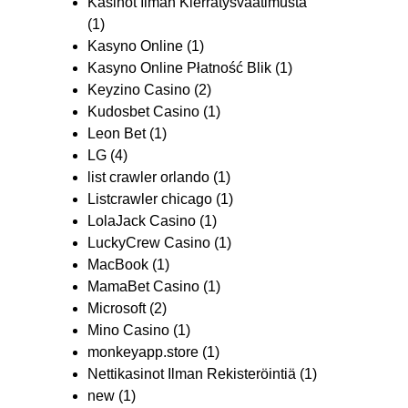
Kasinot Ilman Kierrätysvaatimusta
(1)
Kasyno Online
(1)
Kasyno Online Płatność Blik
(1)
Keyzino Casino
(2)
Kudosbet Casino
(1)
Leon Bet
(1)
LG
(4)
list crawler orlando
(1)
Listcrawler chicago
(1)
LolaJack Casino
(1)
LuckyCrew Casino
(1)
MacBook
(1)
MamaBet Casino
(1)
Microsoft
(2)
Mino Casino
(1)
monkeyapp.store
(1)
Nettikasinot Ilman Rekisteröintiä
(1)
new
(1)