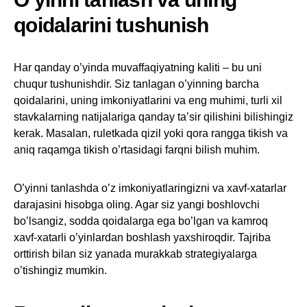
qoidalarini tushunish
Har qanday o’yinda muvaffaqiyatning kaliti – bu uni
chuqur tushunishdir. Siz tanlagan o’yinning barcha
qoidalarini, uning imkoniyatlarini va eng muhimi, turli xil
stavkalarning natijalariga qanday ta’sir qilishini bilishingiz
kerak. Masalan, ruletkada qizil yoki qora rangga tikish va
aniq raqamga tikish o’rtasidagi farqni bilish muhim.
O’yinni tanlashda o’z imkoniyatlaringizni va xavf-xatarlar
darajasini hisobga oling. Agar siz yangi boshlovchi
bo’lsangiz, sodda qoidalarga ega bo’lgan va kamroq
xavf-xatarli o’yinlardan boshlash yaxshiroqdir. Tajriba
orttirish bilan siz yanada murakkab strategiyalarga
o’tishingiz mumkin.