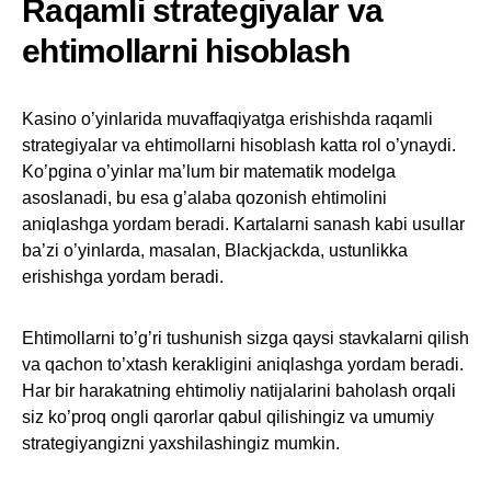
Raqamli strategiyalar va
ehtimollarni hisoblash
Kasino o’yinlarida muvaffaqiyatga erishishda raqamli
strategiyalar va ehtimollarni hisoblash katta rol o’ynaydi.
Ko’pgina o’yinlar ma’lum bir matematik modelga
asoslanadi, bu esa g’alaba qozonish ehtimolini
aniqlashga yordam beradi. Kartalarni sanash kabi usullar
ba’zi o’yinlarda, masalan, Blackjackda, ustunlikka
erishishga yordam beradi.
Ehtimollarni to’g’ri tushunish sizga qaysi stavkalarni qilish
va qachon to’xtash kerakligini aniqlashga yordam beradi.
Har bir harakatning ehtimoliy natijalarini baholash orqali
siz ko’proq ongli qarorlar qabul qilishingiz va umumiy
strategiyangizni yaxshilashingiz mumkin.