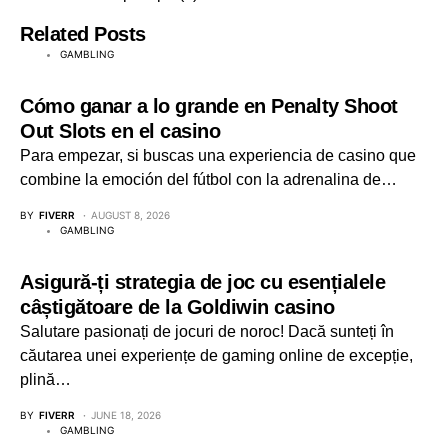
Related Posts
GAMBLING
Cómo ganar a lo grande en Penalty Shoot
Out Slots en el casino
Para empezar, si buscas una experiencia de casino que
combine la emoción del fútbol con la adrenalina de…
BY
FIVERR
AUGUST 8, 2026
GAMBLING
Asigură-ți strategia de joc cu esențialele
câștigătoare de la Goldiwin casino
Salutare pasionați de jocuri de noroc! Dacă sunteți în
căutarea unei experiențe de gaming online de excepție,
plină…
BY
FIVERR
JUNE 18, 2026
GAMBLING