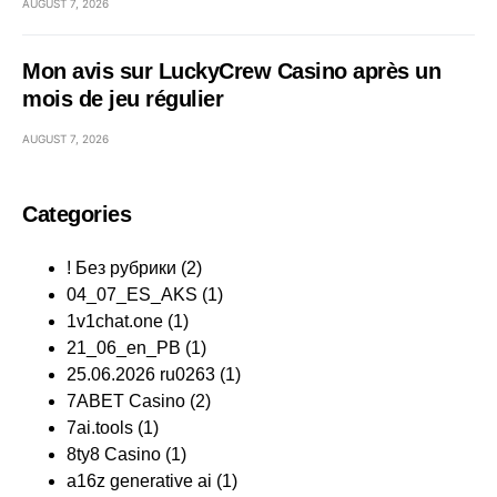
AUGUST 7, 2026
Mon avis sur LuckyCrew Casino après un
mois de jeu régulier
AUGUST 7, 2026
Categories
! Без рубрики
(2)
04_07_ES_AKS
(1)
1v1chat.one
(1)
21_06_en_PB
(1)
25.06.2026 ru0263
(1)
7ABET Casino
(2)
7ai.tools
(1)
8ty8 Casino
(1)
a16z generative ai
(1)