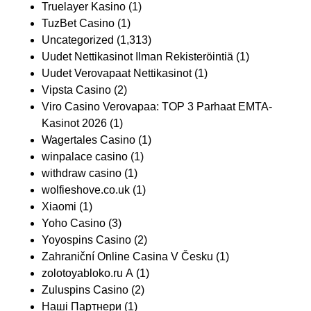
Truelayer Kasino
(1)
TuzBet Casino
(1)
Uncategorized
(1,313)
Uudet Nettikasinot Ilman Rekisteröintiä
(1)
Uudet Verovapaat Nettikasinot
(1)
Vipsta Casino
(2)
Viro Casino Verovapaa: TOP 3 Parhaat EMTA-
Kasinot 2026
(1)
Wagertales Casino
(1)
winpalace casino
(1)
withdraw casino
(1)
wolfieshove.co.uk
(1)
Xiaomi
(1)
Yoho Casino
(3)
Yoyospins Casino
(2)
Zahraniční Online Casina V Česku
(1)
zolotoyabloko.ru A
(1)
Zuluspins Casino
(2)
Наші Партнери
(1)