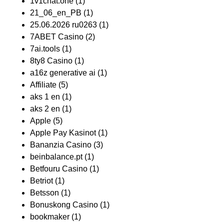
1v1chat.one
(1)
21_06_en_PB
(1)
25.06.2026 ru0263
(1)
7ABET Casino
(2)
7ai.tools
(1)
8ty8 Casino
(1)
a16z generative ai
(1)
Affiliate
(5)
aks 1 en
(1)
aks 2 en
(1)
Apple
(5)
Apple Pay Kasinot
(1)
Bananzia Casino
(3)
beinbalance.pt
(1)
Betfouru Casino
(1)
Betriot
(1)
Betsson
(1)
Bonuskong Casino
(1)
bookmaker
(1)