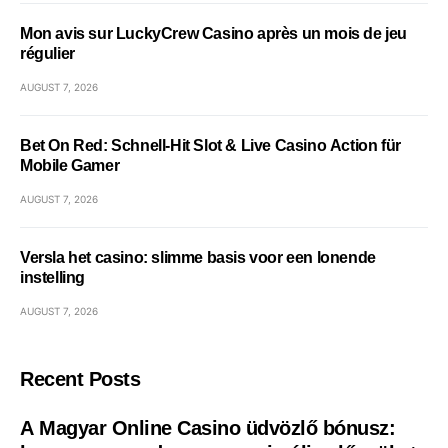
Mon avis sur LuckyCrew Casino après un mois de jeu
régulier
AUGUST 7, 2026
Bet On Red: Schnell‑Hit Slot & Live Casino Action für
Mobile Gamer
AUGUST 7, 2026
Versla het casino: slimme basis voor een lonende
instelling
AUGUST 7, 2026
Recent Posts
A Magyar Online Casino üdvözlő bónusz: