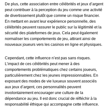
De plus, cette association entre célébrités et jeux d’argent
peut contribuer à la perception du jeu comme une activité
de divertissement plutôt que comme un risque financier.
En mettant en avant leur expérience personnelle, des
célébrités peuvent rassurer le public sur la légitimité et la
sécurité des plateformes de jeux. Cela peut également
normaliser les comportements de jeu, attirant ainsi de
nouveaux joueurs vers les casinos en ligne et physiques.
Cependant, cette influence n’est pas sans risques.
L’impact de ces célébrités peut mener à des
comportements problématiques chez certains joueurs,
particulièrement chez les jeunes impressionnables. En
exposant des modes de vie luxueux souvent associés
aux jeux d’argent, ces personnalités peuvent
involontairement encourager une culture de la
dépendance au jeu. Il est donc crucial de réfléchir à la
responsabilité éthique qui accompagne cette influence.