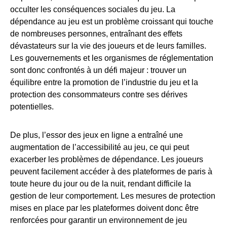
occulter les conséquences sociales du jeu. La
dépendance au jeu est un problème croissant qui touche
de nombreuses personnes, entraînant des effets
dévastateurs sur la vie des joueurs et de leurs familles.
Les gouvernements et les organismes de réglementation
sont donc confrontés à un défi majeur : trouver un
équilibre entre la promotion de l’industrie du jeu et la
protection des consommateurs contre ses dérives
potentielles.
De plus, l’essor des jeux en ligne a entraîné une
augmentation de l’accessibilité au jeu, ce qui peut
exacerber les problèmes de dépendance. Les joueurs
peuvent facilement accéder à des plateformes de paris à
toute heure du jour ou de la nuit, rendant difficile la
gestion de leur comportement. Les mesures de protection
mises en place par les plateformes doivent donc être
renforcées pour garantir un environnement de jeu