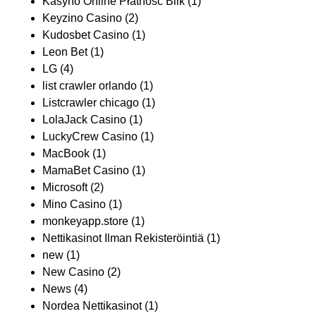
Kasyno Online Płatność Blik
(1)
Keyzino Casino
(2)
Kudosbet Casino
(1)
Leon Bet
(1)
LG
(4)
list crawler orlando
(1)
Listcrawler chicago
(1)
LolaJack Casino
(1)
LuckyCrew Casino
(1)
MacBook
(1)
MamaBet Casino
(1)
Microsoft
(2)
Mino Casino
(1)
monkeyapp.store
(1)
Nettikasinot Ilman Rekisteröintiä
(1)
new
(1)
New Casino
(2)
News
(4)
Nordea Nettikasinot
(1)