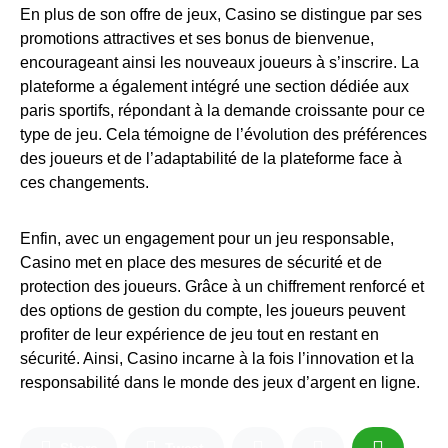
En plus de son offre de jeux, Casino se distingue par ses
promotions attractives et ses bonus de bienvenue,
encourageant ainsi les nouveaux joueurs à s’inscrire. La
plateforme a également intégré une section dédiée aux
paris sportifs, répondant à la demande croissante pour ce
type de jeu. Cela témoigne de l’évolution des préférences
des joueurs et de l’adaptabilité de la plateforme face à
ces changements.
Enfin, avec un engagement pour un jeu responsable,
Casino met en place des mesures de sécurité et de
protection des joueurs. Grâce à un chiffrement renforcé et
des options de gestion du compte, les joueurs peuvent
profiter de leur expérience de jeu tout en restant en
sécurité. Ainsi, Casino incarne à la fois l’innovation et la
responsabilité dans le monde des jeux d’argent en ligne.