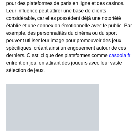
pour des plateformes de paris en ligne et des casinos.
Leur influence peut attirer une base de clients
considérable, car elles possèdent déjà une notoriété
établie et une connexion émotionnelle avec le public. Par
exemple, des personnalités du cinéma ou du sport
peuvent utiliser leur image pour promouvoir des jeux
spécifiques, créant ainsi un engouement autour de ces
derniers. C’est ici que des plateformes comme
casoola fr
entrent en jeu, en attirant des joueurs avec leur vaste
sélection de jeux.