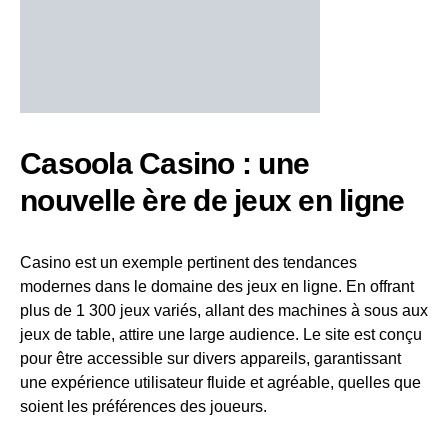
Casoola Casino : une
nouvelle ère de jeux en ligne
Casino est un exemple pertinent des tendances
modernes dans le domaine des jeux en ligne. En offrant
plus de 1 300 jeux variés, allant des machines à sous aux
jeux de table, attire une large audience. Le site est conçu
pour être accessible sur divers appareils, garantissant
une expérience utilisateur fluide et agréable, quelles que
soient les préférences des joueurs.