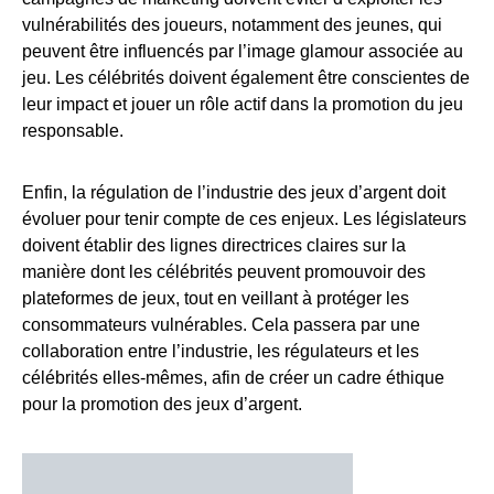
vulnérabilités des joueurs, notamment des jeunes, qui
peuvent être influencés par l’image glamour associée au
jeu. Les célébrités doivent également être conscientes de
leur impact et jouer un rôle actif dans la promotion du jeu
responsable.
Enfin, la régulation de l’industrie des jeux d’argent doit
évoluer pour tenir compte de ces enjeux. Les législateurs
doivent établir des lignes directrices claires sur la
manière dont les célébrités peuvent promouvoir des
plateformes de jeux, tout en veillant à protéger les
consommateurs vulnérables. Cela passera par une
collaboration entre l’industrie, les régulateurs et les
célébrités elles-mêmes, afin de créer un cadre éthique
pour la promotion des jeux d’argent.