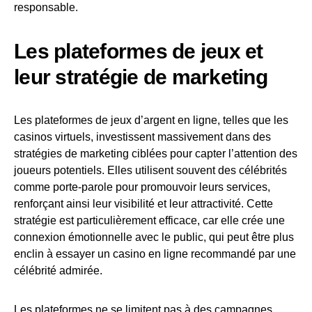
responsable.
Les plateformes de jeux et
leur stratégie de marketing
Les plateformes de jeux d’argent en ligne, telles que les
casinos virtuels, investissent massivement dans des
stratégies de marketing ciblées pour capter l’attention des
joueurs potentiels. Elles utilisent souvent des célébrités
comme porte-parole pour promouvoir leurs services,
renforçant ainsi leur visibilité et leur attractivité. Cette
stratégie est particulièrement efficace, car elle crée une
connexion émotionnelle avec le public, qui peut être plus
enclin à essayer un casino en ligne recommandé par une
célébrité admirée.
Les plateformes ne se limitent pas à des campagnes