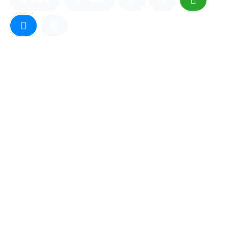
Share
Tweet