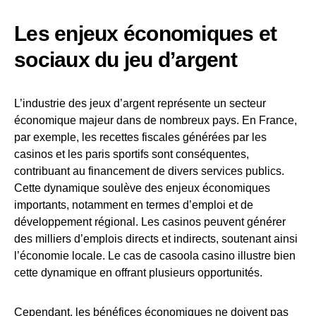
Les enjeux économiques et
sociaux du jeu d’argent
L’industrie des jeux d’argent représente un secteur
économique majeur dans de nombreux pays. En France,
par exemple, les recettes fiscales générées par les
casinos et les paris sportifs sont conséquentes,
contribuant au financement de divers services publics.
Cette dynamique soulève des enjeux économiques
importants, notamment en termes d’emploi et de
développement régional. Les casinos peuvent générer
des milliers d’emplois directs et indirects, soutenant ainsi
l’économie locale. Le cas de casoola casino illustre bien
cette dynamique en offrant plusieurs opportunités.
Cependant, les bénéfices économiques ne doivent pas