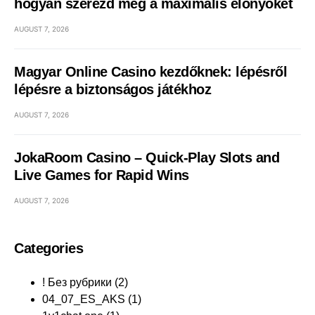
hogyan szerezd meg a maximális előnyöket
AUGUST 7, 2026
Magyar Online Casino kezdőknek: lépésről
lépésre a biztonságos játékhoz
AUGUST 7, 2026
JokaRoom Casino – Quick‑Play Slots and
Live Games for Rapid Wins
AUGUST 7, 2026
Categories
! Без рубрики
(2)
04_07_ES_AKS
(1)