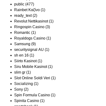
public
(477)
Rainbet Καζίνο
(1)
ready_text
(2)
Revolut Nettikasinot
(1)
Ringospin Casino
(3)
Romantic
(1)
Royaldogs Casino
(1)
Samsung
(9)
securitysignal AU
(1)
sh en 16
(1)
Siirto Kasinot
(1)
Siru Mobile Kasinot
(1)
slim gr
(1)
Slot Online Soldi Veri
(1)
Socializing
(1)
Sony
(2)
Spin Formula Casino
(1)
Spinita Casino
(1)