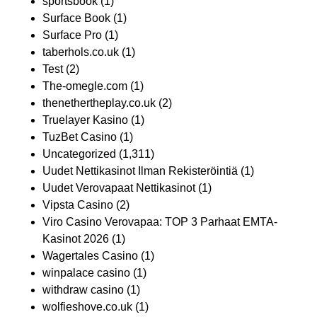
sportsbook
(1)
Surface Book
(1)
Surface Pro
(1)
taberhols.co.uk
(1)
Test
(2)
The-omegle.com
(1)
thenethertheplay.co.uk
(2)
Truelayer Kasino
(1)
TuzBet Casino
(1)
Uncategorized
(1,311)
Uudet Nettikasinot Ilman Rekisteröintiä
(1)
Uudet Verovapaat Nettikasinot
(1)
Vipsta Casino
(2)
Viro Casino Verovapaa: TOP 3 Parhaat EMTA-
Kasinot 2026
(1)
Wagertales Casino
(1)
winpalace casino
(1)
withdraw casino
(1)
wolfieshove.co.uk
(1)