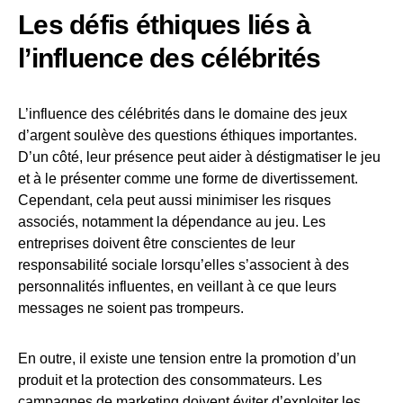
Les défis éthiques liés à
l’influence des célébrités
L’influence des célébrités dans le domaine des jeux
d’argent soulève des questions éthiques importantes.
D’un côté, leur présence peut aider à déstigmatiser le jeu
et à le présenter comme une forme de divertissement.
Cependant, cela peut aussi minimiser les risques
associés, notamment la dépendance au jeu. Les
entreprises doivent être conscientes de leur
responsabilité sociale lorsqu’elles s’associent à des
personnalités influentes, en veillant à ce que leurs
messages ne soient pas trompeurs.
En outre, il existe une tension entre la promotion d’un
produit et la protection des consommateurs. Les
campagnes de marketing doivent éviter d’exploiter les