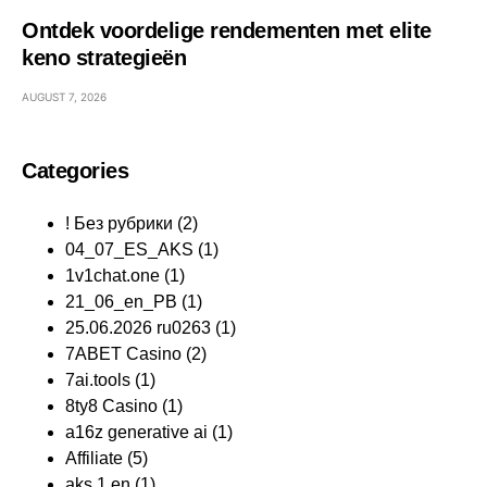
Ontdek voordelige rendementen met elite
keno strategieën
AUGUST 7, 2026
Categories
! Без рубрики
(2)
04_07_ES_AKS
(1)
1v1chat.one
(1)
21_06_en_PB
(1)
25.06.2026 ru0263
(1)
7ABET Casino
(2)
7ai.tools
(1)
8ty8 Casino
(1)
a16z generative ai
(1)
Affiliate
(5)
aks 1 en
(1)