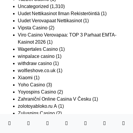
Uncategorized
(1,310)
Uudet Nettikasinot Ilman Rekisteröintiä
(1)
Uudet Verovapaat Nettikasinot
(1)
Vipsta Casino
(2)
Viro Casino Verovapaa: TOP 3 Parhaat EMTA-
Kasinot 2026
(1)
Wagertales Casino
(1)
winpalace casino
(1)
withdraw casino
(1)
wolfieshove.co.uk
(1)
Xiaomi
(1)
Yoho Casino
(3)
Yoyospins Casino
(2)
Zahraniční Online Casina V Česku
(1)
zolotoyabloko.ru A
(1)
Zuluspins Casino
(2)
Наші Партнери
(1)
Related Posts