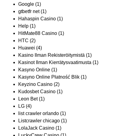
Google
(1)
gtbetfr net
(1)
Hahaspin Casino
(1)
Help
(1)
HitMate88 Casino
(1)
HTC
(2)
Huawei
(4)
Kasino Ilman Rekisteröitymistä
(1)
Kasinot Ilman Kierrätysvaatimusta
(1)
Kasyno Online
(1)
Kasyno Online Płatność Blik
(1)
Keyzino Casino
(2)
Kudosbet Casino
(1)
Leon Bet
(1)
LG
(4)
list crawler orlando
(1)
Listcrawler chicago
(1)
LolaJack Casino
(1)
LuckyCrew Casino
(1)