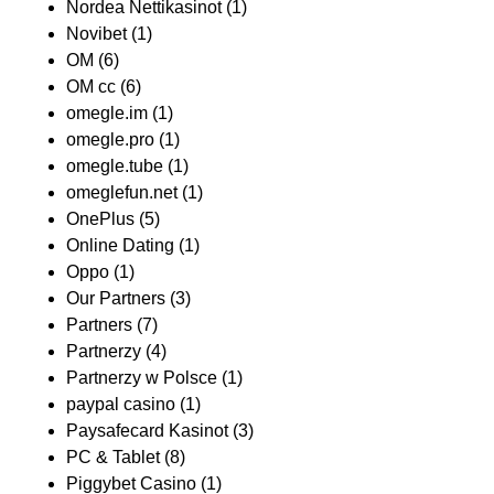
Nordea Nettikasinot
(1)
Novibet
(1)
OM
(6)
OM cc
(6)
omegle.im
(1)
omegle.pro
(1)
omegle.tube
(1)
omeglefun.net
(1)
OnePlus
(5)
Online Dating
(1)
Oppo
(1)
Our Partners
(3)
Partners
(7)
Partnerzy
(4)
Partnerzy w Polsce
(1)
paypal casino
(1)
Paysafecard Kasinot
(3)
PC & Tablet
(8)
Piggybet Casino
(1)