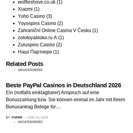
wolfieshove.co.uk
(1)
Xiaomi
(1)
Yoho Casino
(3)
Yoyospins Casino
(2)
Zahraniční Online Casina V Česku
(1)
zolotoyabloko.ru A
(1)
Zuluspins Casino
(2)
Наші Партнери
(1)
Related Posts
UNCATEGORIZED
Beste PayPal Casinos in Deutschland 2026
Ein (notfalls einklagbarer) Anspruch auf eine
Bonuszahlung bzw. Sie können einmal im Jahr mit Ihrem
Bonusantrag Belege für…
BY
FIVERR
JUNE 23, 2026
UNCATEGORIZED