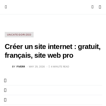
UNCATEGORIZED
Créer un site internet : gratuit,
français, site web pro
BY
FIVERR
MAY 29, 2026
4 MINUTE READ