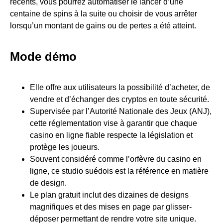
récents, vous pourrez automatiser le lancer d’une
centaine de spins à la suite ou choisir de vous arrêter
lorsqu’un montant de gains ou de pertes a été atteint.
Mode démo
Elle offre aux utilisateurs la possibilité d’acheter, de
vendre et d’échanger des cryptos en toute sécurité.
Supervisée par l’Autorité Nationale des Jeux (ANJ),
cette réglementation vise à garantir que chaque
casino en ligne fiable respecte la législation et
protège les joueurs.
Souvent considéré comme l’orfèvre du casino en
ligne, ce studio suédois est la référence en matière
de design.
Le plan gratuit inclut des dizaines de designs
magnifiques et des mises en page par glisser-
déposer permettant de rendre votre site unique.