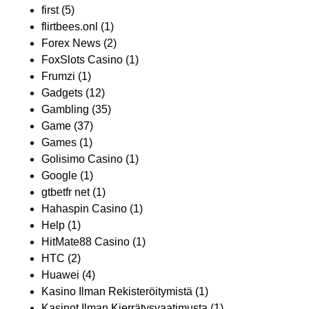
first
(5)
flirtbees.onl
(1)
Forex News
(2)
FoxSlots Casino
(1)
Frumzi
(1)
Gadgets
(12)
Gambling
(35)
Game
(37)
Games
(1)
Golisimo Casino
(1)
Google
(1)
gtbetfr net
(1)
Hahaspin Casino
(1)
Help
(1)
HitMate88 Casino
(1)
HTC
(2)
Huawei
(4)
Kasino Ilman Rekisteröitymistä
(1)
Kasinot Ilman Kierrätysvaatimusta
(1)