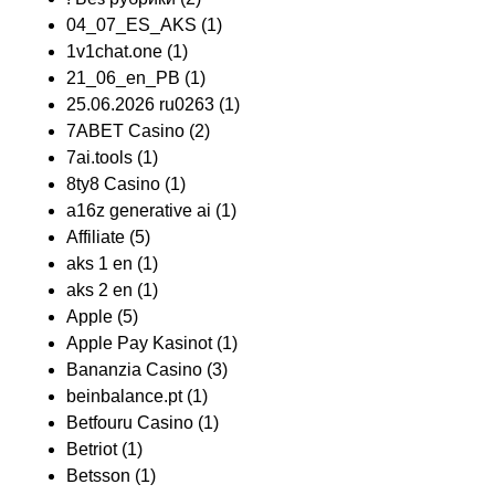
04_07_ES_AKS
(1)
1v1chat.one
(1)
21_06_en_PB
(1)
25.06.2026 ru0263
(1)
7ABET Casino
(2)
7ai.tools
(1)
8ty8 Casino
(1)
a16z generative ai
(1)
Affiliate
(5)
aks 1 en
(1)
aks 2 en
(1)
Apple
(5)
Apple Pay Kasinot
(1)
Bananzia Casino
(3)
beinbalance.pt
(1)
Betfouru Casino
(1)
Betriot
(1)
Betsson
(1)