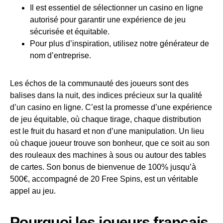
Il est essentiel de sélectionner un casino en ligne
autorisé pour garantir une expérience de jeu
sécurisée et équitable.
Pour plus d’inspiration, utilisez notre générateur de
nom d’entreprise.
Les échos de la communauté des joueurs sont des
balises dans la nuit, des indices précieux sur la qualité
d’un casino en ligne. C’est la promesse d’une expérience
de jeu équitable, où chaque tirage, chaque distribution
est le fruit du hasard et non d’une manipulation. Un lieu
où chaque joueur trouve son bonheur, que ce soit au son
des rouleaux des machines à sous ou autour des tables
de cartes. Son bonus de bienvenue de 100% jusqu’à
500€, accompagné de 20 Free Spins, est un véritable
appel au jeu.
Pourquoi les joueurs français