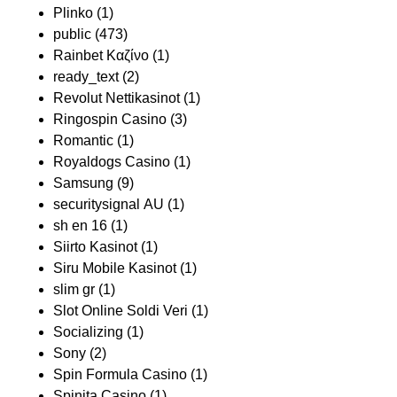
Plinko
(1)
public
(473)
Rainbet Καζίνο
(1)
ready_text
(2)
Revolut Nettikasinot
(1)
Ringospin Casino
(3)
Romantic
(1)
Royaldogs Casino
(1)
Samsung
(9)
securitysignal AU
(1)
sh en 16
(1)
Siirto Kasinot
(1)
Siru Mobile Kasinot
(1)
slim gr
(1)
Slot Online Soldi Veri
(1)
Socializing
(1)
Sony
(2)
Spin Formula Casino
(1)
Spinita Casino
(1)