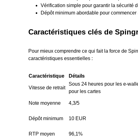
Vérification simple pour garantir la sécurité 
Dépôt minimum abordable pour commencer à 
Caractéristiques clés de Spin
Pour mieux comprendre ce qui fait la force de Spi
caractéristiques essentielles :
Caractéristique
Détails
Sous 24 heures pour les e-wallet
Vitesse de retrait
pour les cartes
Note moyenne
4,3/5
Dépôt minimum
10 EUR
RTP moyen
96,1%