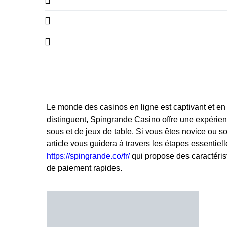
Le monde des casinos en ligne est captivant et en
distinguent, Spingrande Casino offre une expérien
sous et de jeux de table. Si vous êtes novice ou s
article vous guidera à travers les étapes essentie
https://spingrande.co/fr/
qui propose des caractérist
de paiement rapides.