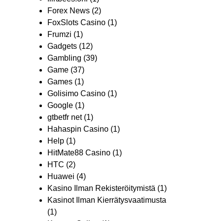
Forex News
(2)
FoxSlots Casino
(1)
Frumzi
(1)
Gadgets
(12)
Gambling
(39)
Game
(37)
Games
(1)
Golisimo Casino
(1)
Google
(1)
gtbetfr net
(1)
Hahaspin Casino
(1)
Help
(1)
HitMate88 Casino
(1)
HTC
(2)
Huawei
(4)
Kasino Ilman Rekisteröitymistä
(1)
Kasinot Ilman Kierrätysvaatimusta
(1)