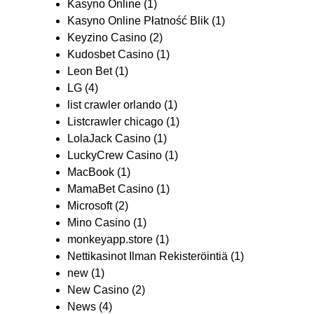
Kasyno Online
(1)
Kasyno Online Płatność Blik
(1)
Keyzino Casino
(2)
Kudosbet Casino
(1)
Leon Bet
(1)
LG
(4)
list crawler orlando
(1)
Listcrawler chicago
(1)
LolaJack Casino
(1)
LuckyCrew Casino
(1)
MacBook
(1)
MamaBet Casino
(1)
Microsoft
(2)
Mino Casino
(1)
monkeyapp.store
(1)
Nettikasinot Ilman Rekisteröintiä
(1)
new
(1)
New Casino
(2)
News
(4)