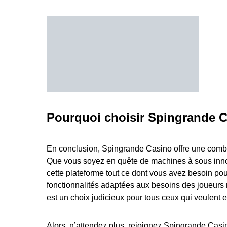
Pourquoi choisir Spingrande 
En conclusion, Spingrande Casino offre une combin
Que vous soyez en quête de machines à sous innov
cette plateforme tout ce dont vous avez besoin pou
fonctionnalités adaptées aux besoins des joueurs
est un choix judicieux pour tous ceux qui veulent 
Alors, n’attendez plus, rejoignez Spingrande Cas