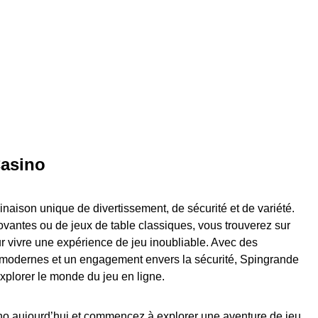
Casino
aison unique de divertissement, de sécurité et de variété.
antes ou de jeux de table classiques, vous trouverez sur
r vivre une expérience de jeu inoubliable. Avec des
 modernes et un engagement envers la sécurité, Spingrande
explorer le monde du jeu en ligne.
ino aujourd’hui et commencez à explorer une aventure de jeu