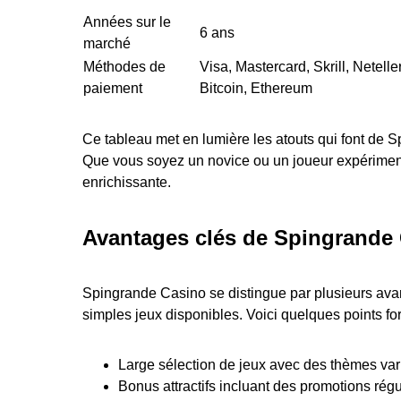
Années sur le
6 ans
marché
Méthodes de
Visa, Mastercard, Skrill, Netelle
paiement
Bitcoin, Ethereum
Ce tableau met en lumière les atouts qui font de S
Que vous soyez un novice ou un joueur expériment
enrichissante.
Avantages clés de Spingrande
Spingrande Casino se distingue par plusieurs avan
simples jeux disponibles. Voici quelques points for
Large sélection de jeux avec des thèmes var
Bonus attractifs incluant des promotions rég