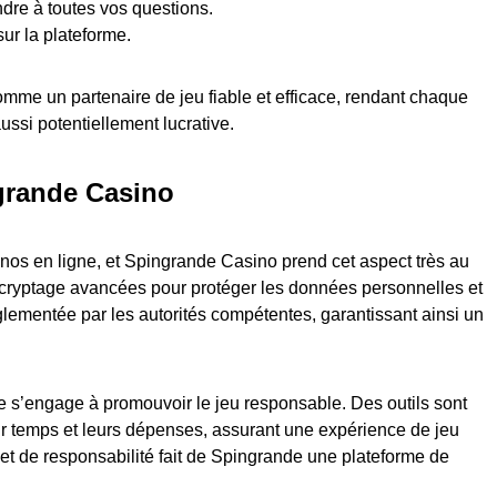
ndre à toutes vos questions.
sur la plateforme.
mme un partenaire de jeu fiable et efficace, rendant chaque
ssi potentiellement lucrative.
ngrande Casino
inos en ligne, et Spingrande Casino prend cet aspect très au
e cryptage avancées pour protéger les données personnelles et
réglementée par les autorités compétentes, garantissant ainsi un
e s’engage à promouvoir le jeu responsable. Des outils sont
eur temps et leurs dépenses, assurant une expérience de jeu
et de responsabilité fait de Spingrande une plateforme de