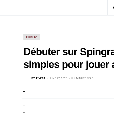
PUBLIC
Débuter sur Spingr
simples pour jouer
BY
FIVERR
JUNE 27, 2026
4 MINUTE READ