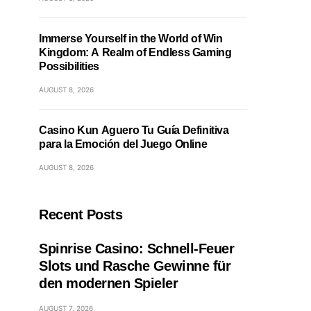
Immerse Yourself in the World of Win
Kingdom: A Realm of Endless Gaming
Possibilities
AUGUST 8, 2026
Casino Kun Aguero Tu Guía Definitiva
para la Emoción del Juego Online
AUGUST 8, 2026
Recent Posts
Spinrise Casino: Schnell‑Feuer
Slots und Rasche Gewinne für
den modernen Spieler
AUGUST 7, 2026