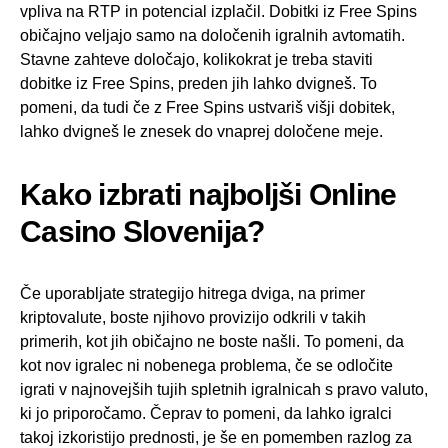
vpliva na RTP in potencial izplačil. Dobitki iz Free Spins
običajno veljajo samo na določenih igralnih avtomatih.
Stavne zahteve določajo, kolikokrat je treba staviti
dobitke iz Free Spins, preden jih lahko dvigneš. To
pomeni, da tudi če z Free Spins ustvariš višji dobitek,
lahko dvigneš le znesek do vnaprej določene meje.
Kako izbrati najboljši Online
Casino Slovenija?
Če uporabljate strategijo hitrega dviga, na primer
kriptovalute, boste njihovo provizijo odkrili v takih
primerih, kot jih običajno ne boste našli. To pomeni, da
kot nov igralec ni nobenega problema, če se odločite
igrati v najnovejših tujih spletnih igralnicah s pravo valuto,
ki jo priporočamo. Čeprav to pomeni, da lahko igralci
takoj izkoristijo prednosti, je še en pomemben razlog za