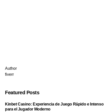
Author
fiverr
Featured Posts
Kinbet Casino: Experiencia de Juego Rápido e Intenso
para el Jugador Moderno