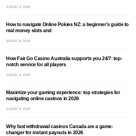
AUGUST 6, 2026
How to navigate Online Pokies NZ: a beginner’s guide to
real money slots and
AUGUST 6, 2026
How Fair Go Casino Australia supports you 24/7: top-
notch service for all players
AUGUST 6, 2026
Maximize your gaming experience: top strategies for
navigating online casinos in 2026
AUGUST 6, 2026
Why fast withdrawal casinos Canada are a game-
changer for instant payouts in 2026