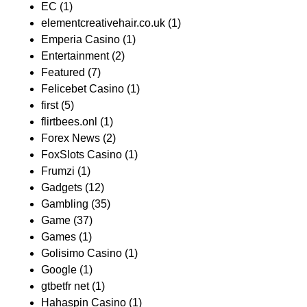
EC
(1)
elementcreativehair.co.uk
(1)
Emperia Casino
(1)
Entertainment
(2)
Featured
(7)
Felicebet Casino
(1)
first
(5)
flirtbees.onl
(1)
Forex News
(2)
FoxSlots Casino
(1)
Frumzi
(1)
Gadgets
(12)
Gambling
(35)
Game
(37)
Games
(1)
Golisimo Casino
(1)
Google
(1)
gtbetfr net
(1)
Hahaspin Casino
(1)