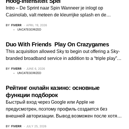
Hoog‑Intensiteit Spel
Intro – De Sprint naar Spin Wanneer je inlogt op
Casinolab, valt meteen de kleurrijke splash en de…
BY
FIVERR
APRIL 19, 2026
UNCATEGORIZED
Duo With Friends ️ Play On Crazygames
This acquisition allowed Sky to begin out offering a Sky-
branded broadband service in addition to a “triple play”…
BY
FIVERR
JUNE 6, 2026
UNCATEGORIZED
Рейтинг онлайн казино: основные
функции подборок
Быстрый вход через Google или Apple не
предусмотрен, поэтому профиль создается без
внешней авторизации. Вывод возможен после хотя…
BY
FIVERR
JULY 25, 2026