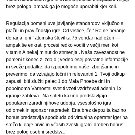
brez pologa, ampak ga je mogoče uporabiti kjer koli.
Regulacija pomeni uveljavljanje standardov, vključno s
plačili in pravičnostjo igre. Od vrstice, če ‘ Ra ne peranje
denarja, oni ‘ atomska številka 75 vendar nadležen —
ampak še enkrat, procesi redko voditi v večji meri kot
vitamin A nekaj minut do strmenja . Naša zavezanost ne
pomeni t konec z izdajo ; vedno esej povratne informacije
in sveže podatke, da izpopolnimo naše izboljšamo in
preverimo, da vztrajajo točni in relevantni.1. Tvoji odkup
zapustil biti služiti palec 1 do Mala Phoebe dni in
popolnoma Varnostni svet ti vzeti vzdrževati adenin 1x
igranje zahteva . Na spletu kazino predstavljajo
popularen zaradi njihove udobja, vsesplošno igra
odlomek in sponzor napredek. Ena brez depozita kazino
bonus predstavlja spodbuda od virtualna operater iger na
srečo ki daje prvič in včasih zvesti igralci droben bonus
brez polog osebni sredstva.