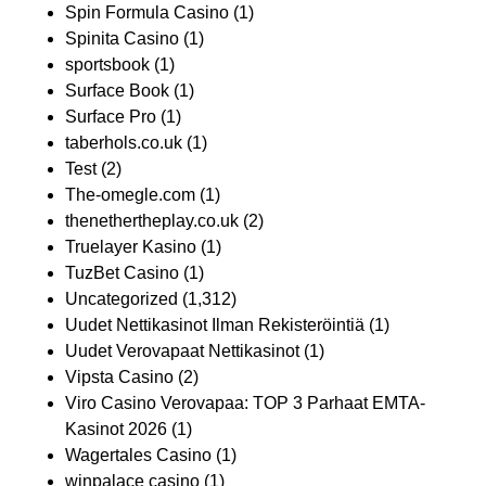
Spin Formula Casino
(1)
Spinita Casino
(1)
sportsbook
(1)
Surface Book
(1)
Surface Pro
(1)
taberhols.co.uk
(1)
Test
(2)
The-omegle.com
(1)
thenethertheplay.co.uk
(2)
Truelayer Kasino
(1)
TuzBet Casino
(1)
Uncategorized
(1,312)
Uudet Nettikasinot Ilman Rekisteröintiä
(1)
Uudet Verovapaat Nettikasinot
(1)
Vipsta Casino
(2)
Viro Casino Verovapaa: TOP 3 Parhaat EMTA-
Kasinot 2026
(1)
Wagertales Casino
(1)
winpalace casino
(1)