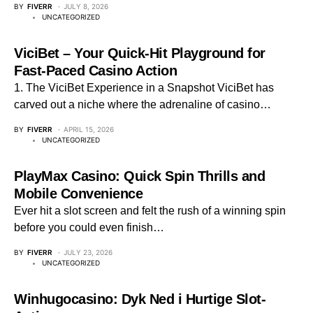
BY
FIVERR
JULY 8, 2026
UNCATEGORIZED
ViciBet – Your Quick‑Hit Playground for
Fast‑Paced Casino Action
1. The ViciBet Experience in a Snapshot ViciBet has
carved out a niche where the adrenaline of casino…
BY
FIVERR
APRIL 15, 2026
UNCATEGORIZED
PlayMax Casino: Quick Spin Thrills and
Mobile Convenience
Ever hit a slot screen and felt the rush of a winning spin
before you could even finish…
BY
FIVERR
JULY 23, 2026
UNCATEGORIZED
Winhugocasino: Dyk Ned i Hurtige Slot-