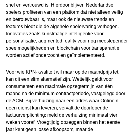
snel en vertrouwd is. Hierdoor blijven Nederlandse
spelers profiteren van een platform dat niet alleen veilig
en betrouwbaar is, maar ook de nieuwste trends en
features biedt die de algehele spelervaring verhogen.
Innovaties zoals kunstmatige intelligentie voor
personalisatie, augmented reality voor nog meeslepender
speelmogelijkheden en blockchain voor transparantie
worden actief onderzocht en geïmplementeerd.
Voor wie KPN-kwaliteit wil maar op de maandprijs let,
kan dit een slim alternatief zijn. Wettelijk geldt voor
consumenten een maximale opzegtermijn van één
maand na de minimum-contractperiode, vastgelegd door
de ACM. Bij verhuizing naar een adres waar Online.nl
geen dienst kan leveren, vervalt de doorlopende
factuurverplichting; meld de verhuizing minimaal vier
weken vooraf. Vroegtijdig opzeggen binnen het eerste
jaar kent geen losse afkoopsom, maar de