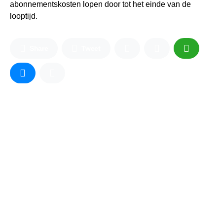
abonnementskosten lopen door tot het einde van de
looptijd.
Share
Tweet