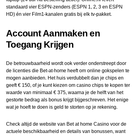
standaard vier ESPN-zenders (ESPN 1, 2, 3 en ESPN
HD) én vier Film1-kanalen gratis bij elk tv-pakket.
Account Aanmaken en
Toegang Krijgen
De betrouwbaarheid wordt ook verder onderstreept door
de licenties die Bet-at-home heeft om online gokspelen te
mogen aanbieden. Het huis verdubbelt dan je chips en
geeft € 150, of je kunt kiezen om casino chips te kopen ter
waarde van minimaal € 375, waarna je de helft van het
gestorte bedrag als bonus krijgt bijgeschreven. Het enige
wat je hoeft te doen is geld te storten op je rekening.
Check altijd de website van Bet at home Casino voor de
actuele beschikbaarheid en details van bonussen, want