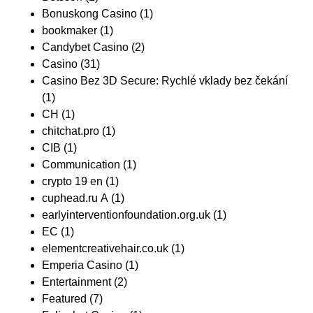
Bonuskong Casino
(1)
bookmaker
(1)
Candybet Casino
(2)
Casino
(31)
Casino Bez 3D Secure: Rychlé vklady bez čekání
(1)
CH
(1)
chitchat.pro
(1)
CIB
(1)
Communication
(1)
crypto 19 en
(1)
cuphead.ru A
(1)
earlyinterventionfoundation.org.uk
(1)
EC
(1)
elementcreativehair.co.uk
(1)
Emperia Casino
(1)
Entertainment
(2)
Featured
(7)