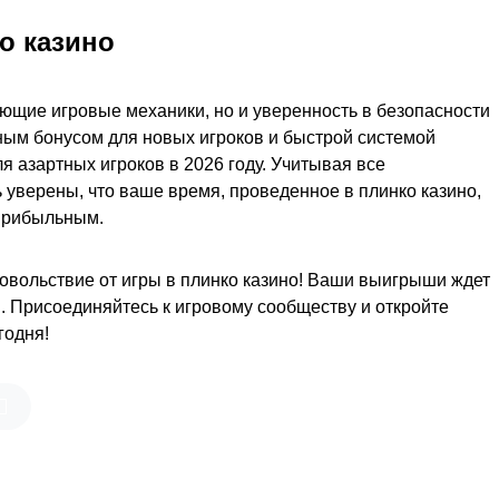
о казино
ающие игровые механики, но и уверенность в безопасности
чным бонусом для новых игроков и быстрой системой
 азартных игроков в 2026 году. Учитывая все
уверены, что ваше время, проведенное в плинко казино,
 прибыльным.
довольствие от игры в плинко казино! Ваши выигрыши ждет
. Присоединяйтесь к игровому сообществу и откройте
годня!