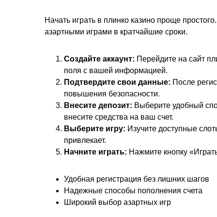
Начать играть в плинко казино проще простого
азартными играми в кратчайшие сроки.
Создайте аккаунт:
Перейдите на сайт пл
поля с вашей информацией.
Подтвердите свои данные:
После регис
повышения безопасности.
Внесите депозит:
Выберите удобный спос
внесите средства на ваш счет.
Выберите игру:
Изучите доступные слоты
привлекает.
Начните играть:
Нажмите кнопку «Играть
Удобная регистрация без лишних шагов
Надежные способы пополнения счета
Широкий выбор азартных игр