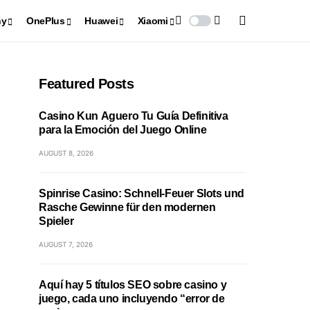
ny
OnePlus
Huawei
Xiaomi
Featured Posts
Casino Kun Aguero Tu Guía Definitiva
para la Emoción del Juego Online
AUGUST 8, 2026
Spinrise Casino: Schnell‑Feuer Slots und
Rasche Gewinne für den modernen
Spieler
AUGUST 7, 2026
Aquí hay 5 títulos SEO sobre casino y
juego, cada uno incluyendo “error de