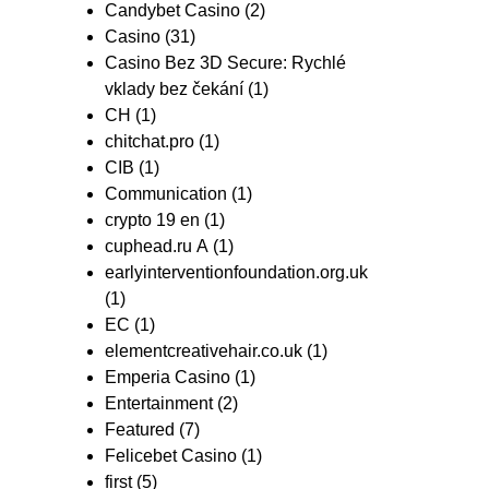
Candybet Casino
(2)
Casino
(31)
Casino Bez 3D Secure: Rychlé
vklady bez čekání
(1)
CH
(1)
chitchat.pro
(1)
CIB
(1)
Communication
(1)
crypto 19 en
(1)
cuphead.ru A
(1)
earlyinterventionfoundation.org.uk
(1)
EC
(1)
elementcreativehair.co.uk
(1)
Emperia Casino
(1)
Entertainment
(2)
Featured
(7)
Felicebet Casino
(1)
first
(5)