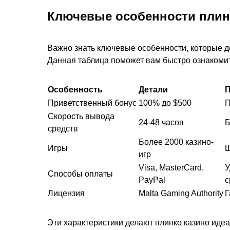
Ключевые особенности плин
Важно знать ключевые особенности, которые д
Данная таблица поможет вам быстро ознакомит
Особенность
Детали
П
Приветственный бонус
100% до $500
П
Скорость вывода
24-48 часов
Б
средств
Более 2000 казино-
Игры
Ш
игр
Visa, MasterCard,
У
Способы оплаты
PayPal
с
Лицензия
Malta Gaming Authority
Г
Эти характеристики делают плинко казино идеа