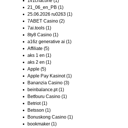
1v1chat.one
(1)
21_06_en_PB
(1)
25.06.2026 ru0263
(1)
7ABET Casino
(2)
7ai.tools
(1)
8ty8 Casino
(1)
a16z generative ai
(1)
Affiliate
(5)
aks 1 en
(1)
aks 2 en
(1)
Apple
(5)
Apple Pay Kasinot
(1)
Bananzia Casino
(3)
beinbalance.pt
(1)
Betfouru Casino
(1)
Betriot
(1)
Betsson
(1)
Bonuskong Casino
(1)
bookmaker
(1)