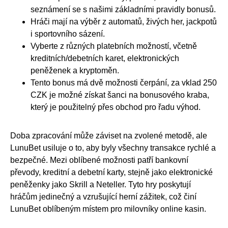
seznámení se s našimi základními pravidly bonusů.
Hráči mají na výběr z automatů, živých her, jackpotů
i sportovního sázení.
Vyberte z různých platebních možností, včetně
kreditních/debetních karet, elektronických
peněženek a kryptoměn.
Tento bonus má dvě možnosti čerpání, za vklad 250
CZK je možné získat šanci na bonusového kraba,
který je použitelný přes obchod pro řadu výhod.
Doba zpracování může záviset na zvolené metodě, ale
LunuBet usiluje o to, aby byly všechny transakce rychlé a
bezpečné. Mezi oblíbené možnosti patří bankovní
převody, kreditní a debetní karty, stejně jako elektronické
peněženky jako Skrill a Neteller. Tyto hry poskytují
hráčům jedinečný a vzrušující herní zážitek, což činí
LunuBet oblíbeným místem pro milovníky online kasin.