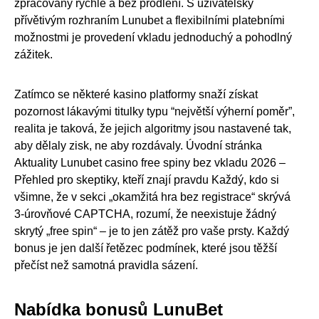
zpracovány rychle a bez prodlení. S uživatelsky
přívětivým rozhraním Lunubet a flexibilními platebními
možnostmi je provedení vkladu jednoduchý a pohodlný
zážitek.
Zatímco se některé kasino platformy snaží získat
pozornost lákavými titulky typu “největší výherní poměr”,
realita je taková, že jejich algoritmy jsou nastavené tak,
aby dělaly zisk, ne aby rozdávaly. Úvodní stránka
Aktuality Lunubet casino free spiny bez vkladu 2026 –
Přehled pro skeptiky, kteří znají pravdu Každý, kdo si
všimne, že v sekci „okamžitá hra bez registrace“ skrývá
3‑úrovňové CAPTCHA, rozumí, že neexistuje žádný
skrytý „free spin“ – je to jen zátěž pro vaše prsty. Každý
bonus je jen další řetězec podmínek, které jsou těžší
přečíst než samotná pravidla sázení.
Nabídka bonusů LunuBet