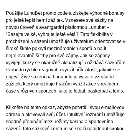
Použijte LunuBet promo code a získejte výhodné bonusy
pro ještě lepší herní zážitek. Vznesete své sázky na
novou úroveň s avantgardní platformou Lunubet –
“Sázejte velké, vyhrajte ještě větší!” Tato flexibilita v
procházení a sázení umožňuje uživatelům orientovat se v
široké škále pokrytí mezinárodních sportů a najít
nejrelevantnější trhy pro své zájmy. Jak se zápasy
vyvíjejí, kurzy se okamžitě aktualizují, což dává sázkařům
svobodu rychle reagovat a využít příležitosti, jakmile se
objeví. Živé sázení na Lunubetu je vysoce vzrušující
zážitek, který umožňuje hráčům využít akce v reálném
čase v různých sportech, jako je fotbal, basketbal a tenis.
Klikněte na tento odkaz, abyste potvrdili svou e-mailovou
adresu a aktivovali svůj účet. Intuitivní rozhraní umožňuje
snadné přepínání mezi režimy kasina a sportovního
sázení. Toto sázkové centrum se snaží nabídnout širokou