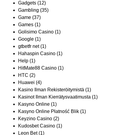
Gadgets
(12)
Gambling
(35)
Game
(37)
Games
(1)
Golisimo Casino
(1)
Google
(1)
gtbetfr net
(1)
Hahaspin Casino
(1)
Help
(1)
HitMate88 Casino
(1)
HTC
(2)
Huawei
(4)
Kasino Ilman Rekisteröitymistä
(1)
Kasinot Ilman Kierrätysvaatimusta
(1)
Kasyno Online
(1)
Kasyno Online Płatność Blik
(1)
Keyzino Casino
(2)
Kudosbet Casino
(1)
Leon Bet
(1)