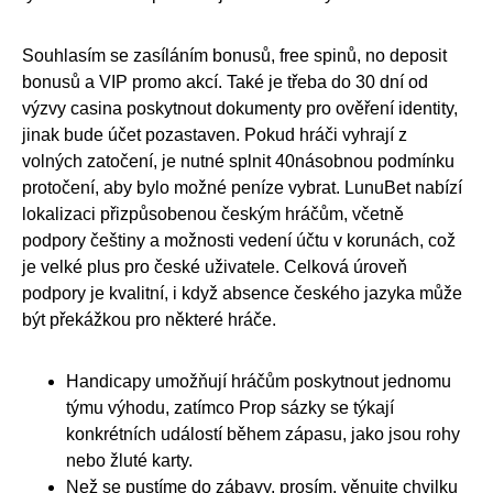
Souhlasím se zasíláním bonusů, free spinů, no deposit
bonusů a VIP promo akcí. Také je třeba do 30 dní od
výzvy casina poskytnout dokumenty pro ověření identity,
jinak bude účet pozastaven. Pokud hráči vyhrají z
volných zatočení, je nutné splnit 40násobnou podmínku
protočení, aby bylo možné peníze vybrat. LunuBet nabízí
lokalizaci přizpůsobenou českým hráčům, včetně
podpory češtiny a možnosti vedení účtu v korunách, což
je velké plus pro české uživatele. Celková úroveň
podpory je kvalitní, i když absence českého jazyka může
být překážkou pro některé hráče.
Handicapy umožňují hráčům poskytnout jednomu
týmu výhodu, zatímco Prop sázky se týkají
konkrétních událostí během zápasu, jako jsou rohy
nebo žluté karty.
Než se pustíme do zábavy, prosím, věnujte chvilku