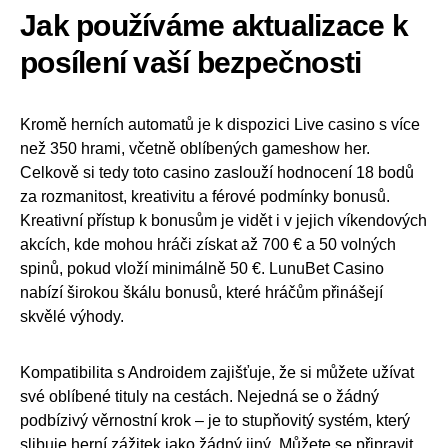
Jak používáme aktualizace k
posílení vaší bezpečnosti
Kromě herních automatů je k dispozici Live casino s více
než 350 hrami, včetně oblíbených gameshow her.
Celkově si tedy toto casino zaslouží hodnocení 18 bodů
za rozmanitost, kreativitu a férové podmínky bonusů.
Kreativní přístup k bonusům je vidět i v jejich víkendových
akcích, kde mohou hráči získat až 700 € a 50 volných
spinů, pokud vloží minimálně 50 €. LunuBet Casino
nabízí širokou škálu bonusů, které hráčům přinášejí
skvělé výhody.
Kompatibilita s Androidem zajišťuje, že si můžete užívat
své oblíbené tituly na cestách. Nejedná se o žádný
podbízivý věrnostní krok – je to stupňovitý systém, který
slibuje herní zážitek jako žádný jiný. Můžete se připravit