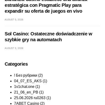
estratégica con Pragmatic Play para
expandir su oferta de juegos en vivo
AUGUST 5, 2026
Sol Casino: Ostateczne doświadczenie w
szybkie gry na automatach
AUGUST 5, 2026
Categories
! Без рубрики
(2)
04_07_ES_AKS
(1)
1v1chat.one
(1)
21_06_en_PB
(1)
25.06.2026 ru0263
(1)
7ABET Casino
(2)