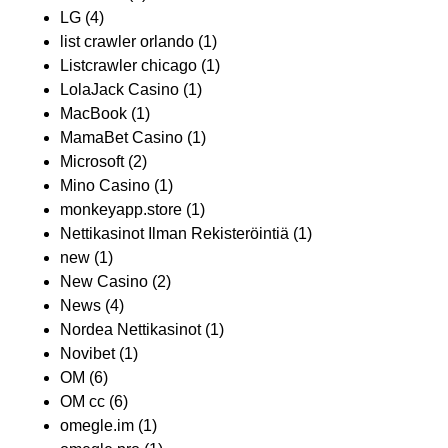
LG
(4)
list crawler orlando
(1)
Listcrawler chicago
(1)
LolaJack Casino
(1)
MacBook
(1)
MamaBet Casino
(1)
Microsoft
(2)
Mino Casino
(1)
monkeyapp.store
(1)
Nettikasinot Ilman Rekisteröintiä
(1)
new
(1)
New Casino
(2)
News
(4)
Nordea Nettikasinot
(1)
Novibet
(1)
OM
(6)
OM cc
(6)
omegle.im
(1)