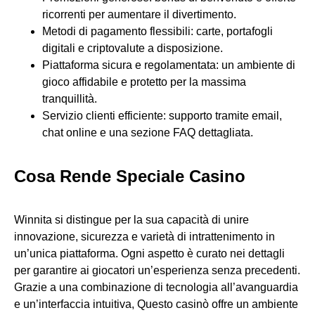
ricorrenti per aumentare il divertimento.
Metodi di pagamento flessibili: carte, portafogli
digitali e criptovalute a disposizione.
Piattaforma sicura e regolamentata: un ambiente di
gioco affidabile e protetto per la massima
tranquillità.
Servizio clienti efficiente: supporto tramite email,
chat online e una sezione FAQ dettagliata.
Cosa Rende Speciale Casino
Winnita si distingue per la sua capacità di unire
innovazione, sicurezza e varietà di intrattenimento in
un’unica piattaforma. Ogni aspetto è curato nei dettagli
per garantire ai giocatori un’esperienza senza precedenti.
Grazie a una combinazione di tecnologia all’avanguardia
e un’interfaccia intuitiva, Questo casinò offre un ambiente