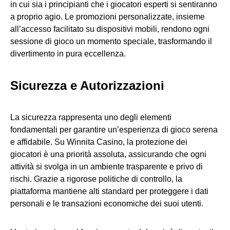
in cui sia i principianti che i giocatori esperti si sentiranno
a proprio agio. Le promozioni personalizzate, insieme
all’accesso facilitato su dispositivi mobili, rendono ogni
sessione di gioco un momento speciale, trasformando il
divertimento in pura eccellenza.
Sicurezza e Autorizzazioni
La sicurezza rappresenta uno degli elementi
fondamentali per garantire un’esperienza di gioco serena
e affidabile. Su Winnita Casino, la protezione dei
giocatori è una priorità assoluta, assicurando che ogni
attività si svolga in un ambiente trasparente e privo di
rischi. Grazie a rigorose politiche di controllo, la
piattaforma mantiene alti standard per proteggere i dati
personali e le transazioni economiche dei suoi utenti.