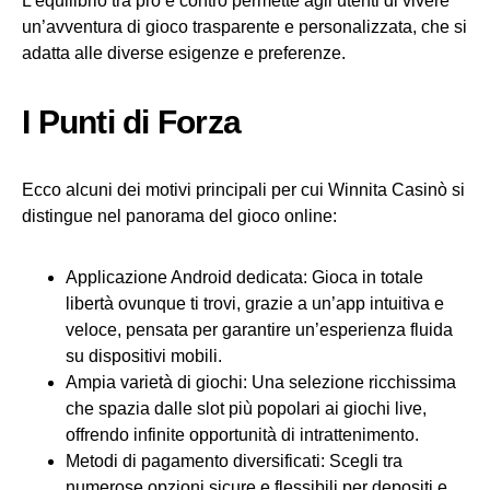
L’equilibrio tra pro e contro permette agli utenti di vivere
un’avventura di gioco trasparente e personalizzata, che si
adatta alle diverse esigenze e preferenze.
I Punti di Forza
Ecco alcuni dei motivi principali per cui Winnita Casinò si
distingue nel panorama del gioco online:
Applicazione Android dedicata: Gioca in totale
libertà ovunque ti trovi, grazie a un’app intuitiva e
veloce, pensata per garantire un’esperienza fluida
su dispositivi mobili.
Ampia varietà di giochi: Una selezione ricchissima
che spazia dalle slot più popolari ai giochi live,
offrendo infinite opportunità di intrattenimento.
Metodi di pagamento diversificati: Scegli tra
numerose opzioni sicure e flessibili per depositi e