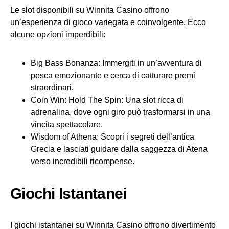
Le slot disponibili su Winnita Casino offrono
un’esperienza di gioco variegata e coinvolgente. Ecco
alcune opzioni imperdibili:
Big Bass Bonanza: Immergiti in un’avventura di
pesca emozionante e cerca di catturare premi
straordinari.
Coin Win: Hold The Spin: Una slot ricca di
adrenalina, dove ogni giro può trasformarsi in una
vincita spettacolare.
Wisdom of Athena: Scopri i segreti dell’antica
Grecia e lasciati guidare dalla saggezza di Atena
verso incredibili ricompense.
Giochi Istantanei
I giochi istantanei su Winnita Casino offrono divertimento