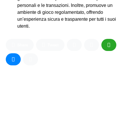
personali e le transazioni. Inoltre, promuove un
ambiente di gioco regolamentato, offrendo
un’esperienza sicura e trasparente per tutti i suoi
utenti.
Share
Tweet