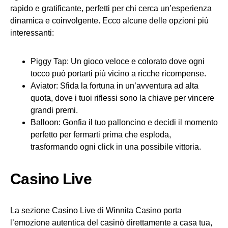
rapido e gratificante, perfetti per chi cerca un’esperienza
dinamica e coinvolgente. Ecco alcune delle opzioni più
interessanti:
Piggy Tap: Un gioco veloce e colorato dove ogni
tocco può portarti più vicino a ricche ricompense.
Aviator: Sfida la fortuna in un’avventura ad alta
quota, dove i tuoi riflessi sono la chiave per vincere
grandi premi.
Balloon: Gonfia il tuo palloncino e decidi il momento
perfetto per fermarti prima che esploda,
trasformando ogni click in una possibile vittoria.
Casino Live
La sezione Casino Live di Winnita Casino porta
l’emozione autentica del casinò direttamente a casa tua,