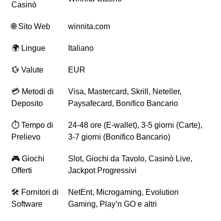
Casinò
🌐 Sito Web
winnita.com
🌍 Lingue
Italiano
💱 Valute
EUR
💳 Metodi di
Visa, Mastercard, Skrill, Neteller,
Deposito
Paysafecard, Bonifico Bancario
⏱ Tempo di
24-48 ore (E-wallet), 3-5 giorni (Carte),
Prelievo
3-7 giorni (Bonifico Bancario)
🎮 Giochi
Slot, Giochi da Tavolo, Casinò Live,
Offerti
Jackpot Progressivi
🛠 Fornitori di
NetEnt, Microgaming, Evolution
Software
Gaming, Play’n GO e altri