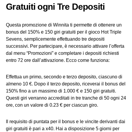
Gratuiti ogni Tre Depositi
Questa promozione di Winnita ti permette di ottenere un
bonus del 150% e 150 giri gratuiti per il gioco Hot Triple
Sevens, semplicemente effettuando tre depositi
successivi. Per partecipare, è necessario attivare l’offerta
dal menu “Promozioni” e completare i depositi richiesti
entro 72 ore dall’attivazione. Ecco come funziona:
Effettua un primo, secondo e terzo deposito, ciascuno di
almeno 10 €. Dopo il terzo deposito, riceverai il bonus del
150% fino a un massimo di 1.000 € e 150 giri gratuiti.
Questi giri verranno accreditati in tre tranche di 50 ogni 24
ore, con un valore di 0.23 € per ciascun giro.
Il requisito di puntata per il bonus e le vincite derivanti dai
giri gratuiti è pari a x40. Hai a disposizione 5 giorni per