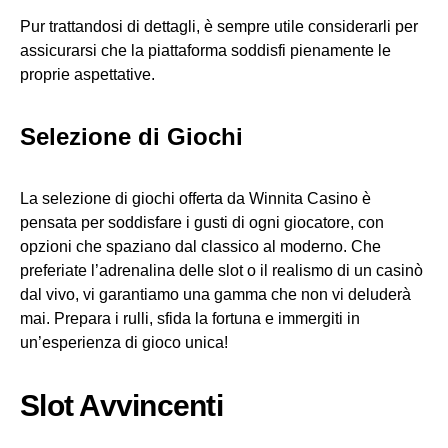
Pur trattandosi di dettagli, è sempre utile considerarli per
assicurarsi che la piattaforma soddisfi pienamente le
proprie aspettative.
Selezione di Giochi
La selezione di giochi offerta da Winnita Casino è
pensata per soddisfare i gusti di ogni giocatore, con
opzioni che spaziano dal classico al moderno. Che
preferiate l’adrenalina delle slot o il realismo di un casinò
dal vivo, vi garantiamo una gamma che non vi deluderà
mai. Prepara i rulli, sfida la fortuna e immergiti in
un’esperienza di gioco unica!
Slot Avvincenti