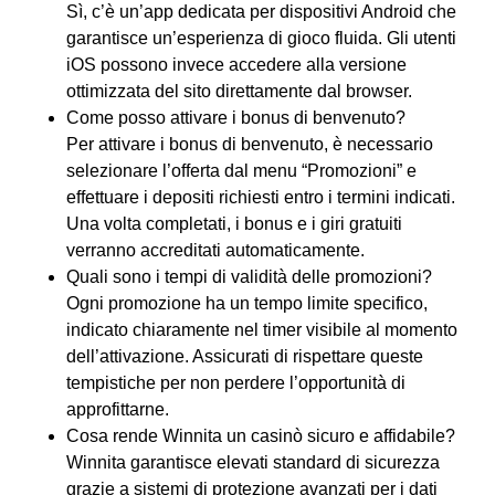
Sì, c’è un’app dedicata per dispositivi Android che
garantisce un’esperienza di gioco fluida. Gli utenti
iOS possono invece accedere alla versione
ottimizzata del sito direttamente dal browser.
Come posso attivare i bonus di benvenuto?
Per attivare i bonus di benvenuto, è necessario
selezionare l’offerta dal menu “Promozioni” e
effettuare i depositi richiesti entro i termini indicati.
Una volta completati, i bonus e i giri gratuiti
verranno accreditati automaticamente.
Quali sono i tempi di validità delle promozioni?
Ogni promozione ha un tempo limite specifico,
indicato chiaramente nel timer visibile al momento
dell’attivazione. Assicurati di rispettare queste
tempistiche per non perdere l’opportunità di
approfittarne.
Cosa rende Winnita un casinò sicuro e affidabile?
Winnita garantisce elevati standard di sicurezza
grazie a sistemi di protezione avanzati per i dati