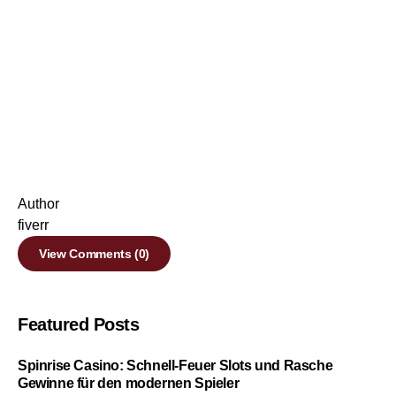
Author
fiverr
View Comments (0)
Featured Posts
Spinrise Casino: Schnell‑Feuer Slots und Rasche
Gewinne für den modernen Spieler