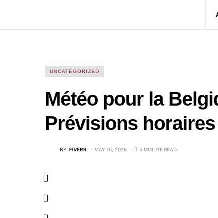
UNCATEGORIZED
Météo pour la Belg
Prévisions horaires
BY
FIVERR
MAY 16, 2026
5 MINUTE READ