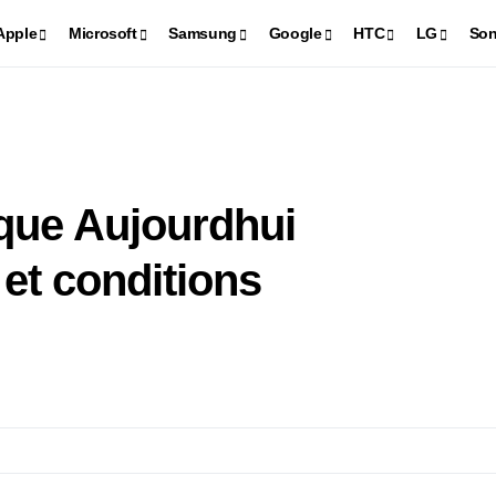
Apple
Microsoft
Samsung
Google
HTC
LG
So
ique Aujourdhui
 et conditions