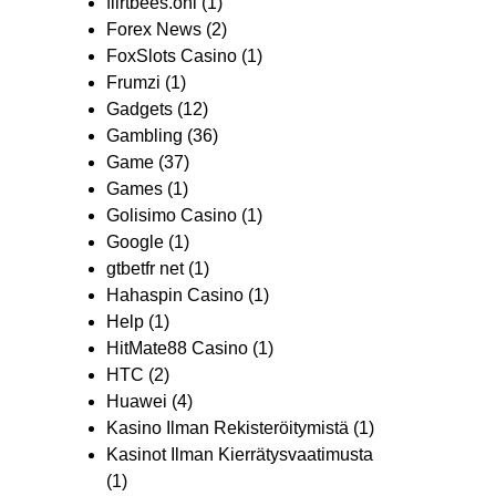
flirtbees.onl
(1)
Forex News
(2)
FoxSlots Casino
(1)
Frumzi
(1)
Gadgets
(12)
Gambling
(36)
Game
(37)
Games
(1)
Golisimo Casino
(1)
Google
(1)
gtbetfr net
(1)
Hahaspin Casino
(1)
Help
(1)
HitMate88 Casino
(1)
HTC
(2)
Huawei
(4)
Kasino Ilman Rekisteröitymistä
(1)
Kasinot Ilman Kierrätysvaatimusta
(1)