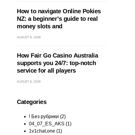
How to navigate Online Pokies
NZ: a beginner’s guide to real
money slots and
AUGUST 6, 2026
How Fair Go Casino Australia
supports you 24/7: top-notch
service for all players
AUGUST 6, 2026
Categories
! Без рубрики
(2)
04_07_ES_AKS
(1)
1v1chat.one
(1)