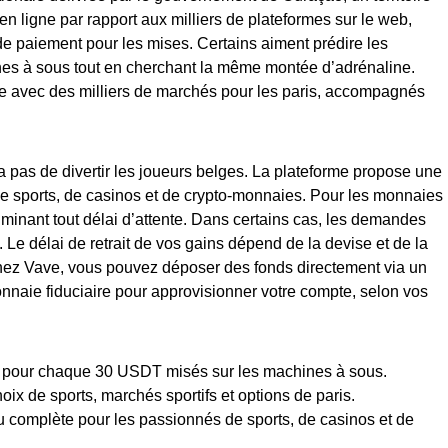
 ligne par rapport aux milliers de plateformes sur le web,
de paiement pour les mises. Certains aiment prédire les
ines à sous tout en cherchant la même montée d’adrénaline.
e avec des milliers de marchés pour les paris, accompagnés
 pas de divertir les joueurs belges. La plateforme propose une
e sports, de casinos et de crypto-monnaies. Pour les monnaies
éliminant tout délai d’attente. Dans certains cas, les demandes
. Le délai de retrait de vos gains dépend de la devise et de la
ez Vave, vous pouvez déposer des fonds directement via un
monnaie fiduciaire pour approvisionner votre compte, selon vos
 pour chaque 30 USDT misés sur les machines à sous.
ix de sports, marchés sportifs et options de paris.
 complète pour les passionnés de sports, de casinos et de