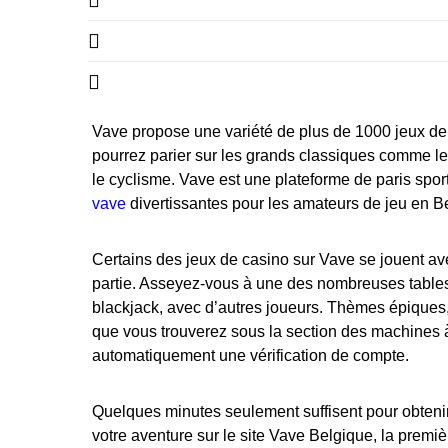
Vave propose une variété de plus de 1000 jeux de
pourrez parier sur les grands classiques comme le fo
le cyclisme. Vave est une plateforme de paris sporti
vave
divertissantes pour les amateurs de jeu en B
Certains des jeux de casino sur Vave se jouent ave
partie. Asseyez-vous à une des nombreuses tables 
blackjack, avec d’autres joueurs. Thèmes épiques,
que vous trouverez sous la section des machines à
automatiquement une vérification de compte.
Quelques minutes seulement suffisent pour obteni
votre aventure sur le site Vave Belgique, la premi