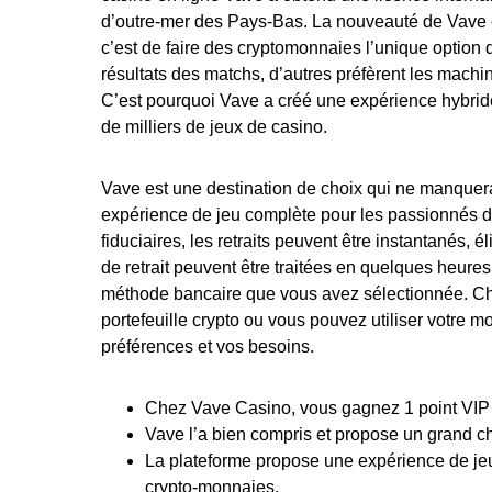
d’outre-mer des Pays-Bas. La nouveauté de Vave en
c’est de faire des cryptomonnaies l’unique option 
résultats des matchs, d’autres préfèrent les mach
C’est pourquoi Vave a créé une expérience hybrid
de milliers de jeux de casino.
Vave est une destination de choix qui ne manquera
expérience de jeu complète pour les passionnés d
fiduciaires, les retraits peuvent être instantanés, 
de retrait peuvent être traitées en quelques heures
méthode bancaire que vous avez sélectionnée. Ch
portefeuille crypto ou vous pouvez utiliser votre 
préférences et vos besoins.
Chez Vave Casino, vous gagnez 1 point VIP
Vave l’a bien compris et propose un grand cho
La plateforme propose une expérience de jeu
crypto-monnaies.