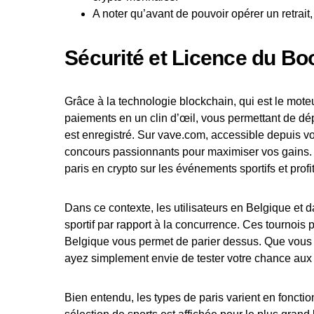
A noter qu’avant de pouvoir opérer un retrait
Sécurité et Licence du B
Grâce à la technologie blockchain, qui est le moteu
paiements en un clin d’œil, vous permettant de dépl
est enregistré. Sur vave.com, accessible depuis vo
concours passionnants pour maximiser vos gains. 
paris en crypto sur les événements sportifs et profi
Dans ce contexte, les utilisateurs en Belgique et 
sportif par rapport à la concurrence. Ces tournoi
Belgique vous permet de parier dessus. Que vous 
ayez simplement envie de tester votre chance aux p
Bien entendu, les types de paris varient en fonctio