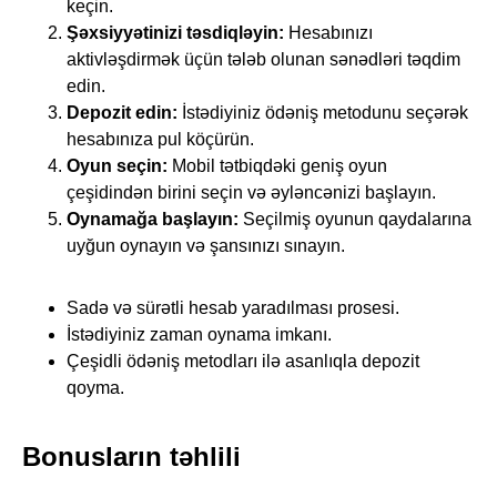
keçin.
Şəxsiyyətinizi təsdiqləyin:
Hesabınızı
aktivləşdirmək üçün tələb olunan sənədləri təqdim
edin.
Depozit edin:
İstədiyiniz ödəniş metodunu seçərək
hesabınıza pul köçürün.
Oyun seçin:
Mobil tətbiqdəki geniş oyun
çeşidindən birini seçin və əyləncənizi başlayın.
Oynamağa başlayın:
Seçilmiş oyunun qaydalarına
uyğun oynayın və şansınızı sınayın.
Sadə və sürətli hesab yaradılması prosesi.
İstədiyiniz zaman oynama imkanı.
Çeşidli ödəniş metodları ilə asanlıqla depozit
qoyma.
Bonusların təhlili