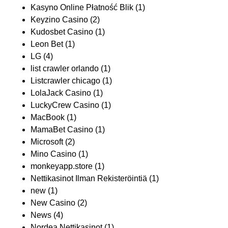
Kasyno Online Płatność Blik
(1)
Keyzino Casino
(2)
Kudosbet Casino
(1)
Leon Bet
(1)
LG
(4)
list crawler orlando
(1)
Listcrawler chicago
(1)
LolaJack Casino
(1)
LuckyCrew Casino
(1)
MacBook
(1)
MamaBet Casino
(1)
Microsoft
(2)
Mino Casino
(1)
monkeyapp.store
(1)
Nettikasinot Ilman Rekisteröintiä
(1)
new
(1)
New Casino
(2)
News
(4)
Nordea Nettikasinot
(1)