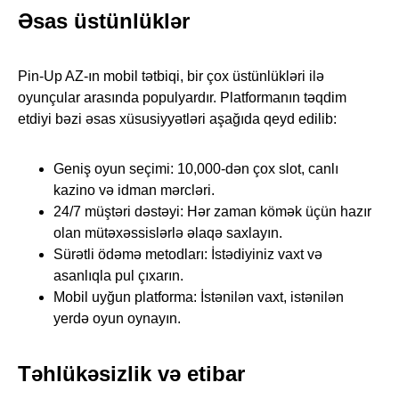
Əsas üstünlüklər
Pin-Up AZ-ın mobil tətbiqi, bir çox üstünlükləri ilə
oyunçular arasında populyardır. Platformanın təqdim
etdiyi bəzi əsas xüsusiyyətləri aşağıda qeyd edilib:
Geniş oyun seçimi: 10,000-dən çox slot, canlı
kazino və idman mərcləri.
24/7 müştəri dəstəyi: Hər zaman kömək üçün hazır
olan mütəxəssislərlə əlaqə saxlayın.
Sürətli ödəmə metodları: İstədiyiniz vaxt və
asanlıqla pul çıxarın.
Mobil uyğun platforma: İstənilən vaxt, istənilən
yerdə oyun oynayın.
Təhlükəsizlik və etibar