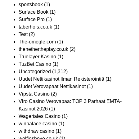
sportsbook
(1)
Surface Book
(1)
Surface Pro
(1)
taberhols.co.uk
(1)
Test
(2)
The-omegle.com
(1)
thenethertheplay.co.uk
(2)
Truelayer Kasino
(1)
TuzBet Casino
(1)
Uncategorized
(1,312)
Uudet Nettikasinot Ilman Rekisteröintiä
(1)
Uudet Verovapaat Nettikasinot
(1)
Vipsta Casino
(2)
Viro Casino Verovapaa: TOP 3 Parhaat EMTA-
Kasinot 2026
(1)
Wagertales Casino
(1)
winpalace casino
(1)
withdraw casino
(1)
wolfieshove.co.uk
(1)