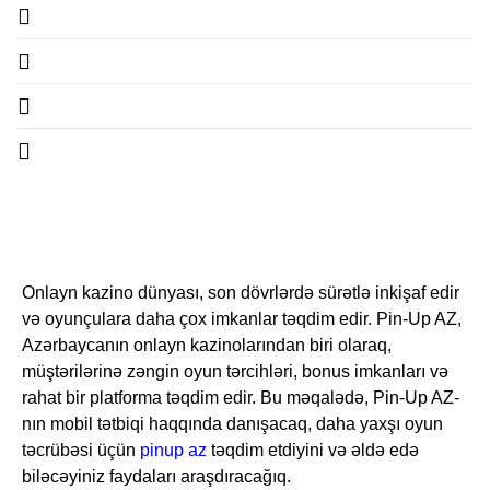
Onlayn kazino dünyası, son dövrlərdə sürətlə inkişaf edir
və oyunçulara daha çox imkanlar təqdim edir. Pin-Up AZ,
Azərbaycanın onlayn kazinolarından biri olaraq,
müştərilərinə zəngin oyun tərcihləri, bonus imkanları və
rahat bir platforma təqdim edir. Bu məqalədə, Pin-Up AZ-
nın mobil tətbiqi haqqında danışacaq, daha yaxşı oyun
təcrübəsi üçün
pinup az
təqdim etdiyini və əldə edə
biləcəyiniz faydaları araşdıracağıq.