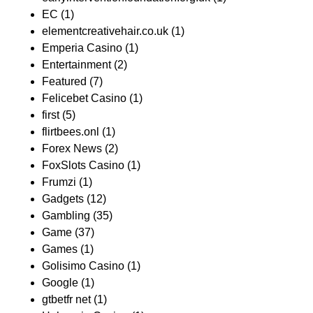
EC
(1)
elementcreativehair.co.uk
(1)
Emperia Casino
(1)
Entertainment
(2)
Featured
(7)
Felicebet Casino
(1)
first
(5)
flirtbees.onl
(1)
Forex News
(2)
FoxSlots Casino
(1)
Frumzi
(1)
Gadgets
(12)
Gambling
(35)
Game
(37)
Games
(1)
Golisimo Casino
(1)
Google
(1)
gtbetfr net
(1)