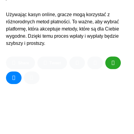
Używając kasyn online, gracze mogą korzystać z
różnorodnych metod płatności. To ważne, aby wybrać
platformę, która akceptuje metody, które są dla Ciebie
wygodne. Dzięki temu proces wpłaty i wypłaty będzie
szybszy i prostszy.
Share
Tweet