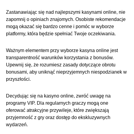
Zastanawiając się nad najlepszymi kasynami online, nie
zapomnij o opiniach znajomych. Osobiste rekomendacje
mogą okazać się bardzo cenne i pomóc w wyborze
platformy, która będzie spełniać Twoje oczekiwania.
Ważnym elementem przy wyborze kasyna online jest
transparentność warunków korzystania z bonusów.
Upewnij się, że rozumiesz zasady dotyczące obrotu
bonusami, aby uniknąć nieprzyjemnych niespodzianek w
przyszłości.
Decydując się na kasyno online, zwróć uwagę na
programy VIP. Dla regularnych graczy mogą one
oferować atrakcyjne przywileje, które zwiększają
przyjemność z gry oraz dostęp do ekskluzywnych
wydarzeń.