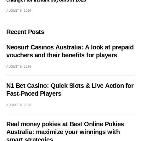
AUGUST 6, 2026
Recent Posts
Neosurf Casinos Australia: A look at prepaid
vouchers and their benefits for players
AUGUST 6, 2026
N1 Bet Casino: Quick Slots & Live Action for
Fast‑Paced Players
AUGUST 6, 2026
Real money pokies at Best Online Pokies
Australia: maximize your winnings with
smart strategies