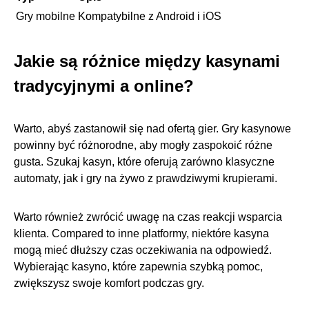
Gry mobilne
Kompatybilne z Android i iOS
Jakie są różnice między kasynami
tradycyjnymi a online?
Warto, abyś zastanowił się nad ofertą gier. Gry kasynowe
powinny być różnorodne, aby mogły zaspokoić różne
gusta. Szukaj kasyn, które oferują zarówno klasyczne
automaty, jak i gry na żywo z prawdziwymi krupierami.
Warto również zwrócić uwagę na czas reakcji wsparcia
klienta. Compared to inne platformy, niektóre kasyna
mogą mieć dłuższy czas oczekiwania na odpowiedź.
Wybierając kasyno, które zapewnia szybką pomoc,
zwiększysz swoje komfort podczas gry.