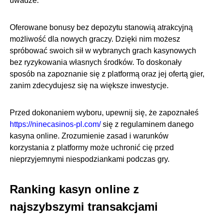
uwadze.
Oferowane bonusy bez depozytu stanowią atrakcyjną
możliwość dla nowych graczy. Dzięki nim możesz
spróbować swoich sił w wybranych grach kasynowych
bez ryzykowania własnych środków. To doskonały
sposób na zapoznanie się z platformą oraz jej ofertą gier,
zanim zdecydujesz się na większe inwestycje.
Przed dokonaniem wyboru, upewnij się, że zapoznałeś
https://ninecasinos-pl.com/
się z regulaminem danego
kasyna online. Zrozumienie zasad i warunków
korzystania z platformy może uchronić cię przed
nieprzyjemnymi niespodziankami podczas gry.
Ranking kasyn online z
najszybszymi transakcjami