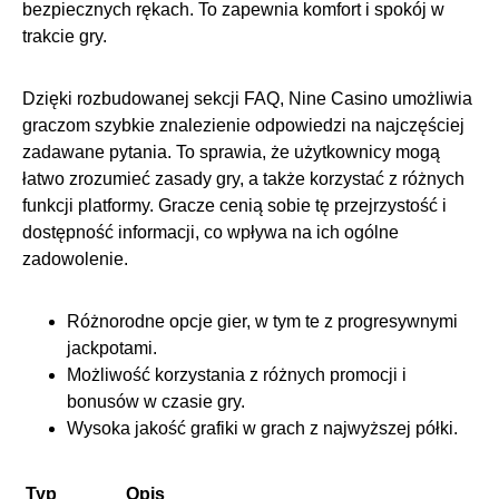
bezpiecznych rękach. To zapewnia komfort i spokój w
trakcie gry.
Dzięki rozbudowanej sekcji FAQ, Nine Casino umożliwia
graczom szybkie znalezienie odpowiedzi na najczęściej
zadawane pytania. To sprawia, że użytkownicy mogą
łatwo zrozumieć zasady gry, a także korzystać z różnych
funkcji platformy. Gracze cenią sobie tę przejrzystość i
dostępność informacji, co wpływa na ich ogólne
zadowolenie.
Różnorodne opcje gier, w tym te z progresywnymi
jackpotami.
Możliwość korzystania z różnych promocji i
bonusów w czasie gry.
Wysoka jakość grafiki w grach z najwyższej półki.
Typ
Opis