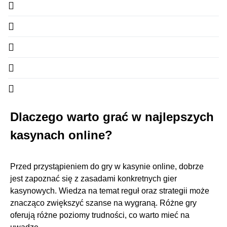
Dlaczego warto grać w najlepszych
kasynach online?
Przed przystąpieniem do gry w kasynie online, dobrze
jest zapoznać się z zasadami konkretnych gier
kasynowych. Wiedza na temat reguł oraz strategii może
znacząco zwiększyć szanse na wygraną. Różne gry
oferują różne poziomy trudności, co warto mieć na