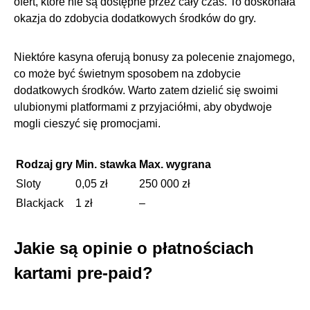
ofert, które nie są dostępne przez cały czas. To doskonała
okazja do zdobycia dodatkowych środków do gry.
Niektóre kasyna oferują bonusy za polecenie znajomego,
co może być świetnym sposobem na zdobycie
dodatkowych środków. Warto zatem dzielić się swoimi
ulubionymi platformami z przyjaciółmi, aby obydwoje
mogli cieszyć się promocjami.
Rodzaj gry
Min. stawka
Max. wygrana
Sloty
0,05 zł
250 000 zł
Blackjack
1 zł
–
Jakie są opinie o płatnościach
kartami pre-paid?