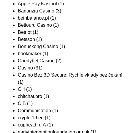
Apple Pay Kasinot
(1)
Bananzia Casino
(3)
beinbalance.pt
(1)
Betfouru Casino
(1)
Betriot
(1)
Betsson
(1)
Bonuskong Casino
(1)
bookmaker
(1)
Candybet Casino
(2)
Casino
(31)
Casino Bez 3D Secure: Rychlé vklady bez čekání
(1)
CH
(1)
chitchat.pro
(1)
CIB
(1)
Communication
(1)
crypto 19 en
(1)
cuphead.ru A
(1)
earlyinterventionfoundation.org.uk
(1)