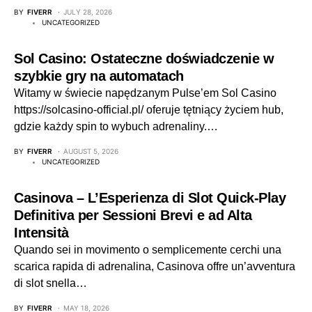
BY
FIVERR
JULY 28, 2026
UNCATEGORIZED
Sol Casino: Ostateczne doświadczenie w
szybkie gry na automatach
Witamy w świecie napędzanym Pulse’em Sol Casino
https://solcasino-official.pl/ oferuje tętniący życiem hub,
gdzie każdy spin to wybuch adrenaliny.…
BY
FIVERR
AUGUST 5, 2026
UNCATEGORIZED
Casinova – L’Esperienza di Slot Quick‑Play
Definitiva per Sessioni Brevi e ad Alta
Intensità
Quando sei in movimento o semplicemente cerchi una
scarica rapida di adrenalina, Casinova offre un’avventura
di slot snella…
BY
FIVERR
MAY 18, 2026