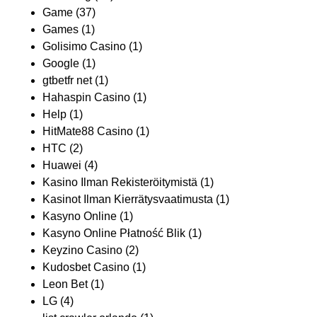
Game
(37)
Games
(1)
Golisimo Casino
(1)
Google
(1)
gtbetfr net
(1)
Hahaspin Casino
(1)
Help
(1)
HitMate88 Casino
(1)
HTC
(2)
Huawei
(4)
Kasino Ilman Rekisteröitymistä
(1)
Kasinot Ilman Kierrätysvaatimusta
(1)
Kasyno Online
(1)
Kasyno Online Płatność Blik
(1)
Keyzino Casino
(2)
Kudosbet Casino
(1)
Leon Bet
(1)
LG
(4)