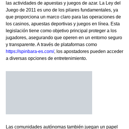
las actividades de apuestas y juegos de azar. La Ley del
Juego de 2011 es uno de los pilares fundamentales, ya
que proporciona un marco claro para las operaciones de
los casinos, apuestas deportivas y juegos en línea. Esta
legislación tiene como objetivo principal proteger a los
jugadores, asegurando que operen en un entorno seguro
y transparente. A través de plataformas como
https://spinbara-es.com/
, los apostadores pueden acceder
a diversas opciones de entretenimiento.
Las comunidades autónomas también juegan un papel