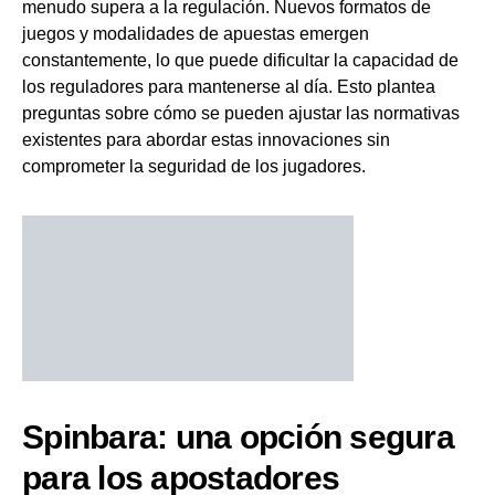
menudo supera a la regulación. Nuevos formatos de
juegos y modalidades de apuestas emergen
constantemente, lo que puede dificultar la capacidad de
los reguladores para mantenerse al día. Esto plantea
preguntas sobre cómo se pueden ajustar las normativas
existentes para abordar estas innovaciones sin
comprometer la seguridad de los jugadores.
Spinbara: una opción segura
para los apostadores