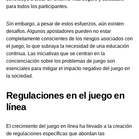
para todos los participantes.
Sin embargo, a pesar de estos esfuerzos, aún existen
desafíos. Algunos apostadores pueden no estar
completamente conscientes de los riesgos asociados con
el juego, lo que subraya la necesidad de una educación
continua. Las iniciativas que se centran en la
concienciación sobre los problemas de juego son
esenciales para mitigar el impacto negativo del juego en
la sociedad.
Regulaciones en el juego en
línea
El crecimiento del juego en línea ha llevado a la creación
de regulaciones específicas que abordan las