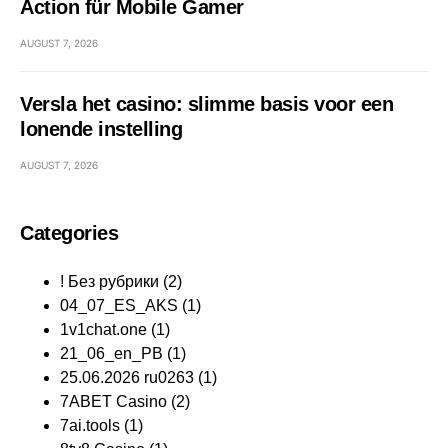
Action für Mobile Gamer
AUGUST 7, 2026
Versla het casino: slimme basis voor een
lonende instelling
AUGUST 7, 2026
Categories
! Без рубрики
(2)
04_07_ES_AKS
(1)
1v1chat.one
(1)
21_06_en_PB
(1)
25.06.2026 ru0263
(1)
7ABET Casino
(2)
7ai.tools
(1)