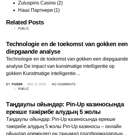
Zuluspins Casino
(2)
Наші Партнери
(1)
Related Posts
PUBLIC
Technologie en de toekomst van gokken een
diepgaande analyse
Technologie en de toekomst van gokken een diepgaande
analyse De impact van kunstmatige intelligentie op
gokken Kunstmatige intelligentie…
BY
FIVERR
MAY 8, 2026
NO COMMENTS
PUBLIC
Таңдаулы ойындар: Pin-Up казиносында
ерекше тәжірибе алудың 5 жолы
Таңдаулы ойындар: Pin-Up казиносында ерекше
тәжірибе алудың 5 жолы Pin-Up казиносы – онлайн
ойындар әлеміндегі ең танымал платформалардың…