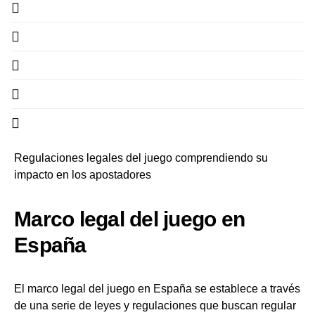
Regulaciones legales del juego comprendiendo su
impacto en los apostadores
Marco legal del juego en
España
El marco legal del juego en España se establece a través
de una serie de leyes y regulaciones que buscan regular