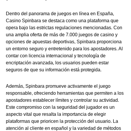
Dentro del panorama de juegos en línea en España,
Casino Spinbara se destaca como una plataforma que
opera bajo las estrictas regulaciones mencionadas. Con
una amplia oferta de más de 7.000 juegos de casino y
opciones de apuestas deportivas, Spinbara proporciona
un entorno seguro y entretenido para los apostadores. Al
contar con licencia internacional y tecnología de
encriptación avanzada, los usuarios pueden estar
seguros de que su información está protegida.
Además, Spinbara promueve activamente el juego
responsable, ofreciendo herramientas que permiten a los
apostadores establecer límites y controlar su actividad.
Este compromiso con la seguridad del jugador es un
aspecto vital que resalta la importancia de elegir
plataformas que prioricen la protección del usuario. La
atención al cliente en español y la variedad de métodos