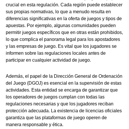
crucial en esta regulación. Cada región puede establecer
sus propias normativas, lo que a menudo resulta en
diferencias significativas en la oferta de juegos y tipos de
apuestas. Por ejemplo, algunas comunidades pueden
permitir juegos específicos que en otras están prohibidos,
lo que complica el panorama legal para los apostadores
y las empresas de juego. Es vital que los jugadores se
informen sobre las regulaciones locales antes de
participar en cualquier actividad de juego.
Además, el papel de la Dirección General de Ordenación
del Juego (DGOJ) es esencial en la supervisión de estas
actividades. Esta entidad se encarga de garantizar que
los operadores de juegos cumplan con todas las
regulaciones necesarias y que los jugadores reciban
protección adecuada. La existencia de licencias oficiales
garantiza que las plataformas de juego operen de
manera responsable y ética.