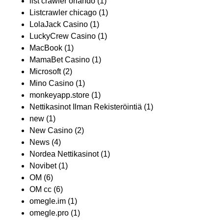
list crawler orlando
(1)
Listcrawler chicago
(1)
LolaJack Casino
(1)
LuckyCrew Casino
(1)
MacBook
(1)
MamaBet Casino
(1)
Microsoft
(2)
Mino Casino
(1)
monkeyapp.store
(1)
Nettikasinot Ilman Rekisteröintiä
(1)
new
(1)
New Casino
(2)
News
(4)
Nordea Nettikasinot
(1)
Novibet
(1)
OM
(6)
OM cc
(6)
omegle.im
(1)
omegle.pro
(1)