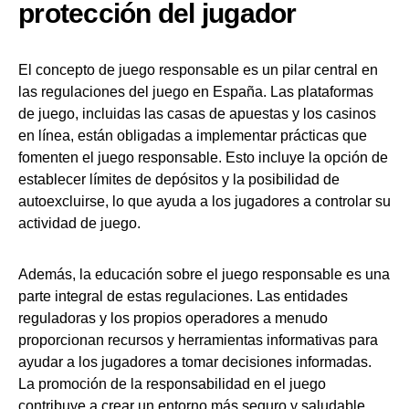
protección del jugador
El concepto de juego responsable es un pilar central en
las regulaciones del juego en España. Las plataformas
de juego, incluidas las casas de apuestas y los casinos
en línea, están obligadas a implementar prácticas que
fomenten el juego responsable. Esto incluye la opción de
establecer límites de depósitos y la posibilidad de
autoexcluirse, lo que ayuda a los jugadores a controlar su
actividad de juego.
Además, la educación sobre el juego responsable es una
parte integral de estas regulaciones. Las entidades
reguladoras y los propios operadores a menudo
proporcionan recursos y herramientas informativas para
ayudar a los jugadores a tomar decisiones informadas.
La promoción de la responsabilidad en el juego
contribuye a crear un entorno más seguro y saludable