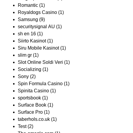
Romantic
(1)
Royaldogs Casino
(1)
Samsung
(9)
securitysignal AU
(1)
sh en 16
(1)
Siirto Kasinot
(1)
Siru Mobile Kasinot
(1)
slim gr
(1)
Slot Online Soldi Veri
(1)
Socializing
(1)
Sony
(2)
Spin Formula Casino
(1)
Spinita Casino
(1)
sportsbook
(1)
Surface Book
(1)
Surface Pro
(1)
taberhols.co.uk
(1)
Test
(2)