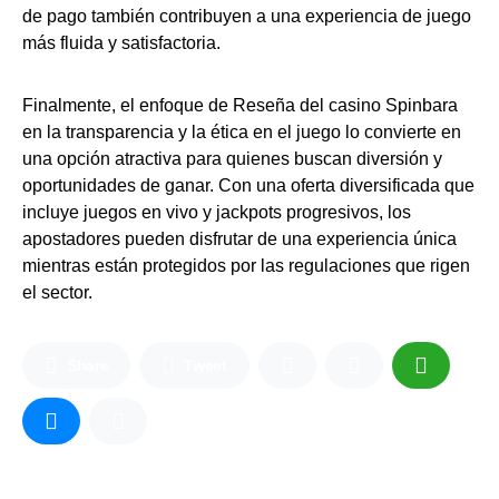
de pago también contribuyen a una experiencia de juego
más fluida y satisfactoria.
Finalmente, el enfoque de Reseña del casino Spinbara
en la transparencia y la ética en el juego lo convierte en
una opción atractiva para quienes buscan diversión y
oportunidades de ganar. Con una oferta diversificada que
incluye juegos en vivo y jackpots progresivos, los
apostadores pueden disfrutar de una experiencia única
mientras están protegidos por las regulaciones que rigen
el sector.
Share
Tweet