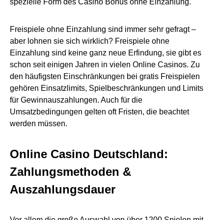
spezielle Form des Casino Bonus ohne Einzahlung.
Freispiele ohne Einzahlung sind immer sehr gefragt –
aber lohnen sie sich wirklich? Freispiele ohne
Einzahlung sind keine ganz neue Erfindung, sie gibt es
schon seit einigen Jahren in vielen Online Casinos. Zu
den häufigsten Einschränkungen bei gratis Freispielen
gehören Einsatzlimits, Spielbeschränkungen und Limits
für Gewinnauszahlungen. Auch für die
Umsatzbedingungen gelten oft Fristen, die beachtet
werden müssen.
Online Casino Deutschland:
Zahlungsmethoden &
Auszahlungsdauer
Vor allem die große Auswahl von über 1200 Spielen mit