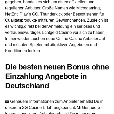
gegeben, handelt es sich um einen offiziellen und
regulierten Anbieter. Große Namen wie Microgaming,
NetEnt, Play’n GO, Thunderkick oder Betsoft stehen für
Qualitätsprodukte mit fairen Gewinnchancen. Zugleich ist
es wichtig,direkt bei der Anmeldung ein seriöses und
vertrauenswürdiges Echtgeld Casino vor sich zu haben.
Immer wieder tauchen neue Online Casino Anbieter auf
und möchten Spieler mit attraktiven Angeboten und
Konditionen locken.
Die besten neuen Bonus ohne
Einzahlung Angebote in
Deutschland
📖 Genauere Informationen zum Anbieter erhältst Du in
unserem SG Casino Erfahrungsbericht. 📖 Genauere
Informationen zum Anbieter erhältst Du in unserem