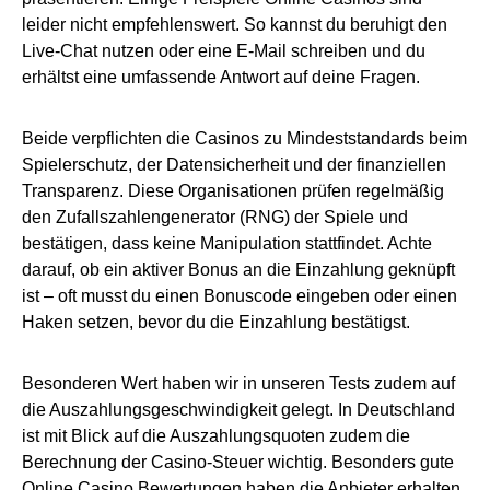
leider nicht empfehlenswert. So kannst du beruhigt den
Live-Chat nutzen oder eine E-Mail schreiben und du
erhältst eine umfassende Antwort auf deine Fragen.
Beide verpflichten die Casinos zu Mindeststandards beim
Spielerschutz, der Datensicherheit und der finanziellen
Transparenz. Diese Organisationen prüfen regelmäßig
den Zufallszahlengenerator (RNG) der Spiele und
bestätigen, dass keine Manipulation stattfindet. Achte
darauf, ob ein aktiver Bonus an die Einzahlung geknüpft
ist – oft musst du einen Bonuscode eingeben oder einen
Haken setzen, bevor du die Einzahlung bestätigst.
Besonderen Wert haben wir in unseren Tests zudem auf
die Auszahlungsgeschwindigkeit gelegt. In Deutschland
ist mit Blick auf die Auszahlungsquoten zudem die
Berechnung der Casino-Steuer wichtig. Besonders gute
Online Casino Bewertungen haben die Anbieter erhalten,