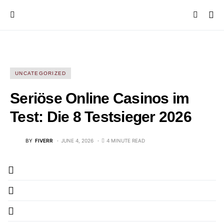
UNCATEGORIZED
Seriöse Online Casinos im
Test: Die 8 Testsieger 2026
BY
FIVERR
JUNE 4, 2026
4 MINUTE READ