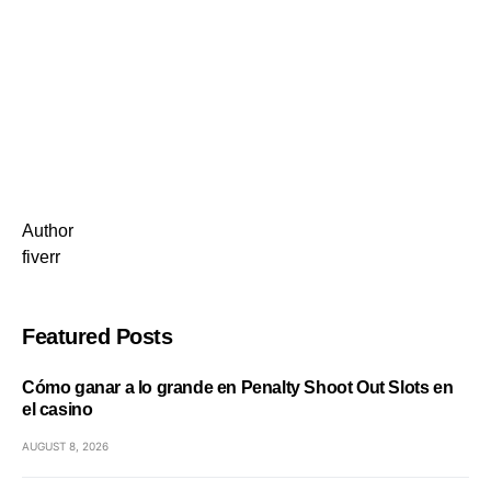
Author
fiverr
Featured Posts
Cómo ganar a lo grande en Penalty Shoot Out Slots en
el casino
AUGUST 8, 2026