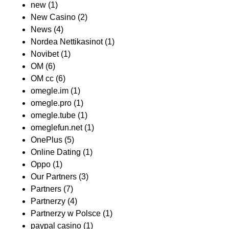
new
(1)
New Casino
(2)
News
(4)
Nordea Nettikasinot
(1)
Novibet
(1)
OM
(6)
OM cc
(6)
omegle.im
(1)
omegle.pro
(1)
omegle.tube
(1)
omeglefun.net
(1)
OnePlus
(5)
Online Dating
(1)
Oppo
(1)
Our Partners
(3)
Partners
(7)
Partnerzy
(4)
Partnerzy w Polsce
(1)
paypal casino
(1)