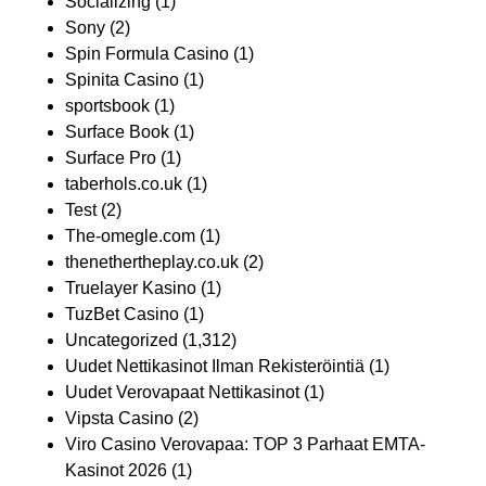
Socializing
(1)
Sony
(2)
Spin Formula Casino
(1)
Spinita Casino
(1)
sportsbook
(1)
Surface Book
(1)
Surface Pro
(1)
taberhols.co.uk
(1)
Test
(2)
The-omegle.com
(1)
thenethertheplay.co.uk
(2)
Truelayer Kasino
(1)
TuzBet Casino
(1)
Uncategorized
(1,312)
Uudet Nettikasinot Ilman Rekisteröintiä
(1)
Uudet Verovapaat Nettikasinot
(1)
Vipsta Casino
(2)
Viro Casino Verovapaa: TOP 3 Parhaat EMTA-
Kasinot 2026
(1)