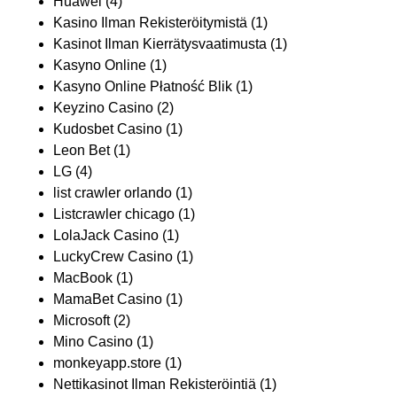
Huawei
(4)
Kasino Ilman Rekisteröitymistä
(1)
Kasinot Ilman Kierrätysvaatimusta
(1)
Kasyno Online
(1)
Kasyno Online Płatność Blik
(1)
Keyzino Casino
(2)
Kudosbet Casino
(1)
Leon Bet
(1)
LG
(4)
list crawler orlando
(1)
Listcrawler chicago
(1)
LolaJack Casino
(1)
LuckyCrew Casino
(1)
MacBook
(1)
MamaBet Casino
(1)
Microsoft
(2)
Mino Casino
(1)
monkeyapp.store
(1)
Nettikasinot Ilman Rekisteröintiä
(1)