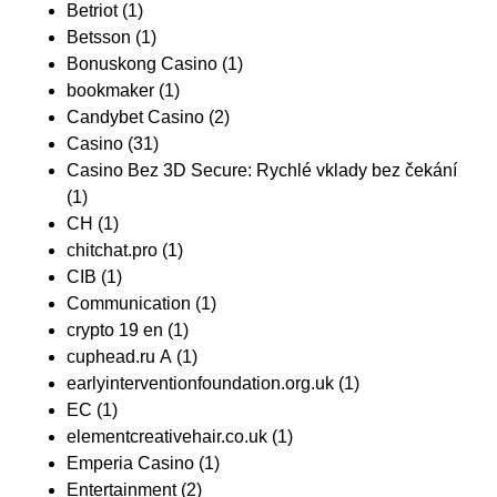
Betriot
(1)
Betsson
(1)
Bonuskong Casino
(1)
bookmaker
(1)
Candybet Casino
(2)
Casino
(31)
Casino Bez 3D Secure: Rychlé vklady bez čekání
(1)
CH
(1)
chitchat.pro
(1)
CIB
(1)
Communication
(1)
crypto 19 en
(1)
cuphead.ru A
(1)
earlyinterventionfoundation.org.uk
(1)
EC
(1)
elementcreativehair.co.uk
(1)
Emperia Casino
(1)
Entertainment
(2)