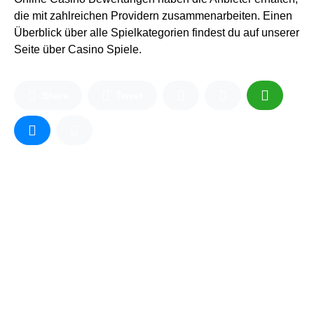
die mit zahlreichen Providern zusammenarbeiten. Einen
Überblick über alle Spielkategorien findest du auf unserer
Seite über Casino Spiele.
Share
Tweet