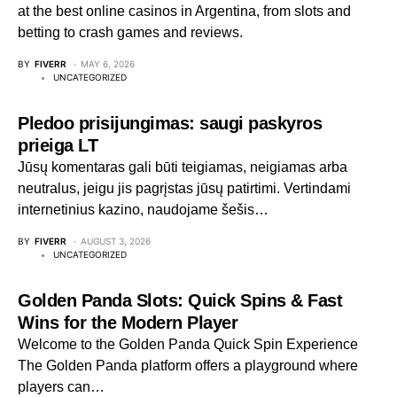
at the best online casinos in Argentina, from slots and
betting to crash games and reviews.
BY
FIVERR
MAY 6, 2026
UNCATEGORIZED
Pledoo prisijungimas: saugi paskyros
prieiga LT
Jūsų komentaras gali būti teigiamas, neigiamas arba
neutralus, jeigu jis pagrįstas jūsų patirtimi. Vertindami
internetinius kazino, naudojame šešis…
BY
FIVERR
AUGUST 3, 2026
UNCATEGORIZED
Golden Panda Slots: Quick Spins & Fast
Wins for the Modern Player
Welcome to the Golden Panda Quick Spin Experience
The Golden Panda platform offers a playground where
players can…