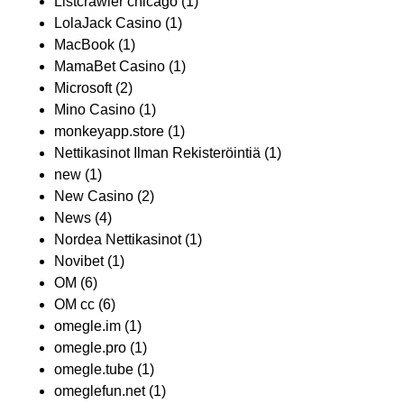
Listcrawler chicago
(1)
LolaJack Casino
(1)
MacBook
(1)
MamaBet Casino
(1)
Microsoft
(2)
Mino Casino
(1)
monkeyapp.store
(1)
Nettikasinot Ilman Rekisteröintiä
(1)
new
(1)
New Casino
(2)
News
(4)
Nordea Nettikasinot
(1)
Novibet
(1)
OM
(6)
OM cc
(6)
omegle.im
(1)
omegle.pro
(1)
omegle.tube
(1)
omeglefun.net
(1)