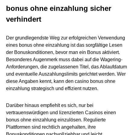
bonus ohne einzahlung sicher
verhindert
Der grundlegendste Weg zur erfolgreichen Verwendung
eines bonus ohne einzahlung ist das sorgfältige Lesen
der Bonuskonditionen, bevor man ein Bonus aktiviert.
Besonderes Augenmerk muss dabei auf die Wagering-
Anforderungen, die zugelassenen Titel, das Ablaufdatum
und eventuelle Auszahlungslimits gerichtet werden. Wer
diese Angaben kennt, kann den casino bonus ohne
einzahlung strategisch und effizient nutzen.
Darüber hinaus empfiehlt es sich, nur bei
vertrauenswürdigen und lizenzierten Casinos einen
bonus ohne einzahlung einzulösen. Regulierte
Plattformen sind rechtlich angehalten, ihre
Bonuskonditionen nachvollziehbar und leicht