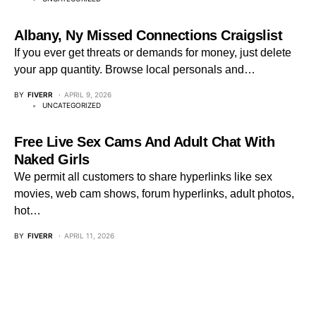
Albany, Ny Missed Connections Craigslist
If you ever get threats or demands for money, just delete
your app quantity. Browse local personals and…
BY
FIVERR
APRIL 9, 2026
UNCATEGORIZED
Free Live Sex Cams And Adult Chat With
Naked Girls
We permit all customers to share hyperlinks like sex
movies, web cam shows, forum hyperlinks, adult photos,
hot…
BY
FIVERR
APRIL 11, 2026