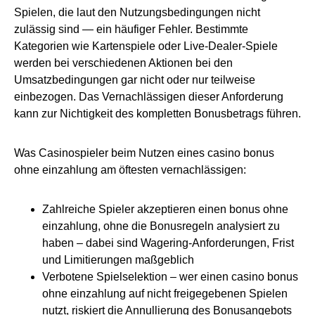
Spielen, die laut den Nutzungsbedingungen nicht
zulässig sind — ein häufiger Fehler. Bestimmte
Kategorien wie Kartenspiele oder Live-Dealer-Spiele
werden bei verschiedenen Aktionen bei den
Umsatzbedingungen gar nicht oder nur teilweise
einbezogen. Das Vernachlässigen dieser Anforderung
kann zur Nichtigkeit des kompletten Bonusbetrags führen.
Was Casinospieler beim Nutzen eines casino bonus
ohne einzahlung am öftesten vernachlässigen:
Zahlreiche Spieler akzeptieren einen bonus ohne
einzahlung, ohne die Bonusregeln analysiert zu
haben – dabei sind Wagering-Anforderungen, Frist
und Limitierungen maßgeblich
Verbotene Spielselektion – wer einen casino bonus
ohne einzahlung auf nicht freigegebenen Spielen
nutzt, riskiert die Annullierung des Bonusangebots