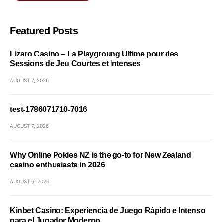
Featured Posts
Lizaro Casino – La Playgroung Ultime pour des
Sessions de Jeu Courtes et Intenses
AUGUST 7, 2026
test-1786071710-7016
AUGUST 7, 2026
Why Online Pokies NZ is the go-to for New Zealand
casino enthusiasts in 2026
AUGUST 6, 2026
Kinbet Casino: Experiencia de Juego Rápido e Intenso
para el Jugador Moderno