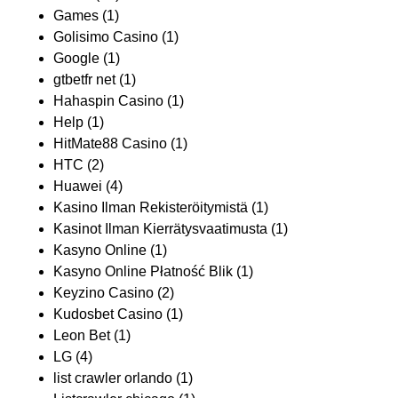
Games
(1)
Golisimo Casino
(1)
Google
(1)
gtbetfr net
(1)
Hahaspin Casino
(1)
Help
(1)
HitMate88 Casino
(1)
HTC
(2)
Huawei
(4)
Kasino Ilman Rekisteröitymistä
(1)
Kasinot Ilman Kierrätysvaatimusta
(1)
Kasyno Online
(1)
Kasyno Online Płatność Blik
(1)
Keyzino Casino
(2)
Kudosbet Casino
(1)
Leon Bet
(1)
LG
(4)
list crawler orlando
(1)