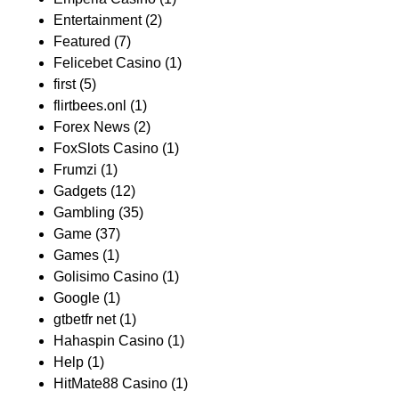
Entertainment
(2)
Featured
(7)
Felicebet Casino
(1)
first
(5)
flirtbees.onl
(1)
Forex News
(2)
FoxSlots Casino
(1)
Frumzi
(1)
Gadgets
(12)
Gambling
(35)
Game
(37)
Games
(1)
Golisimo Casino
(1)
Google
(1)
gtbetfr net
(1)
Hahaspin Casino
(1)
Help
(1)
HitMate88 Casino
(1)