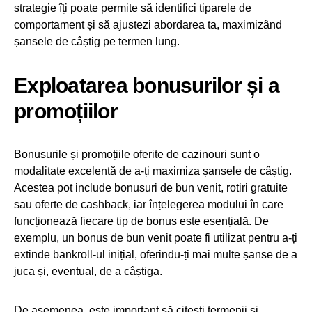
strategie îți poate permite să identifici tiparele de
comportament și să ajustezi abordarea ta, maximizând
șansele de câștig pe termen lung.
Exploatarea bonusurilor și a
promoțiilor
Bonusurile și promoțiile oferite de cazinouri sunt o
modalitate excelentă de a-ți maximiza șansele de câștig.
Acestea pot include bonusuri de bun venit, rotiri gratuite
sau oferte de cashback, iar înțelegerea modului în care
funcționează fiecare tip de bonus este esențială. De
exemplu, un bonus de bun venit poate fi utilizat pentru a-ți
extinde bankroll-ul inițial, oferindu-ți mai multe șanse de a
juca și, eventual, de a câștiga.
De asemenea, este important să citești termenii și