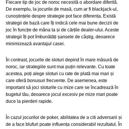
Fiecare tip de joc de noroc necesită o abordare diferită.
De exemplu, la jocurile de masă, cum ar fi blackjack-ul,
cunoștințele despre strategie pot face diferența. Există
strategii de bază care îți indică cele mai bune decizii de
joc în funcție de mâna ta și de cărțile dealer-ului. Aceste
strategii îți pot îmbunătăți șansele de câștig, deoarece
minimizează avantajul casei.
În contrast, jocurile de sloturi depind în mare măsură de
noroc, iar strategiile sunt mai puțin relevante. Cu toate
acestea, poți alege sloturi cu rate de plată mai mari și
care oferă bonusuri frecvente. De asemenea, este
important să joci sloturile cu mize care se încadrează în
bugetul tău, deoarece jocul excesiv pe mize mari poate
duce la pierderi rapide.
În cazul jocurilor de poker, abilitatea de a citi adversarii și
de a face blufuri poate influența considerabil rezultatul. În