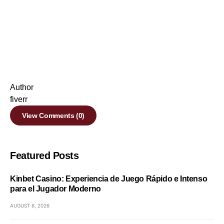
Author
fiverr
View Comments (0)
Featured Posts
Kinbet Casino: Experiencia de Juego Rápido e Intenso
para el Jugador Moderno
AUGUST 6, 2026