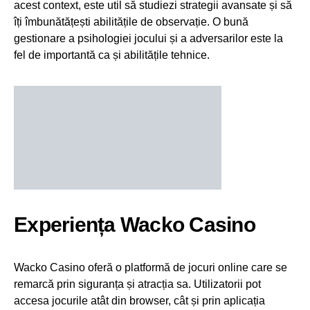
acest context, este util să studiezi strategii avansate și să
îți îmbunătățești abilitățile de observație. O bună
gestionare a psihologiei jocului și a adversarilor este la
fel de importantă ca și abilitățile tehnice.
Experiența Wacko Casino
Wacko Casino oferă o platformă de jocuri online care se
remarcă prin siguranța și atracția sa. Utilizatorii pot
accesa jocurile atât din browser, cât și prin aplicația