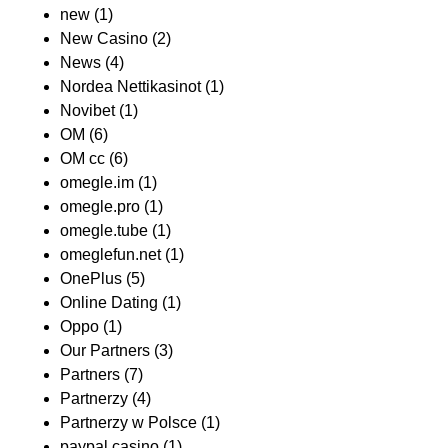
new
(1)
New Casino
(2)
News
(4)
Nordea Nettikasinot
(1)
Novibet
(1)
OM
(6)
OM cc
(6)
omegle.im
(1)
omegle.pro
(1)
omegle.tube
(1)
omeglefun.net
(1)
OnePlus
(5)
Online Dating
(1)
Oppo
(1)
Our Partners
(3)
Partners
(7)
Partnerzy
(4)
Partnerzy w Polsce
(1)
paypal casino
(1)