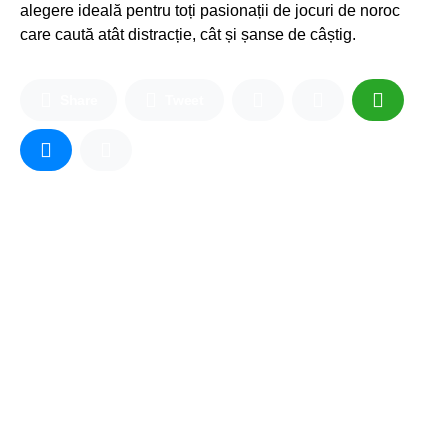
alegere ideală pentru toți pasionații de jocuri de noroc
care caută atât distracție, cât și șanse de câștig.
Share
Tweet